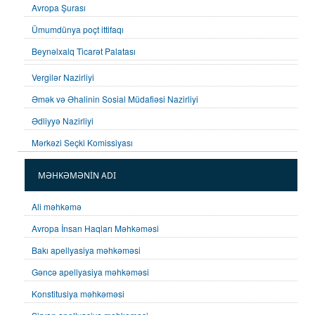
Avropa Şurası
Ümumdünya poçt ittifaqı
Beynəlxalq Ticarət Palatası
Vergilər Nazirliyi
Əmək və Əhalinin Sosial Müdafiəsi Nazirliyi
Ədliyyə Nazirliyi
Mərkəzi Seçki Komissiyası
MƏHKƏMƏNİN ADI
Ali məhkəmə
Avropa İnsan Haqları Məhkəməsi
Bakı apellyasiya məhkəməsi
Gəncə apellyasiya məhkəməsi
Konstitusiya məhkəməsi