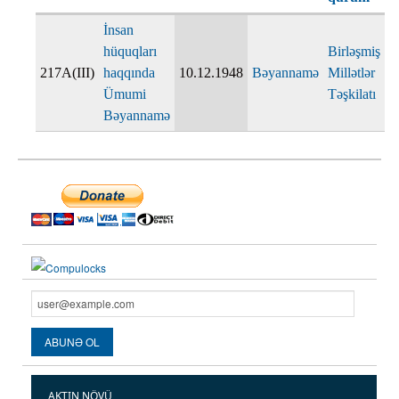
İnsan
hüquqları
Birləşmiş
217A(III)
haqqında
10.12.1948
Bəyannamə
Millətlər
Ümumi
Təşkilatı
Bəyannamə
AKTIN NÖVÜ