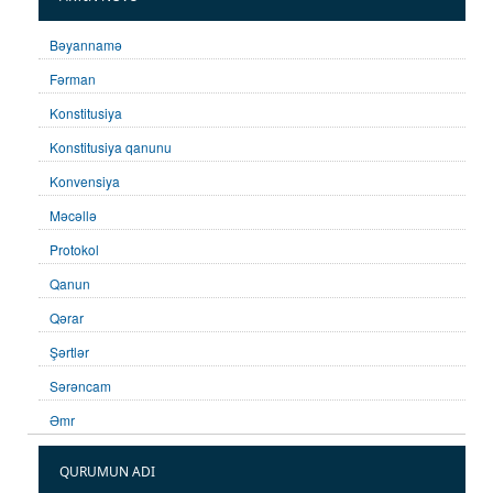
Bəyannamə
Fərman
Konstitusiya
Konstitusiya qanunu
Konvensiya
Məcəllə
Protokol
Qanun
Qərar
Şərtlər
Sərəncam
Əmr
QURUMUN ADI