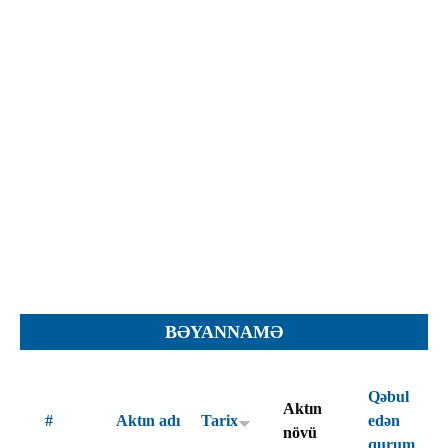
İcra hakimiyyəti qurumları
Etirazlar
Şəkillər
Regional ədliyyə idarələri
Jurnallar, Cədvəllər
Hüquq firmaları
Nizamnamələr
İcra qurumları
Planlar
Protokollar
Qaydalar
Qərarlar
Raportlar
Rəylər
Şikayətlər
BƏYANNAMƏ
Təlimatlar
Təqdimatlar
Qəbul
Aktın
Vəsatətlər
#
Aktın adı
Tarix
edən
növü
qurum