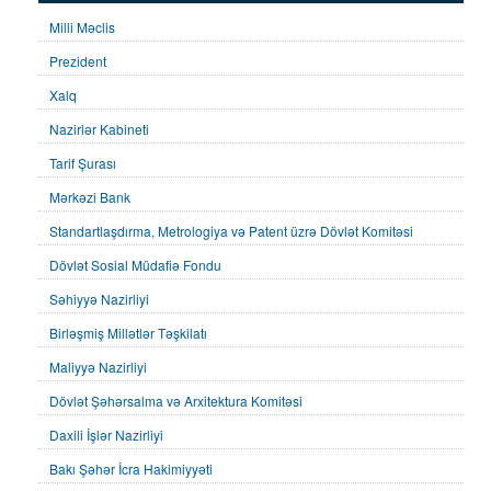
Milli Məclis
Prezident
Xalq
Nazirlər Kabineti
Tarif Şurası
Mərkəzi Bank
Standartlaşdırma, Metrologiya və Patent üzrə Dövlət Komitəsi
Dövlət Sosial Müdafiə Fondu
Səhiyyə Nazirliyi
Birləşmiş Millətlər Təşkilatı
Maliyyə Nazirliyi
Dövlət Şəhərsalma və Arxitektura Komitəsi
Daxili İşlər Nazirliyi
Bakı Şəhər İcra Hakimiyyəti