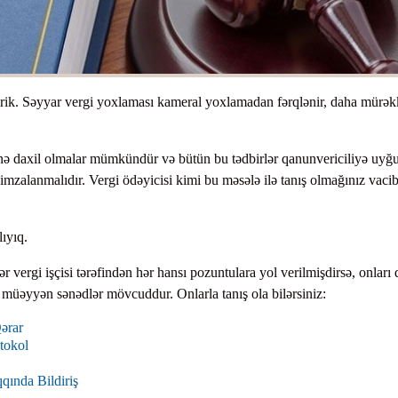
ik. Səyyar vergi yoxlaması kameral yoxlamadan fərqlənir, daha mürək
nə daxil olmalar mümkündür və bütün bu tədbirlər qanunvericiliyə uyğ
ə imzalanmalıdır. Vergi ödəyicisi kimi bu məsələ ilə tanış olmağınız vacib
ıyıq.
r vergi işçisi tərəfindən hər hansı pozuntulara yol verilmişdirsə, onları
ı müəyyən sənədlər mövcuddur. Onlarla tanış ola bilərsiniz:
ərar
tokol
qında Bildiriş