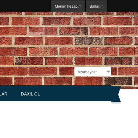
Mənim hesabım
Ballarım
LAR
DAXIL OL