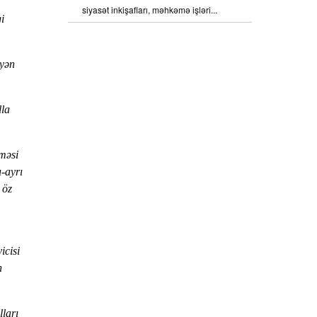
siyasət inkişafları, məhkəmə işləri...
i
yyən
lla
lməsi
-ayrı
 öz
icisi
n
lları