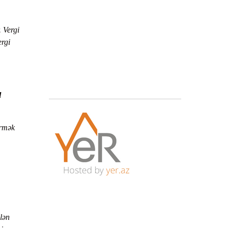
 Vergi
rgi
l
irmək
ilən