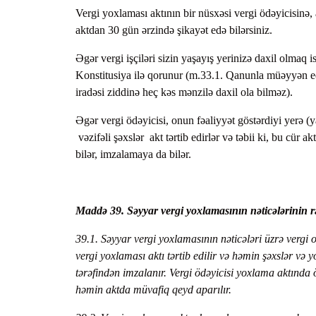
Vergi yoxlaması aktının bir nüsxəsi vergi ödəyicisinə,
aktdan 30 gün ərzində şikayət edə bilərsiniz.
Əgər vergi işçiləri sizin yaşayış yerinizə daxil olmaq
Konstitusiya ilə qorunur (m.33.1. Qanunla müəyyən ed
iradəsi ziddinə heç kəs mənzilə daxil ola bilməz).
Əgər vergi ödəyicisi, onun fəaliyyət göstərdiyi yerə (y
vəzifəli şəxslər akt tərtib edirlər və təbii ki, bu cür 
bilər, imzalamaya da bilər.
Maddə 39. Səyyar vergi yoxlamasının nəticələrinin r
39.1. Səyyar vergi yoxlamasının nəticələri üzrə vergi 
vergi yoxlaması aktı tərtib edilir və həmin şəxslər və 
tərəfindən imzalanır. Vergi ödəyicisi yoxlama aktında 
həmin aktda müvafiq qeyd aparılır.