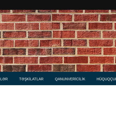
Məhkəmələr
Notariuslar
, Məktublar
Prokurorluqlar
tibarnamələr
Vəkil qurumları
İcra hakimiyyəti qurumları
LƏR
TƏŞKILATLAR
QANUNVERICILIK
HÜQUQÇU
Regional ədliyyə idarələri
lər, qaydalar
Hüquq firmaları
İcra qurumları
 Cədvəllər
mələr