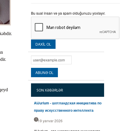
Bu sual insan və ya spam olduğunuzu yoxlayır.
kəbdir.
un
dir.
 qeyd
SON XƏBƏRLƏR
AIJurium - шотландская инициатива по
праву искусственного интеллекта
19 yanvar 2026
AIJurium - это шотландская инициатива,