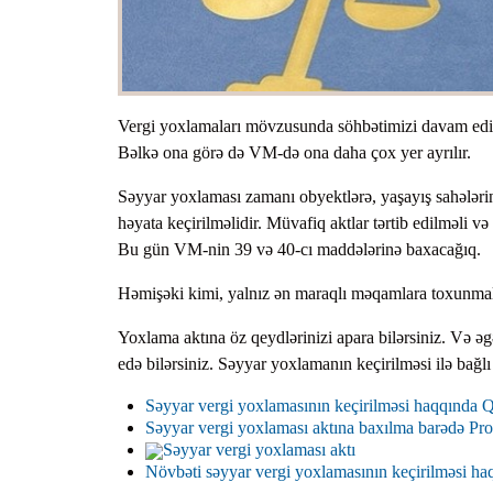
Vergi yoxlamaları mövzusunda söhbətimizi davam edir
Bəlkə ona görə də VM-də ona daha çox yer ayrılır.
Səyyar yoxlaması zamanı obyektlərə, yaşayış sahələri
həyata keçirilməlidir. Müvafiq aktlar tərtib edilməli v
Bu gün VM-nin 39 və 40-cı maddələrinə baxacağıq.
Həmişəki kimi, yalnız ən maraqlı məqamlara toxunmal
Yoxlama aktına öz qeydlərinizi apara bilərsiniz. Və əgə
edə bilərsiniz. Səyyar yoxlamanın keçirilməsi ilə bağl
Səyyar vergi yoxlamasının keçirilməsi haqqında Q
Səyyar vergi yoxlaması aktına baxılma barədə Pro
Səyyar vergi yoxlaması aktı
Növbəti səyyar vergi yoxlamasının keçirilməsi haq