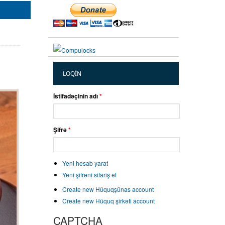
LOQIN
İstifadəçinin adı
*
Şifrə
*
Yeni hesab yarat
Yeni şifrəni sifariş et
Create new Hüquqşünas account
Create new Hüquq şirkəti account
CAPTCHA