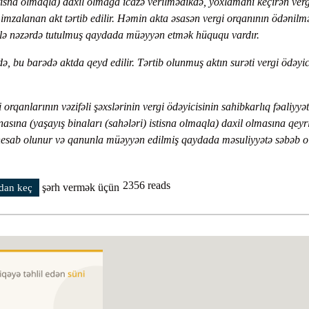
istisna olmaqla) daxil olmağa icazə verilmədikdə, yoxlamanı keçirən verg
ən imzalanan akt tərtib edilir. Həmin akta əsasən vergi orqanının ödənilmə
 ilə nəzərdə tutulmuş qaydada müəyyən etmək hüququ vardır.
, bu barədə aktda qeyd edilir. Tərtib olunmuş aktın surəti vergi ödəyic
orqanlarının vəzifəli şəxslərinin vergi ödəyicisinin sahibkarlıq fəaliyyət
nasına (yaşayış binaları (sahələri) istisna olmaqla) daxil olmasına qeyr
 hesab olunur və qanunla müəyyən edilmiş qaydada məsuliyyətə səbəb ol
2356 reads
şərh vermək üçün
dan keç