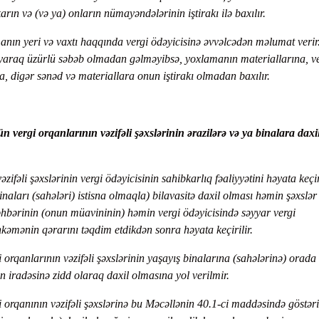
karın və (və ya) onların nümayəndələrinin iştirakı ilə baxılır.
anın yeri və vaxtı haqqında vergi ödəyicisinə əvvəlcədən məlumat verir.
araq üzürlü səbəb olmadan gəlməyibsə, yoxlamanın materiallarına, ve
ra, digər sənəd və materiallara onun iştirakı olmadan baxılır.
vergi orqanlarının vəzifəli şəxslərinin ərazilərə və ya binalara daxi
zifəli şəxslərinin vergi ödəyicisinin sahibkarlıq fəaliyyətini həyata keç
binaları (sahələri) istisna olmaqla) bilavasitə daxil olması həmin şəxslər
rəhbərinin (onun müavininin) həmin vergi ödəyicisində səyyar vergi
kəmənin qərarını təqdim etdikdən sonra həyata keçirilir.
 orqanlarının vəzifəli şəxslərinin yaşayış binalarına (sahələrinə) orada
n iradəsinə zidd olaraq daxil olmasına yol verilmir.
i orqanının vəzifəli şəxslərinə bu Məcəllənin 40.1-ci maddəsində göstər