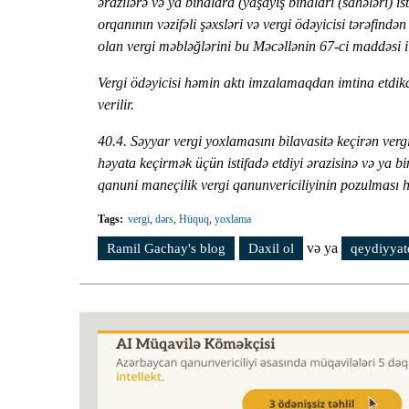
ərazilərə və ya binalara (yaşayış binaları (sahələri) 
orqanının vəzifəli şəxsləri və vergi ödəyicisi tərəfind
olan vergi məbləğlərini bu Məcəllənin 67-ci maddəsi
Vergi ödəyicisi həmin aktı imzalamaqdan imtina etdikdə
verilir.
40.4. Səyyar vergi yoxlamasını bilavasitə keçirən vergi 
həyata keçirmək üçün istifadə etdiyi ərazisinə və ya bi
qanuni maneçilik vergi qanunvericiliyinin pozulması
Tags:
vergi
,
dərs
,
Hüquq
,
yoxlama
və ya
Ramil Gachay's blog
Daxil ol
qeydiyyat