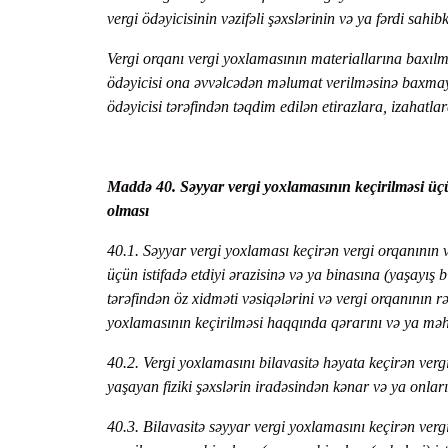
vergi ödəyicisinin vəzifəli şəxslərinin və ya fərdi sahib
Vergi orqanı vergi yoxlamasının materiallarına baxılm
ödəyicisi ona əvvəlcədən məlumat verilməsinə baxmay
ödəyicisi tərəfindən təqdim edilən etirazlara, izahatla
Maddə 40. Səyyar vergi yoxlamasının keçirilməsi üçün 
olması
40.1. Səyyar vergi yoxlaması keçirən vergi orqanının və
üçün istifadə etdiyi ərazisinə və ya binasına (yaşayış 
tərəfindən öz xidməti vəsiqələrini və vergi orqanının 
yoxlamasının keçirilməsi haqqında qərarını və ya məh
40.2. Vergi yoxlamasını bilavasitə həyata keçirən vergi
yaşayan fiziki şəxslərin iradəsindən kənar və ya onları
40.3. Bilavasitə səyyar vergi yoxlamasını keçirən verg