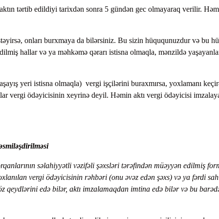
 aktın tərtib edildiyi tarixdən sonra 5 gündən gec olmayaraq verilir. Həm
 istəyirsə, onları burxmaya da bilərsiniz. Bu sizin hüququnuzdur və bu h
ilmiş hallar və ya məhkəmə qərarı istisna olmaqla, mənzildə yaşayanla
aşayış yeri istisna olmaqla) vergi işçilərini buraxmırsa, yoxlamanı keçi
aktlar vergi ödəyicisinin xeyrinə deyil. Həmin aktı vergi ödəyicisi imzalay
əsmiləşdirilməsi
orqanlarının səlahiyyətli vəzifəli şəxsləri tərəfindən müəyyən edilmiş fo
yoxlanılan vergi ödəyicisinin rəhbəri (onu əvəz edən şəxs) və ya fərdi sa
öz qeydlərini edə bilər, aktı imzalamaqdan imtina edə bilər və bu barəd