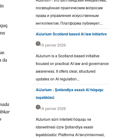
in
посвящённая практическим вопросам
права и управления искусственным
интеллектом. Платформа публикует...
üquq
rın
AIJurium Scotland based AI law initiative
19 yanvar 2026
rən
AIJurium is a Scotland-based initiative
a da
focused on practical AI law and governance
awareness. It offers clear, structured
updates on AI regulation...
AIJurium - Şotlandiya əsaslı AI hüququ
təşəbbüsü
rmada
19 yanvar 2026
hibkar
ə
AIJurium süni intellekt hüququ və
idarəetməsi üzrə Şotlandiya əsaslı
təşəbbüsdür. Platforma AI tənzimlənməsi,