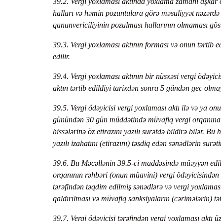
39.2. Vergi yoxlaması aktında yoxlama zamanı aşkar o
halları və həmin pozuntulara görə məsuliyyət nəzərdə
qanunvericiliyinin pozulması hallarının olmaması göst
39.3. Vergi yoxlaması aktının forması və onun tərtib 
edilir.
39.4. Vergi yoxlaması aktının bir nüsxəsi vergi ödəyic
aktın tərtib edildiyi tarixdən sonra 5 gündən gec olmay
39.5. Vergi ödəyicisi vergi yoxlaması aktı ilə və ya on
günündən 30 gün müddətində müvafiq vergi orqanına a
hissələrinə öz etirazını yazılı surətdə bildirə bilər. 
yazılı izahatını (etirazını) təsdiq edən sənədlərin sur
39.6. Bu Məcəllənin 39.5-ci maddəsində müəyyən edi
orqanının rəhbəri (onun müavini) vergi ödəyicisindən
tərəfindən təqdim edilmiş sənədlərə və vergi yoxlamas
qaldırılması və müvafiq sanksiyaların (cərimələrin) tə
39.7. Vergi ödəyicisi tərəfindən vergi yoxlaması aktı ü