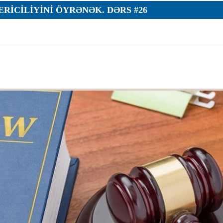
RICILIYINI ÖYRƏNƏK. DƏRS #26
ar
r
r
lar
r