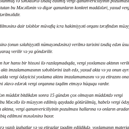
lunmuş və sənədlərlə təsdiq edilmiş vergi qanunvericiliyinin pozulması
 tutan bu Məcəllənin və digər qanunların konkret maddələri, yaxud verg
ərilməlidir.
edilməsinə dair tələblər müvafiq icra hakimiyyəti orqanı tərəfindən müə
isinə (onun səlahiyyətli nümayəndəsinə) verilmə tarixini təsdiq edən üsu
araq verilir və ya göndərilir.
un hər hansı bir hissəsi ilə razılaşmadıqda, vergi yoxlaması aktının veri
ktı imzalamamasının səbəblərini izah edə, yaxud akta və ya onun ayrı
Bu halda vergi ödəyicisi yoxlama aktını imzalamamasını və ya etirazını ona
ətini əlavə edərək vergi orqanına təqdim etməyə hüququ vardır.
lən müddət bitdikdən sonra 15 gündən çox olmayan müddətdə vergi
 bu Məcəllə ilə müəyyən edilmiş qaydada götürülmüş, habelə vergi ödəy
ı aktına, vergi qanunvericiliyinin pozulması hallarına və onların arada
tbiq edilməsi məsələsinə baxır.
zrə yazılı izahatlar və ya etirazlar təqdim edildikdə, yoxlamanın materia