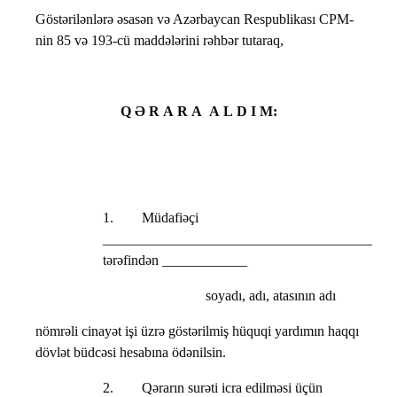
Göstərilənlərə əsasən və Azərbaycan Respublikası CPM-
nin 85 və 193-cü maddələrini rəhbər tutaraq,
Q
Ə
R
A
R
A
A
L
D
I
M
:
1. Müdafiəçi
______________________________________
tərəfindən ____________
soyadı, adı, atasının adı
nömrəli cinayət işi üzrə göstərilmiş hüquqi yardımın haqqı
dövlət büdcəsi hesabına ödənilsin.
2. Qərarın surəti icra edilməsi üçün