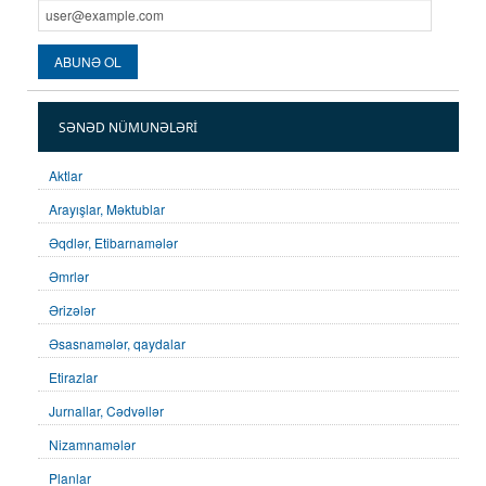
SƏNƏD NÜMUNƏLƏRI
Aktlar
Arayışlar, Məktublar
Əqdlər, Etibarnamələr
Əmrlər
Ərizələr
Əsasnamələr, qaydalar
Etirazlar
Jurnallar, Cədvəllər
Nizamnamələr
Planlar