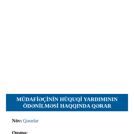
İcra hakimiyyəti qurumları
Etirazlar
Şəkillər
Regional ədliyyə idarələri
Jurnallar, Cədvəllər
Hüquq firmaları
Nizamnamələr
İcra qurumları
Planlar
Protokollar
Qaydalar
Qərarlar
Raportlar
Rəylər
Şikayətlər
MÜDAFIƏÇININ HÜQUQI YARDIMININ
Təlimatlar
ÖDƏNILMƏSI HAQQINDA QƏRAR
Təqdimatlar
Növ:
Qərarlar
Vəsatətlər
Qoşma: