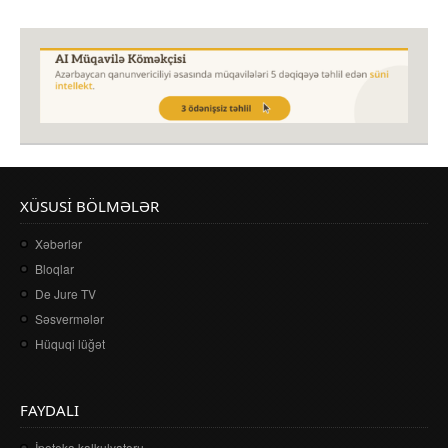
XÜSUSI BÖLMƏLƏR
Xəbərlər
Bloqlar
De Jure TV
Səsvermələr
Hüquqi lüğət
FAYDALI
İpoteka kalkulyatoru