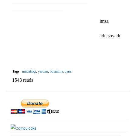
____________________________
_____________________
imza
adı, soyadı
Tags:
müdafiəçi
,
yardım
,
ödənilmə
,
qərar
1543 reads