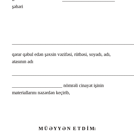
şəhəri
___________________________________________________
qərar qəbul edən şəxsin vəzifəsi, rütbəsi, soyadı, adı,
atasının adı
___________________________________________________
_____________________ nömrəli cinayət işinin
materiallarını nəzərdən keçirib,
M Ü Ə Y Y Ə N E T D İ M: