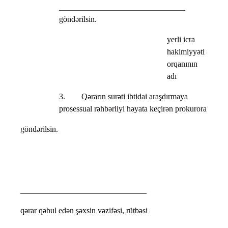
_______________________________
göndərilsin.
yerli icra
hakimiyyəti
orqanının
adı
3. Qərarın surəti ibtidai araşdırmaya
prosessual rəhbərliyi həyata keçirən prokurora
göndərilsin.
_______________________________
qərar qəbul edən şəxsin vəzifəsi, rütbəsi