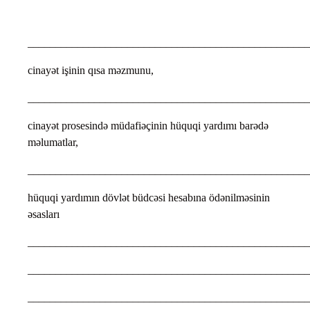
___________________________________________________
cinayət işinin qısa məzmunu,
___________________________________________________
cinayət prosesində müdafiəçinin hüquqi yardımı barədə
məlumatlar,
___________________________________________________
hüquqi yardımın dövlət büdcəsi hesabına ödənilməsinin
əsasları
___________________________________________________
___________________________________________________
___________________________________________________