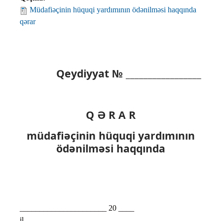
Müdafiəçinin hüquqi yardımının ödənilməsi haqqında
qərar
Qeydiyyat № _________________
Q Ə R A R
müdafiəçinin hüquqi yardımının
ödənilməsi haqqında
______________________ 20 ____
il ______________________