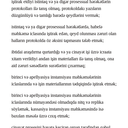
iştirak etdiyi istintaq və ya digər prosessual hərəkətlərin
protokolları ilə tanış olmaq, protokoldakı yazıların
düzgünlüyü və tamlığı barədə qeydlərini vermək;
istintaq və ya digər prosessual hərəkətlərdə, habelə
məhkəmə iclasında iştirak edən, qeyd olunması zəruri olan
halların protokolda öz əksini tapmasını tələb etmək;
ibtidai araşdırma qurtardığı və ya cinayət işi üzrə icraata
xitam verildiyi andan işin materialları ilə tanış olmaq, ona
aid zəruri sənədlərin surətlərini çıxarmaq;
birinci və apellyasiya instansiyası məhkəmələrinin
iclaslarında və işin materiallarının tədqiqində iştirak etmək;
birinci və apellyasiya instansiyası məhkəmələrinin
iclaslarında nümayəndəsi olmadıqda nitq və replika
söyləmək, kassasiya instansiyası məhkəməsində isə
baxılan məsələ üzrə cıxış etmək;
cinayət prosesini həyata keçirən orqan tərəfindən qəbul