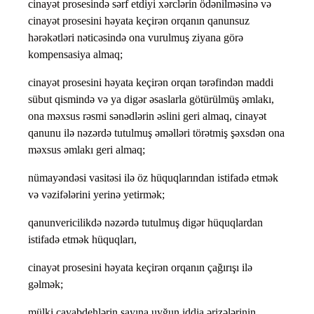
cinayət prosesində sərf etdiyi xərclərin ödənilməsinə və
cinayət prosesini həyata keçirən orqanın qanunsuz
hərəkətləri nəticəsində ona vurulmuş ziyana görə
kompensasiya almaq;
cinayət prosesini həyata keçirən orqan tərəfindən maddi
sübut qismində və ya digər əsaslarla götürülmüş əmlakı,
ona məxsus rəsmi sənədlərin əslini geri almaq, cinayət
qanunu ilə nəzərdə tutulmuş əməlləri törətmiş şəxsdən ona
məxsus əmlakı geri almaq;
nümayəndəsi vasitəsi ilə öz hüquqlarından istifadə etmək
və vəzifələrini yerinə yetirmək;
qanunvericilikdə nəzərdə tutulmuş digər hüquqlardan
istifadə etmək hüquqları,
cinayət prosesini həyata keçirən orqanın çağırışı ilə
gəlmək;
mülki cavabdehlərin sayına uyğun iddia ərizələrinin