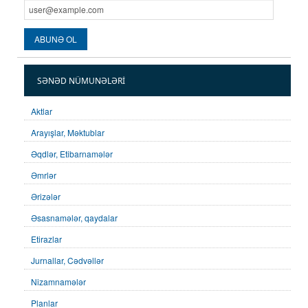
SƏNƏD NÜMUNƏLƏRI
Aktlar
Arayışlar, Məktublar
Əqdlər, Etibarnamələr
Əmrlər
Ərizələr
Əsasnamələr, qaydalar
Etirazlar
Jurnallar, Cədvəllər
Nizamnamələr
Planlar