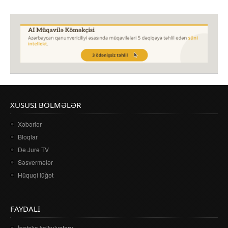
XÜSUSI BÖLMƏLƏR
Xəbərlər
Bloqlar
De Jure TV
Səsvermələr
Hüquqi lüğət
FAYDALI
İpoteka kalkulyatoru