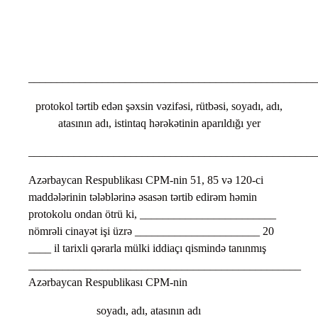
___________________________________________________
protokol tərtib edən şəxsin vəzifəsi, rütbəsi, soyadı, adı,
atasının adı, istintaq hərəkətinin aparıldığı yer
___________________________________________________
Azərbaycan Respublikası CPM-nin 51, 85 və 120-ci
maddələrinin tələblərinə əsasən tərtib edirəm həmin
protokolu ondan ötrü ki, ________________________
nömrəli cinayət işi üzrə ______________________ 20
____ il tarixli qərarla mülki iddiaçı qismində tanınmış
________________________________________________
Azərbaycan Respublikası CPM-nin
soyadı, adı, atasının adı