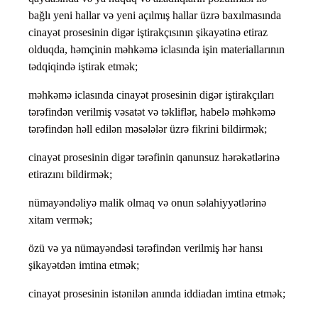
bağlı yeni hallar və yeni açılmış hallar üzrə baxılmasında
cinayət prosesinin digər iştirakçısının şikayətinə etiraz
olduqda, həmçinin məhkəmə iclasında işin materiallarının
tədqiqində iştirak etmək;
məhkəmə iclasında cinayət prosesinin digər iştirakçıları
tərəfindən verilmiş vəsatət və təkliflər, habelə məhkəmə
tərəfindən həll edilən məsələlər üzrə fikrini bildirmək;
cinayət prosesinin digər tərəfinin qanunsuz hərəkətlərinə
etirazını bildirmək;
nümayəndəliyə malik olmaq və onun səlahiyyətlərinə
xitam vermək;
özü və ya nümayəndəsi tərəfindən verilmiş hər hansı
şikayətdən imtina etmək;
cinayət prosesinin istənilən anında iddiadan imtina etmək;