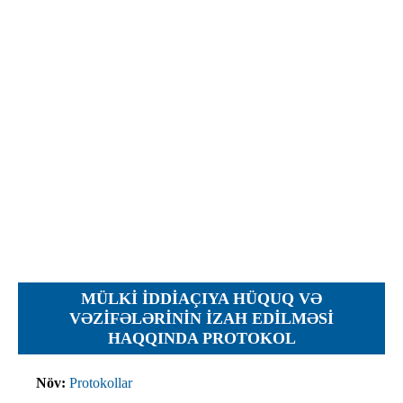
İcra hakimiyyəti qurumları
Etirazlar
Şəkillər
Regional ədliyyə idarələri
Jurnallar, Cədvəllər
Hüquq firmaları
Nizamnamələr
İcra qurumları
Planlar
Protokollar
Qaydalar
Qərarlar
Raportlar
Rəylər
Şikayətlər
MÜLKI IDDIAÇIYA HÜQUQ VƏ
Təlimatlar
VƏZIFƏLƏRININ IZAH EDILMƏSI
HAQQINDA PROTOKOL
Təqdimatlar
Vəsatətlər
Növ:
Protokollar