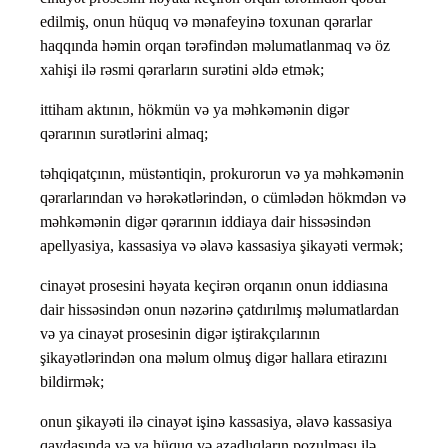
edilmiş, onun hüquq və mənafeyinə toxunan qərarlar
haqqında həmin orqan tərəfindən məlumatlanmaq və öz
xahişi ilə rəsmi qərarların surətini əldə etmək;
ittiham aktının, hökmün və ya məhkəmənin digər
qərarının surətlərini almaq;
təhqiqatçının, müstəntiqin, prokurorun və ya məhkəmənin
qərarlarından və hərəkətlərindən, o cümlədən hökmdən və
məhkəmənin digər qərarının iddiaya dair hissəsindən
apellyasiya, kassasiya və əlavə kassasiya şikayəti vermək;
cinayət prosesini həyata keçirən orqanın onun iddiasına
dair hissəsindən onun nəzərinə çatdırılmış məlumatlardan
və ya cinayət prosesinin digər iştirakçılarının
şikayətlərindən ona məlum olmuş digər hallara etirazını
bildirmək;
onun şikayəti ilə cinayət işinə kassasiya, əlavə kassasiya
qaydasında və ya hüquq və azadlıqların pozulması ilə