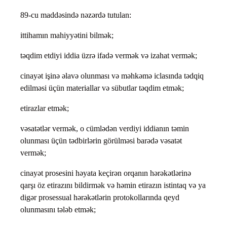
89-cu maddəsində nəzərdə tutulan:
ittihamın mahiyyətini bilmək;
təqdim etdiyi iddia üzrə ifadə vermək və izahat vermək;
cinayət işinə əlavə olunması və məhkəmə iclasında tədqiq
edilməsi üçün materiallar və sübutlar təqdim etmək;
etirazlar etmək;
vəsatətlər vermək, o cümlədən verdiyi iddianın təmin
olunması üçün tədbirlərin görülməsi barədə vəsatət
vermək;
cinayət prosesini həyata keçirən orqanın hərəkətlərinə
qarşı öz etirazını bildirmək və həmin etirazın istintaq və ya
digər prosessual hərəkətlərin protokollarında qeyd
olunmasını tələb etmək;