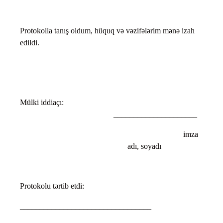
Protokolla tanış oldum, hüquq və vəzifələrim mənə izah
edildi.
Mülki iddiaçı:
_____________________
imza
adı, soyadı
Protokolu tərtib etdi:
_________________________________