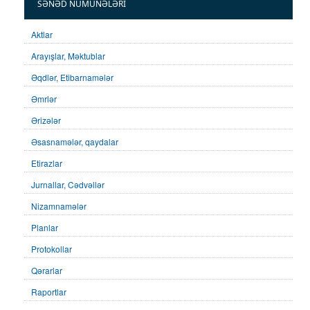
SƏNƏD NÜMUNƏLƏRI
Aktlar
Arayışlar, Məktublar
Əqdlər, Etibarnamələr
Əmrlər
Ərizələr
Əsasnamələr, qaydalar
Etirazlar
Jurnallar, Cədvəllər
Nizamnamələr
Planlar
Protokollar
Qərarlar
Raportlar