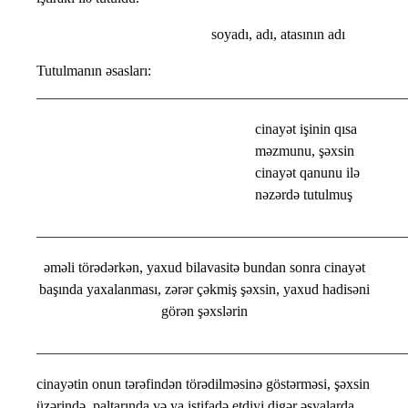
soyadı, adı, atasının adı
Tutulmanın əsasları:
___________________________________________________
cinayət işinin qısa
məzmunu, şəxsin
cinayət qanunu ilə
nəzərdə tutulmuş
___________________________________________________
əməli törədərkən, yaxud bilavasitə bundan sonra cinayət
başında yaxalanması, zərər çəkmiş şəxsin, yaxud hadisəni
görən şəxslərin
___________________________________________________
cinayətin onun tərəfindən törədilməsinə göstərməsi, şəxsin
üzərində, paltarında və ya istifadə etdiyi digər əşyalarda,