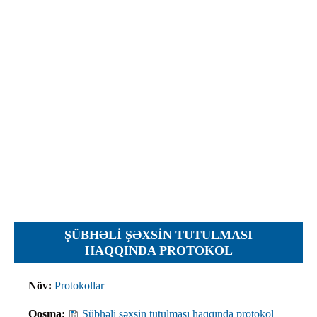
İcra hakimiyyəti qurumları
Etirazlar
Şəkillər
Regional ədliyyə idarələri
Jurnallar, Cədvəllər
Hüquq firmaları
Nizamnamələr
İcra qurumları
Planlar
Protokollar
Qaydalar
Qərarlar
Raportlar
Rəylər
Şikayətlər
ŞÜBHƏLI ŞƏXSIN TUTULMASI
Təlimatlar
HAQQINDA PROTOKOL
Təqdimatlar
Növ:
Protokollar
Vəsatətlər
Qoşma:
Şübhəli şəxsin tutulması haqqında protokol