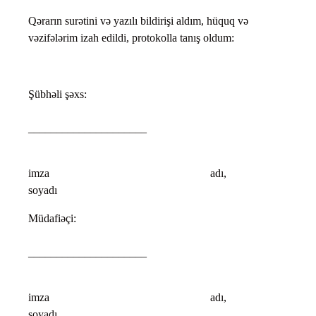
Qərarın surətini və yazılı bildirişi aldım, hüquq və
vəzifələrim izah edildi, protokolla tanış oldum:
Şübhəli şəxs:
_____________________
imza adı,
soyadı
Müdafiəçi:
_____________________
imza adı,
soyadı