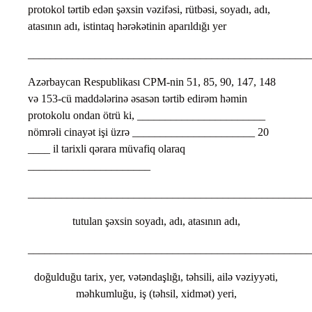
protokol tərtib edən şəxsin vəzifəsi, rütbəsi, soyadı, adı,
atasının adı, istintaq hərəkətinin aparıldığı yer
___________________________________________________
Azərbaycan Respublikası CPM-nin 51, 85, 90, 147, 148
və 153-cü maddələrinə əsasən tərtib edirəm həmin
protokolu ondan ötrü ki, _______________________
nömrəli cinayət işi üzrə ______________________ 20
____ il tarixli qərara müvafiq olaraq
______________________
___________________________________________________
tutulan şəxsin soyadı, adı, atasının adı,
___________________________________________________
doğulduğu tarix, yer, vətəndaşlığı, təhsili, ailə vəziyyəti,
məhkumluğu, iş (təhsil, xidmət) yeri,