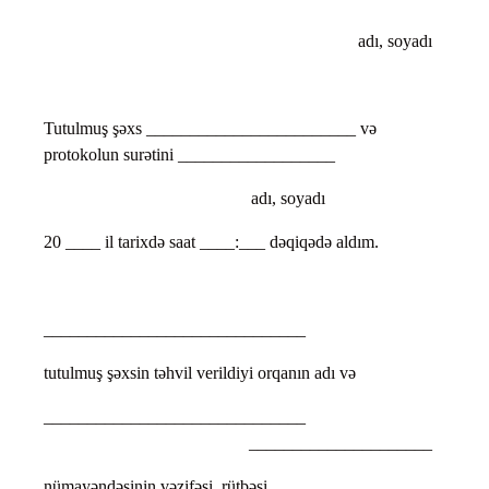
adı, soyadı
Tutulmuş şəxs ________________________ və
protokolun surətini __________________
adı, soyadı
20 ____ il tarixdə saat ____:___ dəqiqədə aldım.
______________________________
tutulmuş şəxsin təhvil verildiyi orqanın adı və
______________________________
_____________________
nümayəndəsinin vəzifəsi, rütbəsi