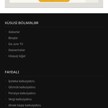
XÜSUSI BÖLMƏLƏR
Xəbərlər
Bloqlar
De Jure TV
Səsvermələr
Hüquqi lüğət
FAYDALI
İpoteka kalkulyatoru
Gömrük kalkulyatoru
Pensiya kalkulyatoru
Vergi kalkulyatoru
Əmək haqqı kalkulyatoru