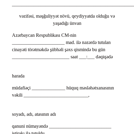
___________________________________________________
vəzifəsi, məşğuliyyət növü, qeydiyyatda olduğu və
yaşadığı ünvan
Azərbaycan Respublikası CM-nin
______________________ mad. ilə nəzərdə tutulan
cinayəti törətməkdə şübhəli şəxs qismində bu gün
________________________ saat ___:___ dəqiqədə
harada
müdafiəçi ______________ hüquq məsləhətxanasının
vəkili ___________________________,
soyadı, adı, atasının adı
qanuni nümayəndə __________________________
iştirakı ilə tutuldu.