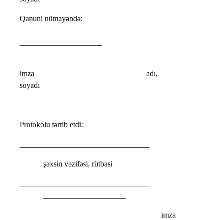
Qanuni nümayəndə:
_____________________
imza adı,
soyadı
Protokolu tərtib etdi:
_________________________________
şəxsin vəzifəsi, rütbəsi
______________________________
_____________________
imza