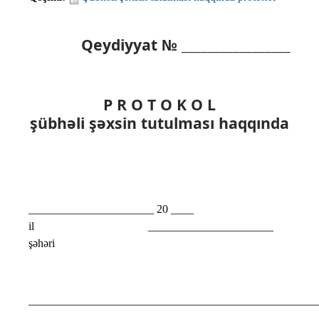
Qeydiyyat № _________________
P R O T O K O L
şübhəli şəxsin tutulması haqqında
______________________ 20 ____
il ______________________
şəhəri
___________________________________________________