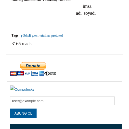
imza
adı, soyadı
Tags:
şübhəli şəxs
,
tutulma
,
protokol
3165 reads