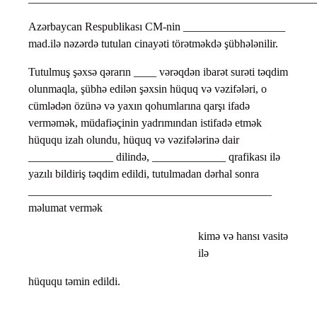
Azərbaycan Respublikası CM-nin __________________
mad.ilə nəzərdə tutulan cinayəti törətməkdə şübhələnilir.
Tutulmuş şəxsə qərarın ____ vərəqdən ibarət surəti təqdim
olunmaqla, şübhə edilən şəxsin hüquq və vəzifələri, o
cümlədən özünə və yaxın qohumlarına qarşı ifadə
verməmək, müdafiəçinin yadrımından istifadə etmək
hüququ izah olundu, hüquq və vəzifələrinə dair
_______________ dilində, _____________ qrafikası ilə
yazılı bildiriş təqdim edildi, tutulmadan dərhal sonra
___________________________________________
məlumat vermək
kimə və hansı vasitə
ilə
hüququ təmin edildi.