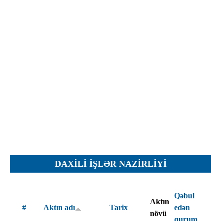
İcra hakimiyyəti qurumları
Etirazlar
Şəkillər
Regional ədliyyə idarələri
Jurnallar, Cədvəllər
Hüquq firmaları
Nizamnamələr
İcra qurumları
Planlar
Protokollar
Qaydalar
Qərarlar
Raportlar
Rəylər
Şikayətlər
DAXILI İŞLƏR NAZIRLIYI
Təlimatlar
Təqdimatlar
Qəbul
Aktın
Vəsatətlər
#
Aktın adı
Tarix
edən
növü
qurum