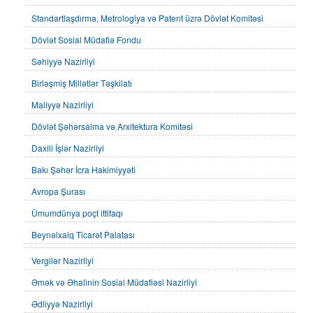
Standartlaşdırma, Metrologiya və Patent üzrə Dövlət Komitəsi
Dövlət Sosial Müdafiə Fondu
Səhiyyə Nazirliyi
Birləşmiş Millətlər Təşkilatı
Maliyyə Nazirliyi
Dövlət Şəhərsalma və Arxitektura Komitəsi
Daxili İşlər Nazirliyi
Bakı Şəhər İcra Hakimiyyəti
Avropa Şurası
Ümumdünya poçt ittifaqı
Beynəlxalq Ticarət Palatası
Vergilər Nazirliyi
Əmək və Əhalinin Sosial Müdafiəsi Nazirliyi
Ədliyyə Nazirliyi