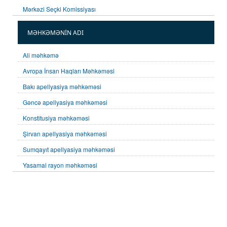
Mərkəzi Seçki Komissiyası
MƏHKƏMƏNİN ADI
Ali məhkəmə
Avropa İnsan Haqları Məhkəməsi
Bakı apellyasiya məhkəməsi
Gəncə apellyasiya məhkəməsi
Konstitusiya məhkəməsi
Şirvan apellyasiya məhkəməsi
Sumqayıt apellyasiya məhkəməsi
Yasamal rayon məhkəməsi