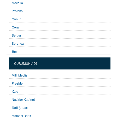
Məcəllə
Protokol
Qanun
Qərar
Şərtlər
Sərəncam
Əmr
QURUMUN ADI
Milli Məclis
Prezident
Xalq
Nazirlər Kabineti
Tarif Şurası
Mərkəzi Bank