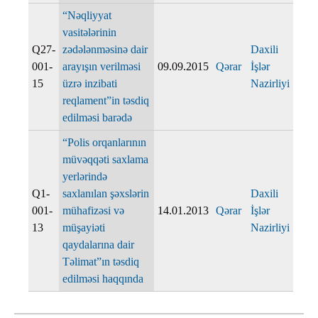
“Nəqliyyat
vasitələrinin
Q27-
zədələnməsinə dair
Daxili
001-
arayışın verilməsi
09.09.2015
Qərar
İşlər
15
üzrə inzibati
Nazirliyi
reqlament”in təsdiq
edilməsi barədə
“Polis orqanlarının
müvəqqəti saxlama
yerlərində
Q1-
saxlanılan şəxslərin
Daxili
001-
mühafizəsi və
14.01.2013
Qərar
İşlər
13
müşayiəti
Nazirliyi
qaydalarına dair
Təlimat”ın təsdiq
edilməsi haqqında