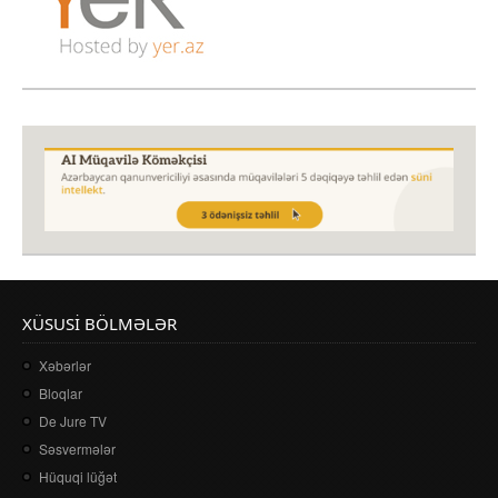
XÜSUSI BÖLMƏLƏR
Xəbərlər
Bloqlar
De Jure TV
Səsvermələr
Hüquqi lüğət