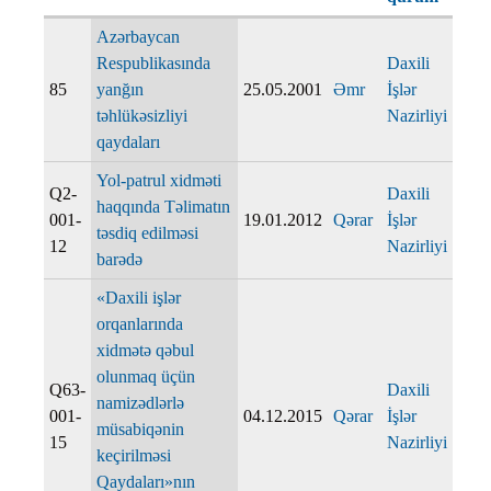
Azərbaycan
Respublikasında
Daxili
85
yanğın
25.05.2001
Əmr
İşlər
təhlükəsizliyi
Nazirliyi
qaydaları
Yol-patrul xidməti
Q2-
Daxili
haqqında Təlimatın
001-
19.01.2012
Qərar
İşlər
təsdiq edilməsi
12
Nazirliyi
barədə
«Daxili işlər
orqanlarında
xidmətə qəbul
olunmaq üçün
Q63-
Daxili
namizədlərlə
001-
04.12.2015
Qərar
İşlər
müsabiqənin
15
Nazirliyi
keçirilməsi
Qaydaları»nın