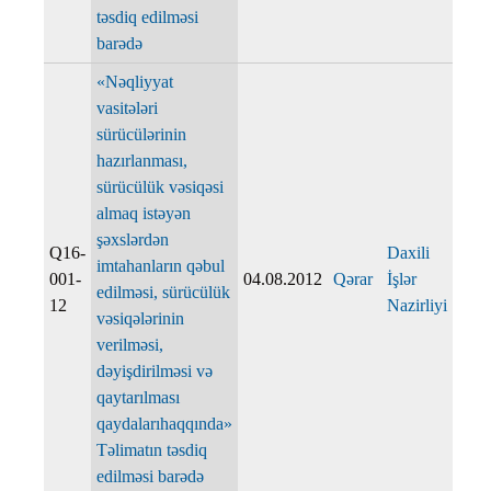
təsdiq edilməsi
barədə
«Nəqliyyat
vasitələri
sürücülərinin
hazırlanması,
sürücülük vəsiqəsi
almaq istəyən
şəxslərdən
Q16-
Daxili
imtahanların qəbul
001-
04.08.2012
Qərar
İşlər
edilməsi, sürücülük
12
Nazirliyi
vəsiqələrinin
verilməsi,
dəyişdirilməsi və
qaytarılması
qaydalarıhaqqında»
Təlimatın təsdiq
edilməsi barədə