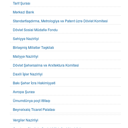
Tarif Şurası
Mərkəzi Bank
Standartlaşdırma, Metrologiya və Patent üzrə Dövlət Komitəsi
Dövlət Sosial Müdafiə Fondu
Səhiyyə Nazirliyi
Birləşmiş Millətlər Təşkilatı
Maliyyə Nazirliyi
Dövlət Şəhərsalma və Arxitektura Komitəsi
Daxili İşlər Nazirliyi
Bakı Şəhər İcra Hakimiyyəti
Avropa Şurası
Ümumdünya poçt ittifaqı
Beynəlxalq Ticarət Palatası
Vergilər Nazirliyi