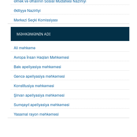
Əmək və Əhalinin Sosial Müdafiəsi Nazirliyi
Ədliyyə Nazirliyi
Mərkəzi Seçki Komissiyası
MƏHKƏMƏNİN ADI
Ali məhkəmə
Avropa İnsan Haqları Məhkəməsi
Bakı apellyasiya məhkəməsi
Gəncə apellyasiya məhkəməsi
Konstitusiya məhkəməsi
Şirvan apellyasiya məhkəməsi
Sumqayıt apellyasiya məhkəməsi
Yasamal rayon məhkəməsi