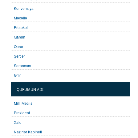
Konvensiya
Məcəllə
Protokol
Qanun
Qərar
Şərtlər
Sərəncam
Əmr
QURUMUN ADI
Milli Məclis
Prezident
Xalq
Nazirlər Kabineti