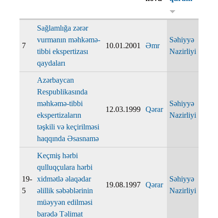
Sağlamlığa zərər
vurmanın məhkəmə-
Səhiyyə
7
10.01.2001
Əmr
tibbi ekspertizası
Nazirliyi
qaydaları
Azərbaycan
Respublikasında
məhkəmə-tibbi
Səhiyyə
12.03.1999
Qərar
ekspertizaların
Nazirliyi
təşkili və keçirilməsi
haqqında Əsasnamə
Keçmiş hərbi
qulluqçulara hərbi
19-
xidmətlə əlaqədar
Səhiyyə
19.08.1997
Qərar
5
əlillik səbəblərinin
Nazirliyi
müəyyən edilməsi
barədə Təlimat