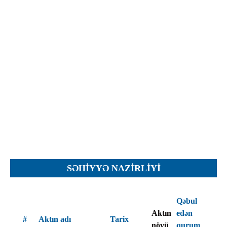
İcra hakimiyyəti qurumları
Etirazlar
Şəkillər
Regional ədliyyə idarələri
Jurnallar, Cədvəllər
Hüquq firmaları
Nizamnamələr
İcra qurumları
Planlar
Protokollar
Qaydalar
Qərarlar
Raportlar
Rəylər
Şikayətlər
SƏHIYYƏ NAZIRLIYI
Təlimatlar
Təqdimatlar
Qəbul
Vəsatətlər
Aktın
edən
#
Aktın adı
Tarix
növü
qurum