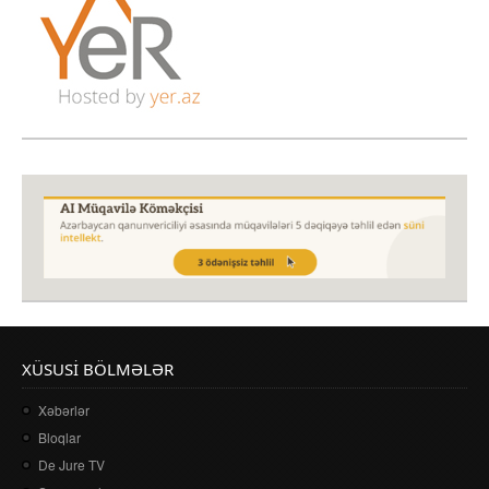
XÜSUSI BÖLMƏLƏR
Xəbərlər
Bloqlar
De Jure TV