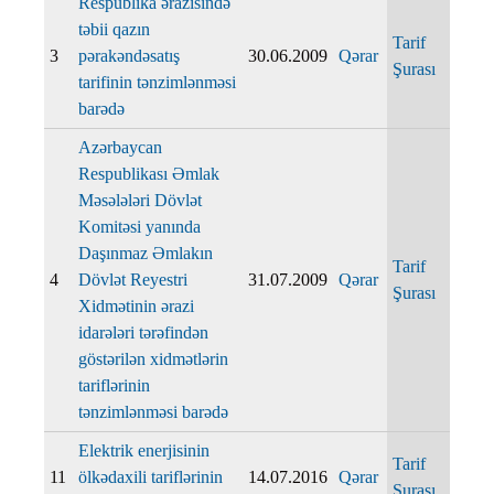
Respublika ərazisində
təbii qazın
Tarif
3
pərakəndəsatış
30.06.2009
Qərar
Şurası
tarifinin tənzimlənməsi
barədə
Azərbaycan
Respublikası Əmlak
Məsələləri Dövlət
Komitəsi yanında
Daşınmaz Əmlakın
Tarif
4
Dövlət Reyestri
31.07.2009
Qərar
Şurası
Xidmətinin ərazi
idarələri tərəfindən
göstərilən xidmətlərin
tariflərinin
tənzimlənməsi barədə
Elektrik enerjisinin
Tarif
11
ölkədaxili tariflərinin
14.07.2016
Qərar
Şurası