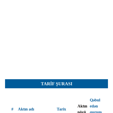
İcra hakimiyyəti qurumları
Etirazlar
Şəkillər
Regional ədliyyə idarələri
Jurnallar, Cədvəllər
Hüquq firmaları
Nizamnamələr
İcra qurumları
Planlar
Protokollar
Qaydalar
Qərarlar
Raportlar
Rəylər
Şikayətlər
TARIF ŞURASI
Təlimatlar
Təqdimatlar
Qəbul
Vəsatətlər
Aktın
edən
#
Aktın adı
Tarix
növü
qurum