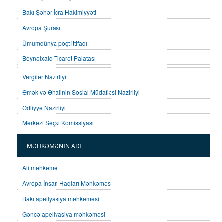
Bakı Şəhər İcra Hakimiyyəti
Avropa Şurası
Ümumdünya poçt ittifaqı
Beynəlxalq Ticarət Palatası
Vergilər Nazirliyi
Əmək və Əhalinin Sosial Müdafiəsi Nazirliyi
Ədliyyə Nazirliyi
Mərkəzi Seçki Komissiyası
MƏHKƏMƏNİN ADI
Ali məhkəmə
Avropa İnsan Haqları Məhkəməsi
Bakı apellyasiya məhkəməsi
Gəncə apellyasiya məhkəməsi