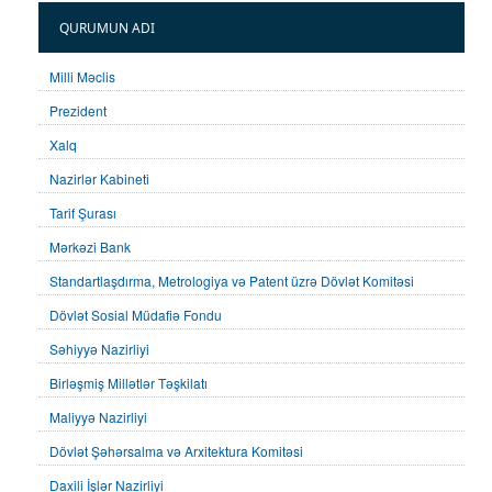
QURUMUN ADI
Milli Məclis
Prezident
Xalq
Nazirlər Kabineti
Tarif Şurası
Mərkəzi Bank
Standartlaşdırma, Metrologiya və Patent üzrə Dövlət Komitəsi
Dövlət Sosial Müdafiə Fondu
Səhiyyə Nazirliyi
Birləşmiş Millətlər Təşkilatı
Maliyyə Nazirliyi
Dövlət Şəhərsalma və Arxitektura Komitəsi
Daxili İşlər Nazirliyi