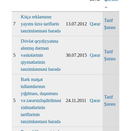
Küçə reklamının
Tarif
7
yayımı üzrə tariflərin
13.07.2012
Qərar
Şurası
tənzimlənməsi barədə
Dövlət qeydiyyatına
alınmış dərman
Tarif
5
vasitələrinin
30.07.2015
Qərar
Şurası
qiymətlərinin
tənzimlənməsi barədə
Bərk məişət
tullantılarının
yığılması, daşınması
Tarif
5
və zərərsizləşdirilməsi
24.11.2011
Qərar
Şurası
xidmətlərinin
tariflərinin
tənzimlənməsi barədə