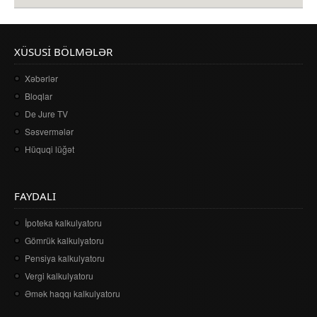
XÜSUSI BÖLMƏLƏR
Xəbərlər
Bloqlar
De Jure TV
Səsvermələr
Hüquqi lüğət
FAYDALI
İpoteka kalkulyatoru
Gömrük kalkulyatoru
Pensiya kalkulyatoru
Vergi kalkulyatoru
Əmək haqqı kalkulyatoru