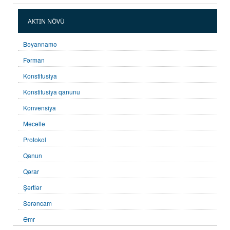
AKTIN NÖVÜ
Bəyannamə
Fərman
Konstitusiya
Konstitusiya qanunu
Konvensiya
Məcəllə
Protokol
Qanun
Qərar
Şərtlər
Sərəncam
Əmr