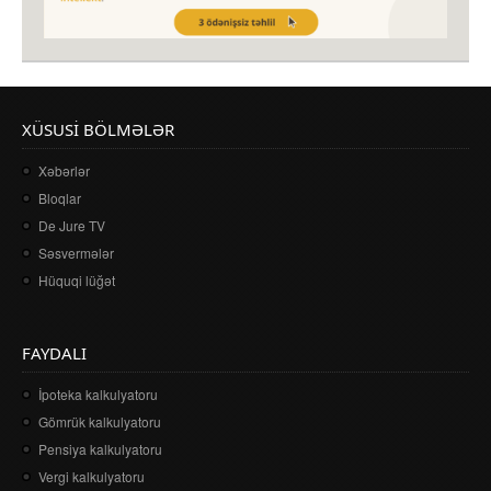
XÜSUSI BÖLMƏLƏR
Xəbərlər
Bloqlar
De Jure TV
Səsvermələr
Hüquqi lüğət
FAYDALI
İpoteka kalkulyatoru
Gömrük kalkulyatoru
Pensiya kalkulyatoru
Vergi kalkulyatoru