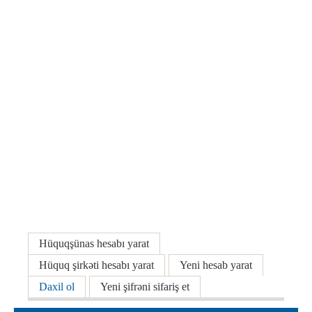
İcra hakimiyyəti qurumları
Etirazlar
Şəkillər
Regional ədliyyə idarələri
Jurnallar, Cədvəllər
Hüquq firmaları
Nizamnamələr
İcra qurumları
Planlar
Protokollar
Qaydalar
Qərarlar
Raportlar
Rəylər
Şikayətlər
Əsas tablar
Təlimatlar
Hüquqşünas hesabı yarat
Təqdimatlar
Hüquq şirkəti hesabı yarat
Yeni hesab yarat
Vəsatətlər
Daxil ol
(active tab)
Yeni şifrəni sifariş et