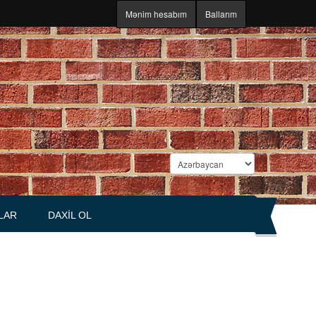
Mənim hesabım
Ballarım
LAR
DAXIL OL