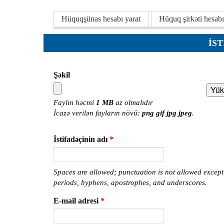
Planlar
Əsas tablar
Hüquqşünas hesabı yarat
Hüquq şirkəti hesabı
Protokoll
Qaydalar
İS
Qərarlar
Raportlar
Şəkil
Rəylər
Faylın həcmi
1 MB
az olmalıdır
Şikayətlə
İcazə verilən fayların növü:
png gif jpg jpeg
.
Təlimatla
İstifadəçinin adı
*
Təqdimat
Vəsatətlə
Spaces are allowed; punctuation is not allowed except
periods, hyphens, apostrophes, and underscores.
E-mail adresi
*