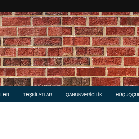
Məhkəmələr
Notariuslar
, Məktublar
Prokurorluqlar
tibarnamələr
Vəkil qurumları
İcra hakimiyyəti qurumları
LƏR
TƏŞKILATLAR
QANUNVERICILIK
HÜQUQÇU
Regional ədliyyə idarələri
lər, qaydalar
Hüquq firmaları
İcra qurumları
 Cədvəllər
mələr