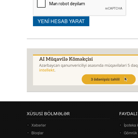
XÜSUSI BÖLMƏLƏR
FAYDALI
Xəbərlər
İpoteka 
Bloqlar
Gömrük 