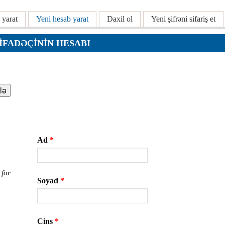
 yarat
Yeni hesab yarat
(active tab)
Daxil ol
Yeni şifrəni sifariş et
ar
TIFADƏÇININ HESABI
r
r
lar
Ad
*
r
 for
Soyad
*
Cins
*