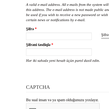
A valid e-mail address. All e-mails from the system will
this address. The e-mail address is not made public an
be used if you wish to receive a new password or wish 
certain news or notifications by e-mail.
Şifrə
*
Şifrə
Şifrəni təsdiqlə
*
Hər iki sahədə yeni hesab üçün parol daxil edin.
CAPTCHA
Bu sual insan və ya spam olduğunuzu yoxlayır.