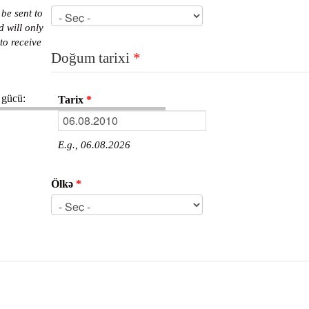
 be sent to
d will only
to receive
Doğum tarixi
*
 gücü:
Tarix
*
E.g., 06.08.2026
Ölkə
*