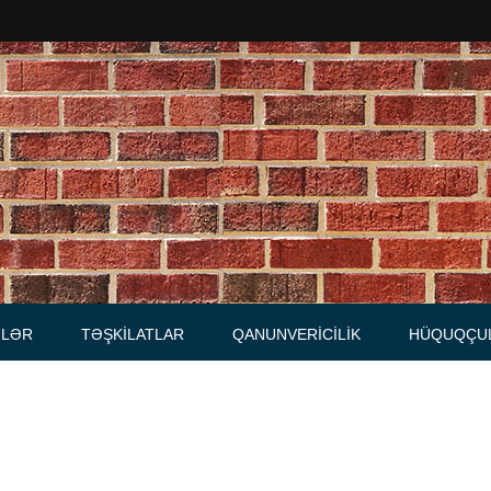
Məhkəmələr
Notariuslar
, Məktublar
Prokurorluqlar
tibarnamələr
Vəkil qurumları
İcra hakimiyyəti qurumları
LƏR
TƏŞKILATLAR
QANUNVERICILIK
HÜQUQÇU
Regional ədliyyə idarələri
lər, qaydalar
Hüquq firmaları
İcra qurumları
 Cədvəllər
mələr