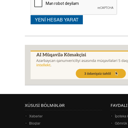
XÜSUSI BÖLMƏLƏR
FAYDALI
Xəbərlər
İpoteka 
Bloqlar
Gömrük 