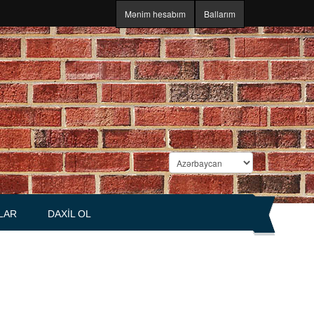
Mənim hesabım
Ballarım
LAR
DAXIL OL