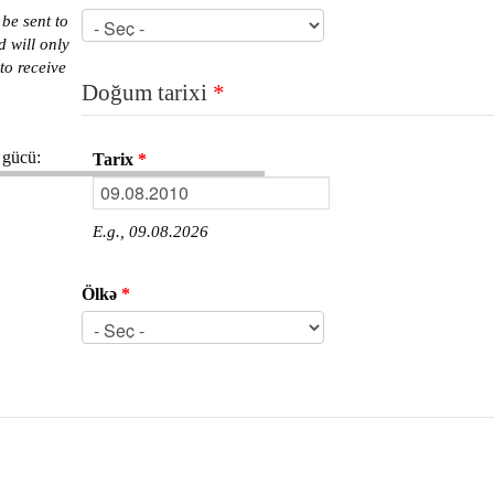
 be sent to
d will only
to receive
Doğum tarixi
*
 gücü:
Tarix
*
E.g., 09.08.2026
Ölkə
*