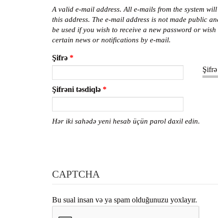
A valid e-mail address. All e-mails from the system will
this address. The e-mail address is not made public an
be used if you wish to receive a new password or wish 
certain news or notifications by e-mail.
Şifrə
*
Şifrə
Şifrəni təsdiqlə
*
Hər iki sahədə yeni hesab üçün parol daxil edin.
CAPTCHA
Bu sual insan və ya spam olduğunuzu yoxlayır.