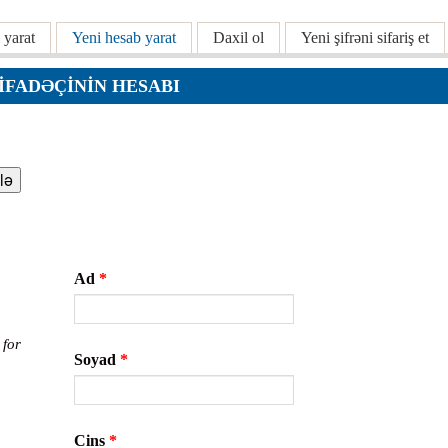
 yarat
Yeni hesab yarat
(active tab)
Daxil ol
Yeni şifrəni sifariş et
ar
TIFADƏÇININ HESABI
r
r
lar
Ad
*
r
 for
Soyad
*
Cins
*