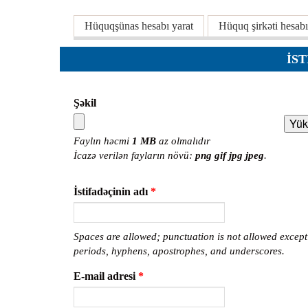
Planlar
Əsas tablar
Hüquqşünas hesabı yarat
Hüquq şirkəti hesabı
Protokoll
Qaydalar
İS
Qərarlar
Raportlar
Şəkil
Rəylər
Faylın həcmi
1 MB
az olmalıdır
Şikayətlə
İcazə verilən fayların növü:
png gif jpg jpeg
.
Təlimatla
İstifadəçinin adı
*
Təqdimat
Vəsatətlə
Spaces are allowed; punctuation is not allowed except
periods, hyphens, apostrophes, and underscores.
E-mail adresi
*