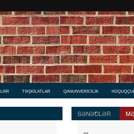
Məhkəmələr
Notariuslar
, Məktublar
Prokurorluqlar
tibarnamələr
Vəkil qurumları
İcra hakimiyyəti qurumları
LƏR
TƏŞKILATLAR
QANUNVERICILIK
HÜQUQÇU
Regional ədliyyə idarələri
lər, qaydalar
Hüquq firmaları
SƏNƏDLƏR
MƏ
İcra qurumları
 Cədvəllər
mələr