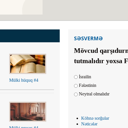
SƏSVERMƏ
Mövcud qarşıdurma
tutmalıdır yoxsa F
Choices
İsrailin
Mülki hüquq #4
Fələstinin
Neytral olmalıdır
Köhnə sorğular
Nəticələr
Mülki proses #4