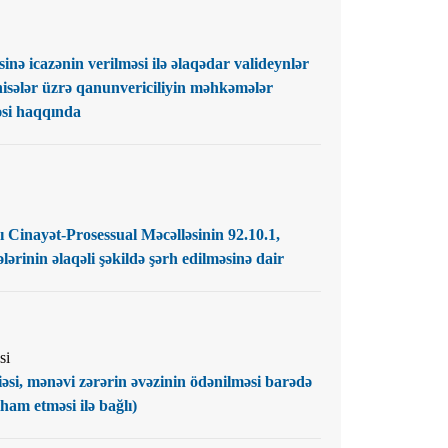
nə icazənin verilməsi ilə əlaqədar valideynlər
sələr üzrə qanunvericiliyin məhkəmələr
əsi haqqında
Cinayət-Prosessual Məcəlləsinin 92.10.1,
lərinin əlaqəli şəkildə şərh edilməsinə dair
si
iəsi, mənəvi zərərin əvəzinin ödənilməsi barədə
ham etməsi ilə bağlı)