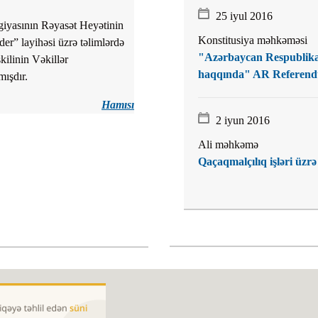
25 iyul 2016
giyasının Rəyasət Heyətinin
Konstitusiya məhkəməsi
rder” layihəsi üzrə təlimlərdə
"Azərbaycan Respublikası
şkilinin Vəkillər
haqqında" AR Referendum
mışdır.
Hamısı
2 iyun 2016
Ali məhkəmə
Qaçaqmalçılıq işləri üz