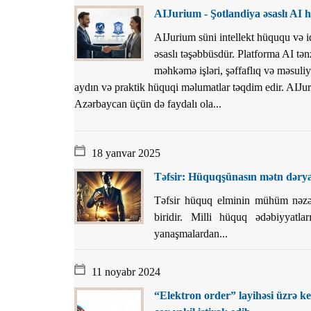
Planlar
AIJurium - Şotlandiya əsaslı AI
Protokoll
AIJurium süni intellekt hüququ və i
əsaslı təşəbbüsdür. Platforma AI tənz
Qaydalar
məhkəmə işləri, şəffaflıq və məsuli
Qərarlar
aydın və praktik hüquqi məlumatlar təqdim edir. AIJur
Raportlar
Azərbaycan üçün də faydalı ola...
Rəylər
Şikayətlə
18 yanvar 2025
Təlimatla
Təfsir: Hüquqşünasın mətn dəryas
Təqdimat
Təfsir hüquq elminin mühüm nəzər
Vəsatətlə
biridir. Milli hüquq ədəbiyyatla
yanaşmalardan...
11 noyabr 2024
“Elektron order” layihəsi üzrə ke