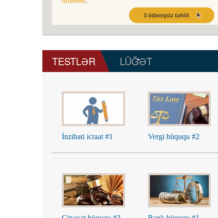
TESTLƏR
(ACTIVE TAB)
LÜĞƏT
İnzibati icraat #1
Vergi hüququ #2
Cinayət hüququ #3
Bank hüququ #1