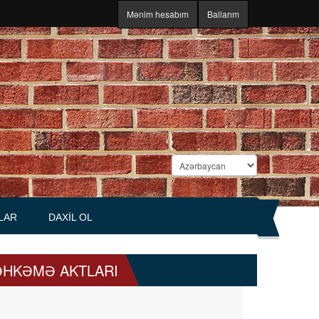
Mənim hesabım
Ballarım
LAR
DAXIL OL
HKƏMƏ AKTLARI