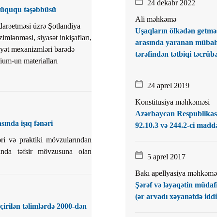
24 dekabr 2022
 hüququ təşəbbüsü
Ali məhkəmə
ar
darəetməsi üzrə Şotlandiya
Uşaqların ölkədən getməsi
imlənməsi, siyasət inkişafları,
arasında yaranan mübahi
yyət mexanizmləri barədə
tərəfindən tətbiqi təcrüb
ium-un materialları
24 aprel 2019
Konstitusiya məhkəməsi
r
Azərbaycan Respublikası 
r
ında işıq fənəri
92.10.3 və 244.2-ci maddə
lar
i və praktiki mövzularından
r
rında təfsir mövzusuna olan
5 aprel 2017
Bakı apellyasiya məhkəmə
Şərəf və ləyaqətin müdaf
(ər arvadı xəyanətdə iddi
çirilən təlimlərdə 2000-dən