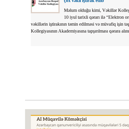
çox vəkil iştirak edib
Məlum olduğu kimi, Vəkillər Kolle
10 iyul tarixli qərarı ilə “Elektron o
vəkillərin iştirakının təmin edilməsi və müvafiq işin tə
Kollegiyasının Akademiyasına tapşırılması qərara alın