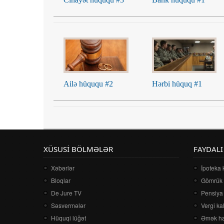
Ailə hüququ #2
Hərbi hüquq #1
XÜSUSI BÖLMƏLƏR
FAYDALI
Xəbərlər
İpoteka 
Bloqlar
Gömrük 
De Jure TV
Pensiya 
Səsvermələr
Vergi ka
Hüquqi lüğət
Əmək ha