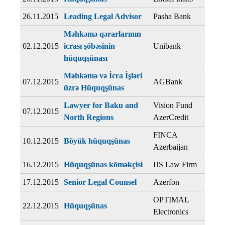
26.11.2015
Leading Legal Advisor
Pasha Bank
Məhkəmə qərarlarının
02.12.2015
icrası şöbəsinin
Unibank
hüquqşünası
Məhkəmə və İcra İşləri
07.12.2015
AGBank
üzrə Hüquqşünas
Lawyer for Baku and
Vision Fund
07.12.2015
North Regions
AzerCredit
FINCA
10.12.2015
Böyük hüquqşünas
Azerbaijan
16.12.2015
Hüquqşünas köməkçisi
IJS Law Firm
17.12.2015
Senior Legal Counsel
Azerfon
OPTIMAL
22.12.2015
Hüquqşünas
Electronics