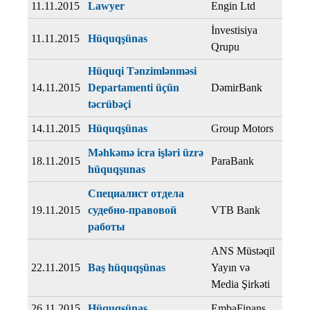
11.11.2015
Lawyer
Engin Ltd
İnvestisiya
11.11.2015
Hüquqşünas
Qrupu
Hüquqi Tənzimlənməsi
14.11.2015
Departamenti üçün
DəmirBank
təcrübəçi
14.11.2015
Hüquqşünas
Group Motors
Məhkəmə icra işləri üzrə
18.11.2015
ParaBank
hüquqşunas
Специалист отдела
19.11.2015
судебно-правовой
VTB Bank
работы
ANS Müstəqil
22.11.2015
Baş hüquqşünas
Yayın və
Media Şirkəti
26.11.2015
Hüquqşünas
EmbaFinans