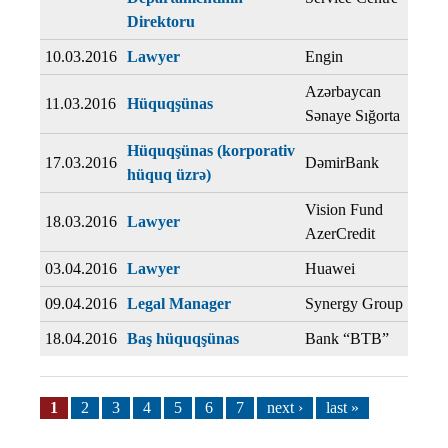
Direktoru
10.03.2016
Lawyer
Engin
Azərbaycan
11.03.2016
Hüquqşünas
Sənaye Sığorta
Hüquqşünas (korporativ
17.03.2016
DəmirBank
hüquq üzrə)
Vision Fund
18.03.2016
Lawyer
AzerCredit
03.04.2016
Lawyer
Huawei
09.04.2016
Legal Manager
Synergy Group
18.04.2016
Baş hüquqşünas
Bank “BTB”
Pages
1
2
3
4
5
6
7
next ›
last »