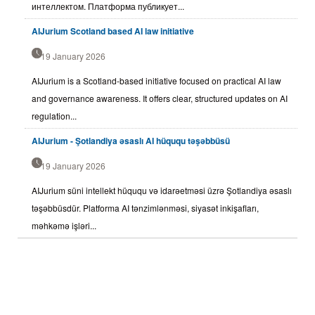
интеллектом. Платформа публикует...
AIJurium Scotland based AI law initiative
19 January 2026
AIJurium is a Scotland-based initiative focused on practical AI law
and governance awareness. It offers clear, structured updates on AI
regulation...
AIJurium - Şotlandiya əsaslı AI hüququ təşəbbüsü
19 January 2026
AIJurium süni intellekt hüququ və idarəetməsi üzrə Şotlandiya əsaslı
təşəbbüsdür. Platforma AI tənzimlənməsi, siyasət inkişafları,
məhkəmə işləri...