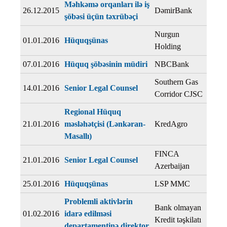
Məhkəmə orqanları ilə iş
26.12.2015
DəmirBank
şöbəsi üçün təxrübəçi
Nurgun
01.01.2016
Hüquqşünas
Holding
07.01.2016
Hüquq şöbəsinin müdiri
NBCBank
Southern Gas
14.01.2016
Senior Legal Counsel
Corridor CJSC
Regional Hüquq
21.01.2016
məsləhətçisi (Lənkəran-
KredAgro
Masallı)
FINCA
21.01.2016
Senior Legal Counsel
Azerbaijan
25.01.2016
Hüquqşünas
LSP MMC
Problemli aktivlərin
Bank olmayan
01.02.2016
idarə edilməsi
Kredit təşkilatı
departamentinə direktor