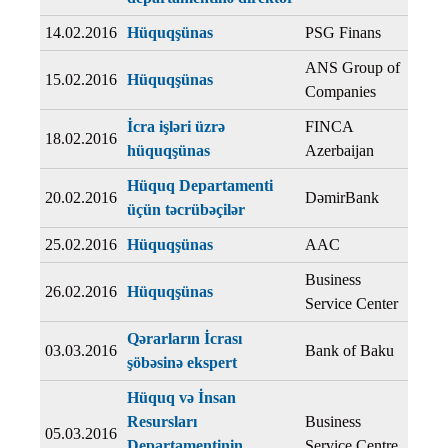
14.02.2016
Hüquqşünas
PSG Finans
ANS Group of
15.02.2016
Hüquqşünas
Companies
İcra işləri üzrə
FINCA
18.02.2016
hüquqşünas
Azerbaijan
Hüquq Departamenti
20.02.2016
DəmirBank
üçün təcrübəçilər
25.02.2016
Hüquqşünas
AAC
Business
26.02.2016
Hüquqşünas
Service Center
Qərarların İcrası
03.03.2016
Bank of Baku
şöbəsinə ekspert
Hüquq və İnsan
Resursları
Business
05.03.2016
Departamentinin
Service Centre