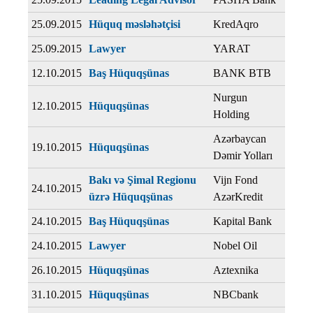
25.09.2015
Hüquq məsləhətçisi
KredAqro
25.09.2015
Lawyer
YARAT
12.10.2015
Baş Hüquqşünas
BANK BTB
Nurgun
12.10.2015
Hüquqşünas
Holding
Azərbaycan
19.10.2015
Hüquqşünas
Dəmir Yolları
Bakı və Şimal Regionu
Vijn Fond
24.10.2015
üzrə Hüquqşünas
AzərKredit
24.10.2015
Baş Hüquqşünas
Kapital Bank
24.10.2015
Lawyer
Nobel Oil
26.10.2015
Hüquqşünas
Aztexnika
31.10.2015
Hüquqşünas
NBCbank