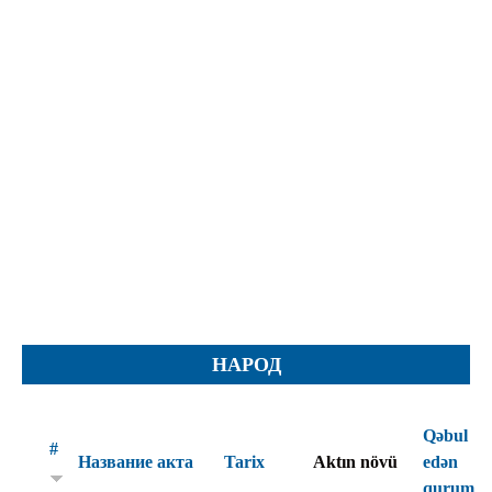
Протесты
Фотографии
Журналы, Таблицы
Уставы
Планы
Протоколы
Правила
Решения
Рапорты
Заключения
Жалобы
НАРОД
Инструкции
Представление
Qəbul
#
Ходатайства
Название акта
Tarix
Aktın növü
edən
qurum