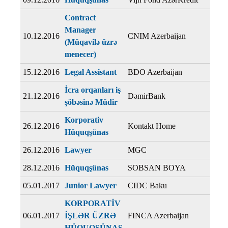
Contract
Manager
10.12.2016
CNIM Azerbaijan
(Müqavilə üzrə
menecer)
15.12.2016
Legal Assistant
BDO Azerbaijan
İcra orqanları iş
21.12.2016
DəmirBank
şöbəsinə Müdir
Korporativ
26.12.2016
Kontakt Home
Hüquqşünas
26.12.2016
Lawyer
MGC
28.12.2016
Hüquqşünas
SOBSAN BOYA
05.01.2017
Junior Lawyer
CIDC Baku
KORPORATİV
06.01.2017
İŞLƏR ÜZRƏ
FINCA Azerbaijan
HÜQUQŞÜNAS