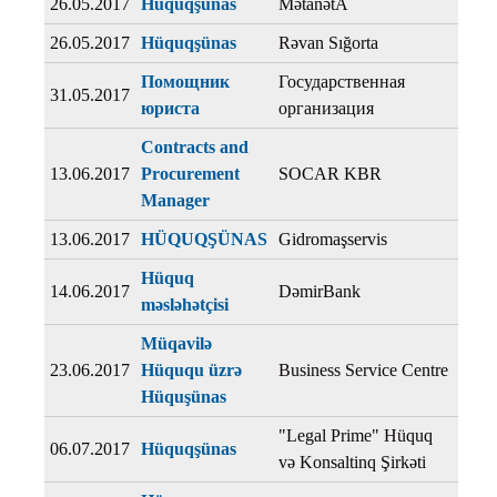
26.05.2017
Hüquqşünas
MətanətA
26.05.2017
Hüquqşünas
Rəvan Sığorta
Помощник
Государственная
31.05.2017
юриста
организация
Contracts and
13.06.2017
Procurement
SOCAR KBR
Manager
13.06.2017
HÜQUQŞÜNAS
Gidromaşservis
Hüquq
14.06.2017
DəmirBank
məsləhətçisi
Müqavilə
23.06.2017
Hüququ üzrə
Business Service Centre
Hüquşünas
"Legal Prime" Hüquq
06.07.2017
Hüquqşünas
və Konsaltinq Şirkəti