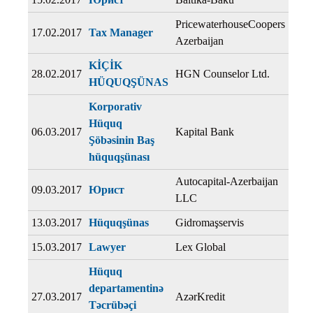
PricewaterhouseCoopers
17.02.2017
Tax Manager
Azerbaijan
KİÇİK
28.02.2017
HGN Counselor Ltd.
HÜQUQŞÜNAS
Korporativ
Hüquq
06.03.2017
Kapital Bank
Şöbəsinin Baş
hüquqşünası
Autocapital-Azerbaijan
09.03.2017
Юрист
LLC
13.03.2017
Hüquqşünas
Gidromaşservis
15.03.2017
Lawyer
Lex Global
Hüquq
departamentinə
27.03.2017
AzərKredit
Təcrübəçi