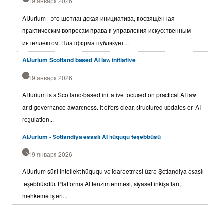
19 января 2026
AIJurium - это шотландская инициатива, посвящённая
практическим вопросам права и управления искусственным
интеллектом. Платформа публикует...
AIJurium Scotland based AI law initiative
19 января 2026
AIJurium is a Scotland-based initiative focused on practical AI law
and governance awareness. It offers clear, structured updates on AI
regulation...
AIJurium - Şotlandiya əsaslı AI hüququ təşəbbüsü
19 января 2026
AIJurium süni intellekt hüququ və idarəetməsi üzrə Şotlandiya əsaslı
təşəbbüsdür. Platforma AI tənzimlənməsi, siyasət inkişafları,
məhkəmə işləri...