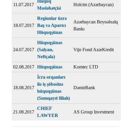
Hüquq
11.07.2017
Holcim (Azərbaycan)
Məsləhətçisi
Regionlar üzrə
Azərbaycan Beynəlxalq
18.07.2017
Baş və Aparıcı
Bankı
Hüquqşünas
Hüquqşünas
24.07.2017
(Salyan,
Vijn Fond AzərKredit
Neftçala)
02.08.2017
Hüquqşünas
Komtec LTD
İcra orqanları
ilə iş şöbəsinə
18.08.2017
DəmirBank
hüquqşünas
(Sumqayıt filialı)
CHIEF
21.08.2017
AS Group Investment
LAWYER
Страницы