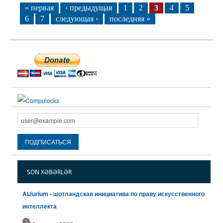
« первая
‹ предыдущая
1
2
3
4
5
6
7
следующая ›
последняя »
SON XƏBƏRLƏR
AIJurium - шотландская инициатива по праву искусственного
интеллекта