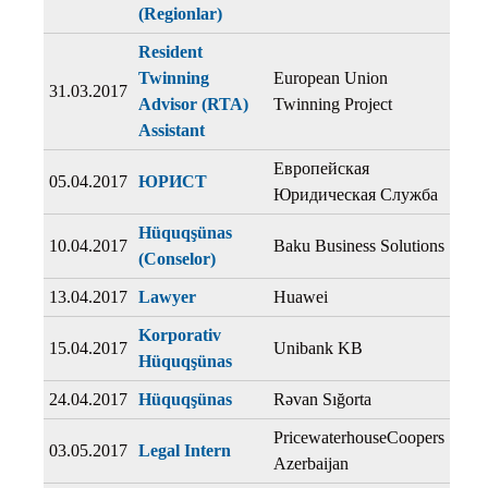
(Regionlar)
Resident
Twinning
European Union
31.03.2017
Advisor (RTA)
Twinning Project
Assistant
Европейская
05.04.2017
ЮРИСТ
Юридическая Служба
Hüquqşünas
10.04.2017
Baku Business Solutions
(Conselor)
13.04.2017
Lawyer
Huawei
Korporativ
15.04.2017
Unibank KB
Hüquqşünas
24.04.2017
Hüquqşünas
Rəvan Sığorta
PricewaterhouseCoopers
03.05.2017
Legal Intern
Azerbaijan