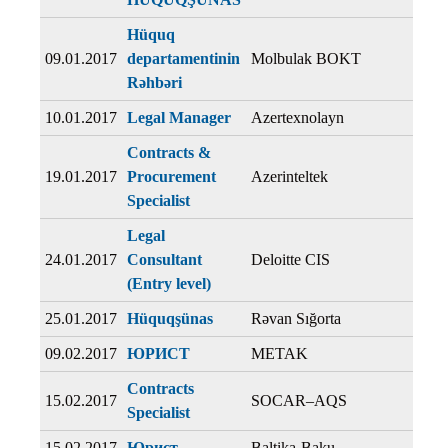
Hüquq
09.01.2017
departamentinin
Molbulak BOKT
Rəhbəri
10.01.2017
Legal Manager
Azertexnolayn
Contracts &
19.01.2017
Procurement
Azerinteltek
Specialist
Legal
24.01.2017
Consultant
Deloitte CIS
(Entry level)
25.01.2017
Hüquqşünas
Rəvan Sığorta
09.02.2017
ЮРИСТ
METAK
Contracts
15.02.2017
SOCAR–AQS
Specialist
15.02.2017
Юрист
Baltika-Baku