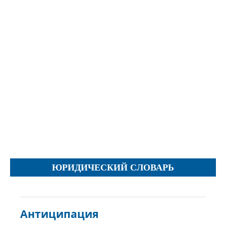
Протесты
Фотографии
Журналы, Таблицы
Уставы
Планы
Протоколы
Правила
Решения
Рапорты
Заключения
Жалобы
ЮРИДИЧЕСКИЙ СЛОВАРЬ
Инструкции
Представление
Ходатайства
Антиципация