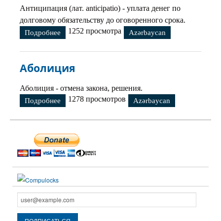
Антиципация (лат. anticipatio) - уплата денег по
долговому обязательству до оговоренного срока.
1252 просмотра
Подробнее
о Антиципация
Azərbaycan
Аболиция
Аболиция - отмена закона, решения.
1278 просмотров
Подробнее
о Аболиция
Azərbaycan