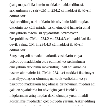
(satış məqsədi ilə həmin maddələrin əldə edilməsi,
saxlanılması və sair) CM-in 234.2-ci maddəsi ilə tövsif
edilməlidir.
Aşkar edilmiş narkotiklərin bir növünün külli miqdar,
digərinin isə külli miqdar təşkil etmədiyi hallarda əməl
cinayətlərin məcmusu qaydasında Azərbaycan
Respublikası CM-in 234.2 və 234.4.3-cü maddələri ilə
deyil, yalnız CM-in 234.4.3-cü maddəsi ilə tövsif
edilməlidir.
Satış məqsədi olmadan narkotik vasitələrin və ya
psixotrop maddələrin əldə edilməsi və saxlanılması
cinayətinin tərkibinin mövcudluğu həll edilərkən də
nəzərə alınmalıdır ki, CM-in 234.1-ci maddəsi ilə cinayət
məsuliyyəti aşkar olunmuş narkotik vasitələrin və ya
psixotrop maddələrin heç olmasa bir növünün miqdarı adı
çəkilən siyahılarda bu növ üçün şəxsi istehlak
miqdarından artıq miqdar daxil olmaqla yuxarı həddi
göstərilmiş miqdardan çox olduqda yaranır. Aşkar edilmiş