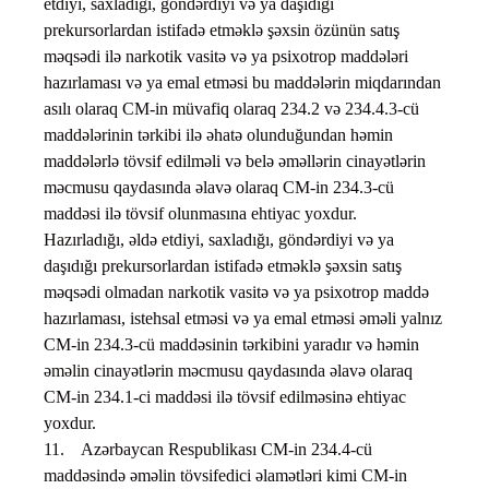
etdiyi, saxladığı, göndərdiyi və ya daşıdığı
prekursorlardan istifadə etməklə şəxsin özünün satış
məqsədi ilə narkotik vasitə və ya psixotrop maddələri
hazırlaması və ya emal etməsi bu maddələrin miqdarından
asılı olaraq CM-in müvafiq olaraq 234.2 və 234.4.3-cü
maddələrinin tərkibi ilə əhatə olunduğundan həmin
maddələrlə tövsif edilməli və belə əməllərin cinayətlərin
məcmusu qaydasında əlavə olaraq CM-in 234.3-cü
maddəsi ilə tövsif olunmasına ehtiyac yoxdur.
Hazırladığı, əldə etdiyi, saxladığı, göndərdiyi və ya
daşıdığı prekursorlardan istifadə etməklə şəxsin satış
məqsədi olmadan narkotik vasitə və ya psixotrop maddə
hazırlaması, istehsal etməsi və ya emal etməsi əməli yalnız
CM-in 234.3-cü maddəsinin tərkibini yaradır və həmin
əməlin cinayətlərin məcmusu qaydasında əlavə olaraq
CM-in 234.1-ci maddəsi ilə tövsif edilməsinə ehtiyac
yoxdur.
11. Azərbaycan Respublikası CM-in 234.4-cü
maddəsində əməlin tövsifedici əlamətləri kimi CM-in