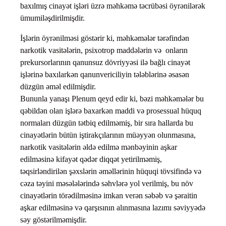
baxılmış cinayət işləri üzrə məhkəmə təcrübəsi öyrənilərək
ümumiləşdirilmişdir.
İşlərin öyrənilməsi göstərir ki, məhkəmələr tərəfindən
narkotik vasitələrin, psixotrop maddələrin və onların
prekursorlarının qanunsuz dövriyyəsi ilə bağlı cinayət
işlərinə baxılarkən qanunvericiliyin tələblərinə əsasən
düzgün əməl edilmişdir.
Bununla yanaşı Plenum qeyd edir ki, bəzi məhkəmələr bu
qəbildən olan işlərə baxarkən maddi və prosessual hüquq
normaları düzgün tətbiq edilməmiş, bir sıra hallarda bu
cinayətlərin bütün iştirakçılarının müəyyən olunmasına,
narkotik vasitələrin əldə edilmə mənbəyinin aşkar
edilməsinə kifayət qədər diqqət yetirilməmiş,
təqsirləndirilən şəxslərin əməllərinin hüquqi tövsifində və
cəza təyini məsələlərində səhvlərə yol verilmiş, bu növ
cinayətlərin törədilməsinə imkan verən səbəb və şəraitin
aşkar edilməsinə və qarşısının alınmasına lazımı səviyyədə
səy göstərilməmişdir.