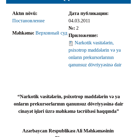
Aktın növü:
Дата публикации:
Постановление
04.03.2011
№:
2
Məhkəmə:
Верховный суд
Приложение:
Narkotik vasitələrin,
psixotrop maddələrin və ya
onların prekursorlarının
qanunsuz dövriyyəsinə dair
“Narkotik vasitələrin, psixotrop maddələrin və ya
onların prekursorlarının qanunsuz dövriyyəsinə dair
cinayət
işləri üzrə məhkəmə təcrübəsi haqqında”
Azərbaycan Respublikası Ali Məhkəməsinin