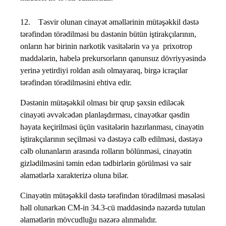
12. Təsvir olunan cinayət əməllərinin mütəşəkkil dəstə
tərəfindən törədilməsi bu dəstənin bütün iştirakçılarının,
onların hər birinin narkotik vasitələrin və ya prixotrop
maddələrin, habelə prekursorların qanunsuz dövriyyəsində
yerinə yetirdiyi roldan asılı olmayaraq, birgə icraçılar
tərəfindən törədilməsini ehtiva edir.
Dəstənin mütəşəkkil olması bir qrup şəxsin ediləcək
cinayəti əvvəlcədən planlaşdırması, cinayətkar qəsdin
həyata keçirilməsi üçün vasitələrin hazırlanması, cinayətin
iştirakçılarının seçilməsi və dəstəyə cəlb edilməsi, dəstəyə
cəlb olunanların arasında rolların bölünməsi, cinayətin
gizlədilməsini təmin edən tədbirlərin görülməsi və sair
əlamətlərlə xarakterizə oluna bilər.
Cinayətin mütəşəkkil dəstə tərəfindən törədilməsi məsələsi
həll olunarkən CM-in 34.3-cü maddəsində nəzərdə tutulan
əlamətlərin mövcudluğu nəzərə alınmalıdır.