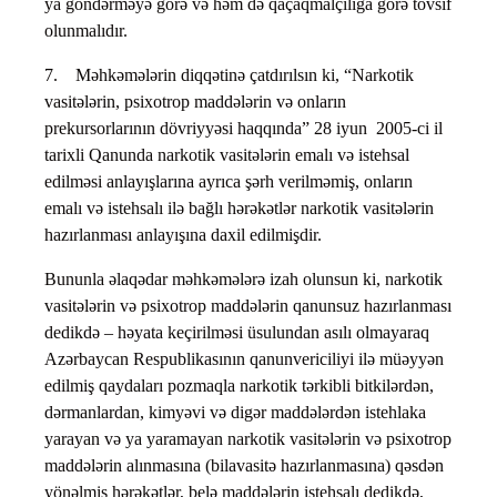
ya göndərməyə görə və həm də qaçaqmalçılığa görə tövsif
olunmalıdır.
7. Məhkəmələrin diqqətinə çatdırılsın ki, “Narkotik
vasitələrin, psixotrop maddələrin və onların
prekursorlarının dövriyyəsi haqqında” 28 iyun 2005-ci il
tarixli Qanunda narkotik vasitələrin emalı və istehsal
edilməsi anlayışlarına ayrıca şərh verilməmiş, onların
emalı və istehsalı ilə bağlı hərəkətlər narkotik vasitələrin
hazırlanması anlayışına daxil edilmişdir.
Bununla əlaqədar məhkəmələrə izah olunsun ki, narkotik
vasitələrin və psixotrop maddələrin qanunsuz hazırlanması
dedikdə – həyata keçirilməsi üsulundan asılı olmayaraq
Azərbaycan Respublikasının qanunvericiliyi ilə müəyyən
edilmiş qaydaları pozmaqla narkotik tərkibli bitkilərdən,
dərmanlardan, kimyəvi və digər maddələrdən istehlaka
yarayan və ya yaramayan narkotik vasitələrin və psixotrop
maddələrin alınmasına (bilavasitə hazırlanmasına) qəsdən
yönəlmiş hərəkətlər, belə maddələrin istehsalı dedikdə,