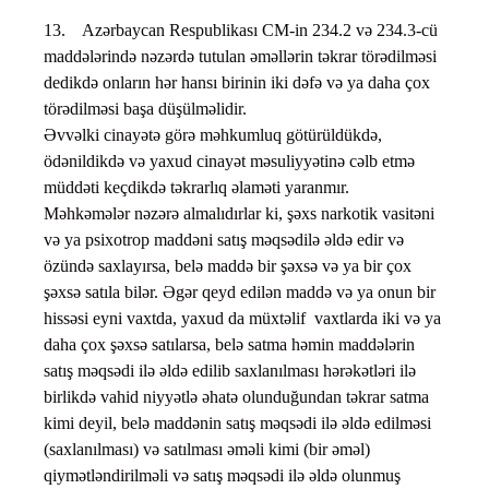
13. Azərbaycan Respublikası CM-in 234.2 və 234.3-cü
maddələrində nəzərdə tutulan əməllərin təkrar törədilməsi
dedikdə onların hər hansı birinin iki dəfə və ya daha çox
törədilməsi başa düşülməlidir.
Əvvəlki cinayətə görə məhkumluq götürüldükdə,
ödənildikdə və yaxud cinayət məsuliyyətinə cəlb etmə
müddəti keçdikdə təkrarlıq əlaməti yaranmır.
Məhkəmələr nəzərə almalıdırlar ki, şəxs narkotik vasitəni
və ya psixotrop maddəni satış məqsədilə əldə edir və
özündə saxlayırsa, belə maddə bir şəxsə və ya bir çox
şəxsə satıla bilər. Əgər qeyd edilən maddə və ya onun bir
hissəsi eyni vaxtda, yaxud da müxtəlif vaxtlarda iki və ya
daha çox şəxsə satılarsa, belə satma həmin maddələrin
satış məqsədi ilə əldə edilib saxlanılması hərəkətləri ilə
birlikdə vahid niyyətlə əhatə olunduğundan təkrar satma
kimi deyil, belə maddənin satış məqsədi ilə əldə edilməsi
(saxlanılması) və satılması əməli kimi (bir əməl)
qiymətləndirilməli və satış məqsədi ilə əldə olunmuş