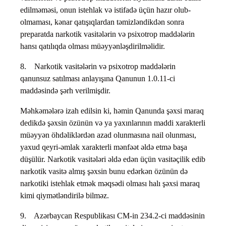
edilməməsi, onun istehlak və istifadə üçün hazır olub-
olmaması, kənar qatışıqlardan təmizləndikdən sonra
preparatda narkotik vasitələrin və psixotrop maddələrin
hansı qatılıqda olması müəyyənləşdirilməlidir.
8. Narkotik vasitələrin və psixotrop maddələrin
qanunsuz satılması anlayışına Qanunun 1.0.11-ci
maddəsində şərh verilmişdir.
Məhkəmələrə izah edilsin ki, həmin Qanunda şəxsi maraq
dedikdə şəxsin özünün və ya yaxınlarının maddi xarakterli
müəyyən öhdəliklərdən azad olunmasına nail olunması,
yaxud qeyri-əmlak xarakterli mənfəət əldə etmə başa
düşülür. Narkotik vasitələri əldə edən üçün vasitəçilik edib
narkotik vasitə almış şəxsin bunu edərkən özünün də
narkotiki istehlak etmək məqsədi olması halı şəxsi maraq
kimi qiymətləndirilə bilməz.
9. Azərbaycan Respublikası CM-in 234.2-ci maddəsinin