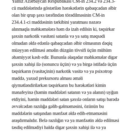
Yalnız Azərbaycan Respublikası CM-in 234.2 və 234.3-
cü maddələrində göstərilən hərəkətlərin qabaqcadan əlbir
olan bir qrup şəxs tərəfindən törədilməsinin CM-in
234.4.1-ci maddəsinin tərkibini yaratması nəzərə
alınmaqla məhkəmələrə həm də izah edilsin ki, təqsirkar
şəxsin narkotik vasitəni satanla və ya satış məqsədi
olmadan əldə edənlə qabaqcadan əlbir olmasının dəqiq
müəyyən edilməsi əməlin düzgün tövsifi üçün mühüm
əhəmiyyət kəsb edir. Bununla əlaqədar məhkəmələr digər
şəxsin xahişi ilə (sonuncu üçün) və ya birgə istifadə üçün
təqsirkarın (vasitəçinin) narkotik vasitə və ya psixotrop
maddə, yaxud prekursoru alması əməli
qiymətləndirilərkən təqsirkarın bu hərəkətləri kimin
mənafeyinə (həmin maddələri satanın və ya alanın) uyğun
etdiyini, həmin maddələri satan şəxslə onların satışı barədə
əvvəlcədən razılığa gəlib-gəlməməsini, özünün bu
maddələrin satışından mənfəət əldə edib-etməməsini
araşdırmalıdır. Belə razılığın və ya mənfəətin əldə edilməsi
təsdiq edilmədiyi halda digər şəxsin xahişi ilə və ya