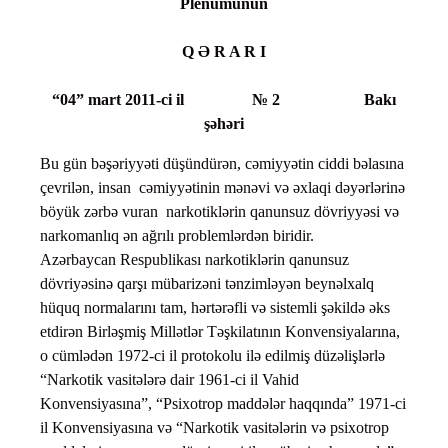
Plenumunun
Q Ə R A R I
“04” mart 2011-ci il № 2 Bakı
şəhəri
Bu gün bəşəriyyəti düşündürən, cəmiyyətin ciddi bəlasına
çevrilən, insan cəmiyyətinin mənəvi və əxlaqi dəyərlərinə
böyük zərbə vuran narkotiklərin qanunsuz dövriyyəsi və
narkomanlıq ən ağrılı problemlərdən biridir.
Azərbaycan Respublikası narkotiklərin qanunsuz
dövriyəsinə qarşı mübarizəni tənzimləyən beynəlxalq
hüquq normalarını tam, hərtərəfli və sistemli şəkildə əks
etdirən Birləşmiş Millətlər Təşkilatının Konvensiyalarına,
o cümlədən 1972-ci il protokolu ilə edilmiş düzəlişlərlə
“Narkotik vasitələrə dair 1961-ci il Vahid
Konvensiyasına”, “Psixotrop maddələr haqqında” 1971-ci
il Konvensiyasına və “Narkotik vasitələrin və psixotrop