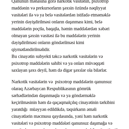
Qanunun mənasına görə narkotik vasitənin, psixotrop
maddənin və prekursorların şəxsin özündə nəqliyyat
vasitələri ilə və ya belə vasitələrdən istifadə etməməklə
yerinin dəyişdirilməsi onların daşınması kimi, belə
maddələrin poçtla, baqajla, həmin maddələrdən xəbəri
olmayan şəxsin vasitəsi ilə bu maddələrin yerinin
dəyişdirilməsi onların göndərilməsi kimi
qiymətləndirilməlidir.
Bu cinayətin subyekti təkcə narkotik vasitələrin və
psixotrop maddələrin sahibi və ya onları müvəqqəti
saxlayan şəxs deyil, həm də digər şəxslər ola bilərlər.
Narkotik vasitələrin və psixotrop maddələrin qanunsuz
olaraq Azərbaycan Respublikasının gömrük
sərhədlərindən daşınmaqla və ya göndərməklə
keçirilməsinin həm də qaçaqmalçılıq cinayətinin tərkibini
yaratdığı müəyyən edildikdə, təqsirkarın əməli
cinayətlərin məcmusu qaydasında, yəni həm narkotik
vasitələri və psixotrop maddələri qanunsuz daşımağa və