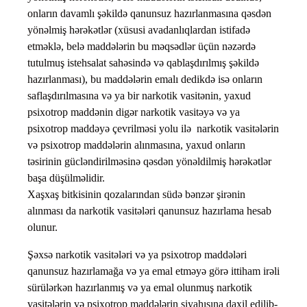
onların davamlı şəkildə qanunsuz hazırlanmasına qəsdən
yönəlmiş hərəkətlər (xüsusi avadanlıqlardan istifadə
etməklə, belə maddələrin bu məqsədlər üçün nəzərdə
tutulmuş istehsalat sahəsində və qablaşdırılmış şəkildə
hazırlanması), bu maddələrin emalı dedikdə isə onların
saflaşdırılmasına və ya bir narkotik vasitənin, yaxud
psixotrop maddənin digər narkotik vasitəyə və ya
psixotrop maddəyə çevrilməsi yolu ilə narkotik vasitələrin
və psixotrop maddələrin alınmasına, yaxud onların
təsirinin gücləndirilməsinə qəsdən yönəldilmiş hərəkətlər
başa düşülməlidir.
Xaşxaş bitkisinin qozalarından südə bənzər şirənin
alınması da narkotik vasitələri qanunsuz hazırlama hesab
olunur.
Şəxsə narkotik vasitələri və ya psixotrop maddələri
qanunsuz hazırlamağa və ya emal etməyə görə ittiham irəli
sürülərkən hazırlanmış və ya emal olunmuş narkotik
vasitələrin və psixotrop maddələrin siyahısına daxil edilib-