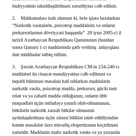
fəaliyyətinin təkmilləşdirilməsi zəruriliyinə cəlb edilsin.
2. Məhkəmələrə izah olunsun ki, belə işlərə baxılarkan
“Narkotik vasitələrin, psixotrop maddələrin və onların
prekursorlarının dövriyyəsi haqqında” 28 iyun 2005-ci il
tarixli Azərbaycan Respublikası Qanununun (bundan
sonra Qanun) 1-ci maddəsində şərh verilmiş anlayışlara
dair müddəalar tətbiq edilsin.
3. Şəxsin Azərbaycan Respublikası CM-in 234-240-cı
maddələri ilə cinayət məsuliyyətinə cəlb edilməsi və
təqsirli bilinməsi məsələsi həll edilərkən maddələrin
narkotik vasitə, psixotrop maddə, prekursor, güclü təsir
edən və ya zəhərli maddə olduğunun, onların tibb
məqsədləri üçün istifadəyə yararlı olub-olmamasını,
bitkilərin narkotik xassəli bitkilər olmasının
aydınlaşdırılması üçün xüsusi biliklər tələb edildiyindən
həmin məsələlər üzrə müvafiq ekspertizanın keçirilməsi
zəruridir. Maddənin məhz narkotik vasitə və ya yuxarıda