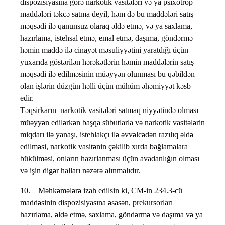
dispozisiyasına görə narkotik vasitələri və ya psixotrop
maddələri təkcə satma deyil, həm də bu maddələri satış
məqsədi ilə qanunsuz olaraq əldə etmə, və ya saxlama,
hazırlama, istehsal etmə, emal etmə, daşıma, göndərmə
həmin maddə ilə cinayət məsuliyyətini yaratdığı üçün
yuxarıda göstərilən hərəkətlərin həmin maddələrin satış
məqsədi ilə edilməsinin müəyyən olunması bu qəbildən
olan işlərin düzgün həlli üçün mühüm əhəmiyyət kəsb
edir.
Təqsirkarın narkotik vasitələri satmaq niyyətində olması
müəyyən edilərkən başqa sübutlarla və narkotik vasitələrin
miqdarı ilə yanaşı, istehlakçı ilə əvvəlcədən razılıq əldə
edilməsi, narkotik vasitənin çəkilib xırda bağlamalara
bükülməsi, onların hazırlanması üçün avadanlığın olması
və işin digər halları nəzərə alınmalıdır.
10. Məhkəmələrə izah edilsin ki, CM-in 234.3-cü
maddəsinin dispozisiyasına əsasən, prekursorları
hazırlama, əldə etmə, saxlama, göndərmə və daşıma və ya