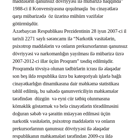
maddələrin qanunsuz dövriyyəsi ilə mübarizə haqqında”
1988-ci il Konvensiyasına qoşulmaqla bu cinayətlərə
qarşı mübarizədə öz üzərinə mühüm vəzifələr
götürmüşdür.
Azərbaycan Respublikası Prezidentinin 28 iyun 2007-ci il
tarixli 2271 saylı sərəncamı ilə “Narkotik vasitələrin,
psixotrop maddələrin və onların prekursorlarının qanunsuz
dövriyyəsi və narkomanlığın yayılması ilə mübarizə üzrə
2007-2012-ci illər üçün Proqram” təsdiq edilmişdir.
Proqramda tövsiyə olunan tədbirlərin icrası ilə əlaqədar
son beş ildə respublika üzrə bu kateqoriyalı işlərlə bağlı
cinayətkarlığın dinamikasına dair məhkəmə statistikası
təhlil edilmiş, bu sahədə qanunvericiliyin məhkəmələr
tərəfindən düzgün və eyni cür tətbiq olunmasına
köməklik göstərmək və belə cinayətlərin törədilməsini
doğuran səbəb və şəraitin müəyyən edilməsi üçün
narkotik vasitələrin, psixotrop maddələrin və onların
prekursorlarının qanunsuz dövriyyəsi ilə əlaqədar
respublikanın məhkəmələri tərəfindən 2009-cu ildə