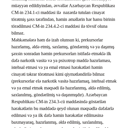
müəyyən edildiyindən, əvvəllər Azərbaycan Respublikası
CM-in 234.1-ci maddəsi ilə nəzərdə tutulan cinayət
törətmiş şəxs tərəfindən, həmin əməllərin hər hansı birinin
törədilməsi CM-in 234.4.2-ci maddəsi ilə tövsif oluna
bilməz.
Məhkəmələrə həm də izah olunsun ki, prekursorlar
hazırlamış, əldə etmiş, saxlamış, göndərmiş və ya daşımış
şəxsin sonradan həmin prekursorları istifadə etməklə ilk
dəfə narkotik vasitə və ya psixotrop maddə hazırlaması,
istehsal etməsi və ya emal etməsi hərəkətləri həmin
cinayəti təkrar törətməsi kimi qiymətləndirilə bilməz
(prekursorlar elə narkotik vasitə hazırlamaq, istehsal etmək
və ya emal etmək məqsədi ilə hazırlanmış, əldə edilmiş,
saxlanılmış, göndərilmiş və daşınmışdır). Azərbaycan
Respublikası CM-in 234.3-cü maddəsində göstərilən
hərəkətlərin bu maddədə qeyd olunan məqsədlə dəfələrlə
edilməsi və ya ilk dəfə həmin hərəkətlər edilməsinə
baxmayaraq, hazırlanmış, əldə edilmiş, saxlanılmış,