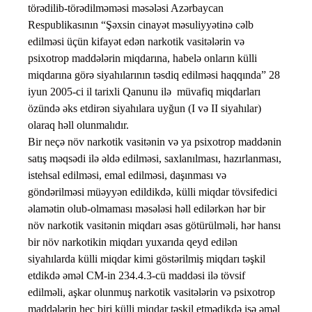
törədilib-törədilməməsi məsələsi Azərbaycan
Respublikasının “Şəxsin cinayət məsuliyyətinə cəlb
edilməsi üçün kifayət edən narkotik vasitələrin və
psixotrop maddələrin miqdarına, habelə onların külli
miqdarına görə siyahılarının təsdiq edilməsi haqqında” 28
iyun 2005-ci il tarixli Qanunu ilə müvafiq miqdarları
özündə əks etdirən siyahılara uyğun (I və II siyahılar)
olaraq həll olunmalıdır.
Bir neçə növ narkotik vasitənin və ya psixotrop maddənin
satış məqsədi ilə əldə edilməsi, saxlanılması, hazırlanması,
istehsal edilməsi, emal edilməsi, daşınması və
göndərilməsi müəyyən edildikdə, külli miqdar tövsifedici
əlamətin olub-olmaması məsələsi həll edilərkən hər bir
növ narkotik vasitənin miqdarı əsas götürülməli, hər hansı
bir növ narkotikin miqdarı yuxarıda qeyd edilən
siyahılarda külli miqdar kimi göstərilmiş miqdarı təşkil
etdikdə əməl CM-in 234.4.3-cü maddəsi ilə tövsif
edilməli, aşkar olunmuş narkotik vasitələrin və psixotrop
maddələrin heç biri külli miqdar təşkil etmədikdə isə əməl