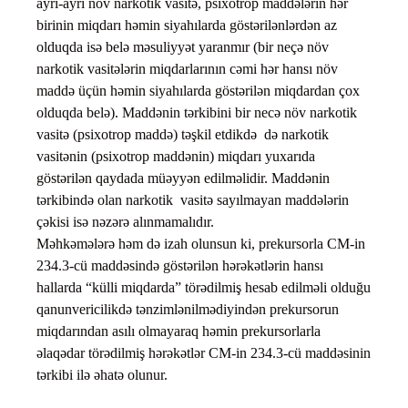
ayrı-ayrı növ narkotik vasitə, psixotrop maddələrin hər
birinin miqdarı həmin siyahılarda göstərilənlərdən az
olduqda isə belə məsuliyyət yaranmır (bir neçə növ
narkotik vasitələrin miqdarlarının cəmi hər hansı növ
maddə üçün həmin siyahılarda göstərilən miqdardan çox
olduqda belə). Maddənin tərkibini bir necə növ narkotik
vasitə (psixotrop maddə) təşkil etdikdə də narkotik
vasitənin (psixotrop maddənin) miqdarı yuxarıda
göstərilən qaydada müəyyən edilməlidir. Maddənin
tərkibində olan narkotik vasitə sayılmayan maddələrin
çəkisi isə nəzərə alınmamalıdır.
Məhkəmələrə həm də izah olunsun ki, prekursorla CM-in
234.3-cü maddəsində göstərilən hərəkətlərin hansı
hallarda “külli miqdarda” törədilmiş hesab edilməli olduğu
qanunvericilikdə tənzimlənilmədiyindən prekursorun
miqdarından asılı olmayaraq həmin prekursorlarla
əlaqədar törədilmiş hərəkətlər CM-in 234.3-cü maddəsinin
tərkibi ilə əhatə olunur.