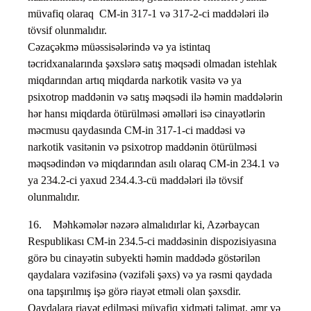
müvafiq olaraq CM-in 317-1 və 317-2-ci maddələri ilə
tövsif olunmalıdır.
Cəzaçəkmə müəssisələrində və ya istintaq
təcridxanalarında şəxslərə satış məqsədi olmadan istehlak
miqdarından artıq miqdarda narkotik vasitə və ya
psixotrop maddənin və satış məqsədi ilə həmin maddələrin
hər hansı miqdarda ötürülməsi əməlləri isə cinayətlərin
məcmusu qaydasında CM-in 317-1-ci maddəsi və
narkotik vasitənin və psixotrop maddənin ötürülməsi
məqsədindən və miqdarından asılı olaraq CM-in 234.1 və
ya 234.2-ci yaxud 234.4.3-cü maddələri ilə tövsif
olunmalıdır.
16. Məhkəmələr nəzərə almalıdırlar ki, Azərbaycan
Respublikası CM-in 234.5-ci maddəsinin dispozisiyasına
görə bu cinayətin subyekti həmin maddədə göstərilən
qaydalara vəzifəsinə (vəzifəli şəxs) və ya rəsmi qaydada
ona tapşırılmış işə görə riayət etməli olan şəxsdir.
Qaydalara riayət edilməsi müvafiq xidməti təlimat, əmr və