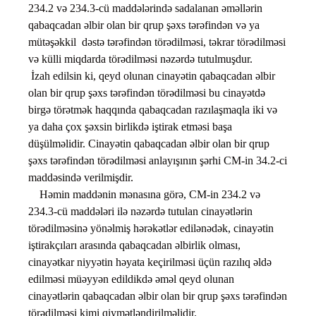
234.2 və 234.3-cü maddələrində sadalanan əməllərin
qabaqcadan əlbir olan bir qrup şəxs tərəfindən və ya
mütəşəkkil dəstə tərəfindən törədilməsi, təkrar törədilməsi
və külli miqdarda törədilməsi nəzərdə tutulmuşdur.
İzah edilsin ki, qeyd olunan cinayətin qabaqcadan əlbir
olan bir qrup şəxs tərəfindən törədilməsi bu cinayətdə
birgə törətmək haqqında qabaqcadan razılaşmaqla iki və
ya daha çox şəxsin birlikdə iştirak etməsi başa
düşülməlidir. Cinayətin qabaqcadan əlbir olan bir qrup
şəxs tərəfindən törədilməsi anlayışının şərhi CM-in 34.2-ci
maddəsində verilmişdir.
Həmin maddənin mənasına görə, CM-in 234.2 və
234.3-cü maddələri ilə nəzərdə tutulan cinayətlərin
törədilməsinə yönəlmiş hərəkətlər edilənədək, cinayətin
iştirakçıları arasında qabaqcadan əlbirlik olması,
cinayətkar niyyətin həyata keçirilməsi üçün razılıq əldə
edilməsi müəyyən edildikdə əməl qeyd olunan
cinayətlərin qabaqcadan əlbir olan bir qrup şəxs tərəfindən
törədilməsi kimi qiymətləndirilməlidir.