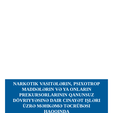
Протесты
Фотографии
Журналы, Таблицы
Уставы
Планы
Протоколы
Правила
Решения
Рапорты
Заключения
Жалобы
NARKOTIK VASITƏLƏRIN, PSIXOTROP
Инструкции
MADDƏLƏRIN VƏ YA ONLARIN
PREKURSORLARININ QANUNSUZ
Представление
DÖVRIYYƏSINƏ DAIR CINAYƏT IŞLƏRI
Ходатайства
ÜZRƏ MƏHKƏMƏ TƏCRÜBƏSI
HAQQINDA