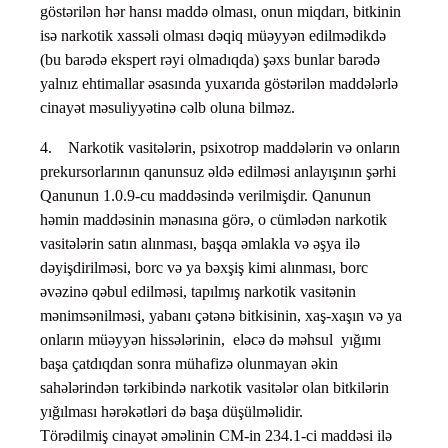
göstərilən hər hansı maddə olması, onun miqdarı, bitkinin
isə narkotik xassəli olması dəqiq müəyyən edilmədikdə
(bu barədə ekspert rəyi olmadıqda) şəxs bunlar barədə
yalnız ehtimallar əsasında yuxarıda göstərilən maddələrlə
cinayət məsuliyyətinə cəlb oluna bilməz.
4. Narkotik vasitələrin, psixotrop maddələrin və onların
prekursorlarının qanunsuz əldə edilməsi anlayışının şərhi
Qanunun 1.0.9-cu maddəsində verilmişdir. Qanunun
həmin maddəsinin mənasına görə, o cümlədən narkotik
vasitələrin satın alınması, başqa əmlakla və əşya ilə
dəyişdirilməsi, borc və ya bəxşiş kimi alınması, borc
əvəzinə qəbul edilməsi, tapılmış narkotik vasitənin
mənimsənilməsi, yabanı çətənə bitkisinin, xaş-xaşın və ya
onların müəyyən hissələrinin, eləcə də məhsul yığımı
başa çatdıqdan sonra mühafizə olunmayan əkin
sahələrindən tərkibində narkotik vasitələr olan bitkilərin
yığılması hərəkətləri də başa düşülməlidir.
Törədilmiş cinayət əməlinin CM-in 234.1-ci maddəsi ilə