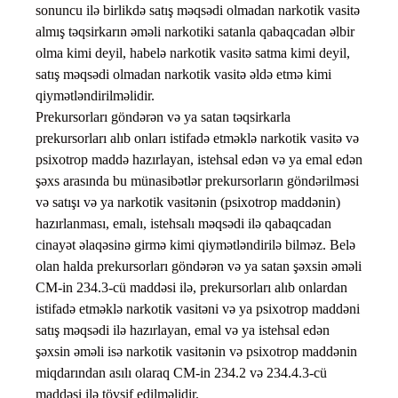
sonuncu ilə birlikdə satış məqsədi olmadan narkotik vasitə
almış təqsirkarın əməli narkotiki satanla qabaqcadan əlbir
olma kimi deyil, habelə narkotik vasitə satma kimi deyil,
satış məqsədi olmadan narkotik vasitə əldə etmə kimi
qiymətləndirilməlidir.
Prekursorları göndərən və ya satan təqsirkarla
prekursorları alıb onları istifadə etməklə narkotik vasitə və
psixotrop maddə hazırlayan, istehsal edən və ya emal edən
şəxs arasında bu münasibətlər prekursorların göndərilməsi
və satışı və ya narkotik vasitənin (psixotrop maddənin)
hazırlanması, emalı, istehsalı məqsədi ilə qabaqcadan
cinayət əlaqəsinə girmə kimi qiymətləndirilə bilməz. Belə
olan halda prekursorları göndərən və ya satan şəxsin əməli
CM-in 234.3-cü maddəsi ilə, prekursorları alıb onlardan
istifadə etməklə narkotik vasitəni və ya psixotrop maddəni
satış məqsədi ilə hazırlayan, emal və ya istehsal edən
şəxsin əməli isə narkotik vasitənin və psixotrop maddənin
miqdarından asılı olaraq CM-in 234.2 və 234.4.3-cü
maddəsi ilə tövsif edilməlidir.