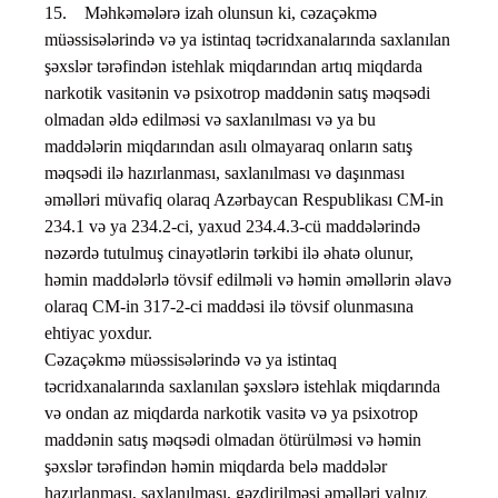
15. Məhkəmələrə izah olunsun ki, cəzaçəkmə
müəssisələrində və ya istintaq təcridxanalarında saxlanılan
şəxslər tərəfindən istehlak miqdarından artıq miqdarda
narkotik vasitənin və psixotrop maddənin satış məqsədi
olmadan əldə edilməsi və saxlanılması və ya bu
maddələrin miqdarından asılı olmayaraq onların satış
məqsədi ilə hazırlanması, saxlanılması və daşınması
əməlləri müvafiq olaraq Azərbaycan Respublikası CM-in
234.1 və ya 234.2-ci, yaxud 234.4.3-cü maddələrində
nəzərdə tutulmuş cinayətlərin tərkibi ilə əhatə olunur,
həmin maddələrlə tövsif edilməli və həmin əməllərin əlavə
olaraq CM-in 317-2-ci maddəsi ilə tövsif olunmasına
ehtiyac yoxdur.
Cəzaçəkmə müəssisələrində və ya istintaq
təcridxanalarında saxlanılan şəxslərə istehlak miqdarında
və ondan az miqdarda narkotik vasitə və ya psixotrop
maddənin satış məqsədi olmadan ötürülməsi və həmin
şəxslər tərəfindən həmin miqdarda belə maddələr
hazırlanması, saxlanılması, gəzdirilməsi əməlləri yalnız