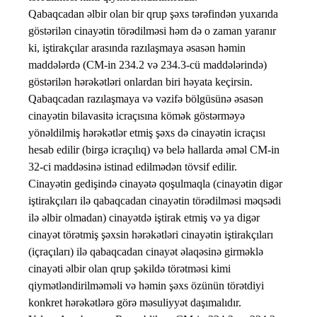
Qabaqcadan əlbir olan bir qrup şəxs tərəfindən yuxarıda
göstərilən cinayətin törədilməsi həm də o zaman yaranır
ki, iştirakçılar arasında razılaşmaya əsasən həmin
maddələrdə (CM-in 234.2 və 234.3-cü maddələrində)
göstərilən hərəkətləri onlardan biri həyata keçirsin.
Qabaqcadan razılaşmaya və vəzifə bölgüsünə əsasən
cinayətin bilavasitə icraçısına kömək göstərməyə
yönəldilmiş hərəkətlər etmiş şəxs də cinayətin icraçısı
hesab edilir (birgə icraçılıq) və belə hallarda əməl CM-in
32-ci maddəsinə istinad edilmədən tövsif edilir.
Cinayətin gedişində cinayətə qoşulmaqla (cinayətin digər
iştirakçıları ilə qabaqcadan cinayətin törədilməsi məqsədi
ilə əlbir olmadan) cinayətdə iştirak etmiş və ya digər
cinayət törətmiş şəxsin hərəkətləri cinayətin iştirakçıları
(içraçıları) ilə qabaqcadan cinayət əlaqəsinə girməklə
cinayəti əlbir olan qrup şəkildə törətməsi kimi
qiymətləndirilməməli və həmin şəxs özünün törətdiyi
konkret hərəkətlərə görə məsuliyyət daşımalıdır.