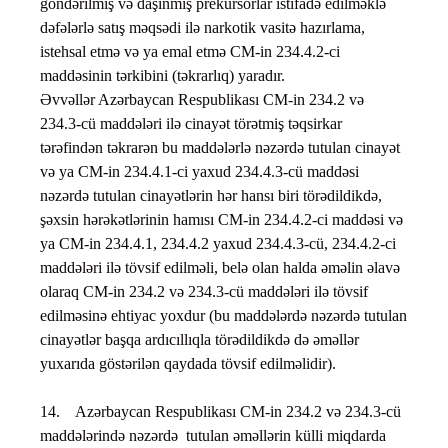
göndərilmiş və daşınmış prekursorlar istifadə edilməklə
dəfələrlə satış məqsədi ilə narkotik vasitə hazırlama,
istehsal etmə və ya emal etmə CM-in 234.4.2-ci
maddəsinin tərkibini (təkrarlıq) yaradır.
Əvvəllər Azərbaycan Respublikası CM-in 234.2 və
234.3-cü maddələri ilə cinayət törətmiş təqsirkar
tərəfindən təkrarən bu maddələrlə nəzərdə tutulan cinayət
və ya CM-in 234.4.1-ci yaxud 234.4.3-cü maddəsi
nəzərdə tutulan cinayətlərin hər hansı biri törədildikdə,
şəxsin hərəkətlərinin hamısı CM-in 234.4.2-ci maddəsi və
ya CM-in 234.4.1, 234.4.2 yaxud 234.4.3-cü, 234.4.2-ci
maddələri ilə tövsif edilməli, belə olan halda əməlin əlavə
olaraq CM-in 234.2 və 234.3-cü maddələri ilə tövsif
edilməsinə ehtiyac yoxdur (bu maddələrdə nəzərdə tutulan
cinayətlər başqa ardıcıllıqla törədildikdə də əməllər
yuxarıda göstərilən qaydada tövsif edilməlidir).
14. Azərbaycan Respublikası CM-in 234.2 və 234.3-cü
maddələrində nəzərdə tutulan əməllərin külli miqdarda