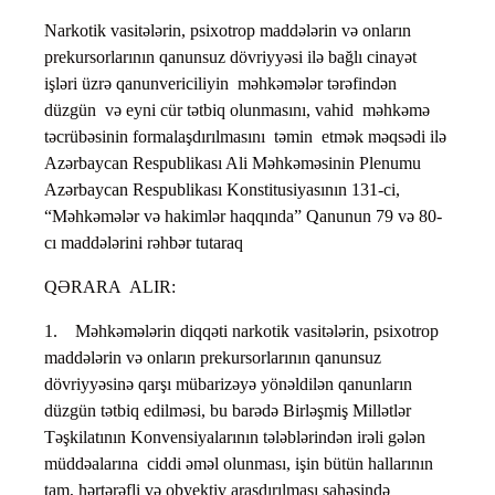
Narkotik vasitələrin, psixotrop maddələrin və onların
prekursorlarının qanunsuz dövriyyəsi ilə bağlı cinayət
işləri üzrə qanunvericiliyin məhkəmələr tərəfindən
düzgün və eyni cür tətbiq olunmasını, vahid məhkəmə
təcrübəsinin formalaşdırılmasını təmin etmək məqsədi ilə
Azərbaycan Respublikası Ali Məhkəməsinin Plenumu
Azərbaycan Respublikası Konstitusiyasının 131-ci,
“Məhkəmələr və hakimlər haqqında” Qanunun 79 və 80-
cı maddələrini rəhbər tutaraq
QƏRARA ALIR:
1. Məhkəmələrin diqqəti narkotik vasitələrin, psixotrop
maddələrin və onların prekursorlarının qanunsuz
dövriyyəsinə qarşı mübarizəyə yönəldilən qanunların
düzgün tətbiq edilməsi, bu barədə Birləşmiş Millətlər
Təşkilatının Konvensiyalarının tələblərindən irəli gələn
müddəalarına ciddi əməl olunması, işin bütün hallarının
tam, hərtərəfli və obyektiv araşdırılması sahəsində