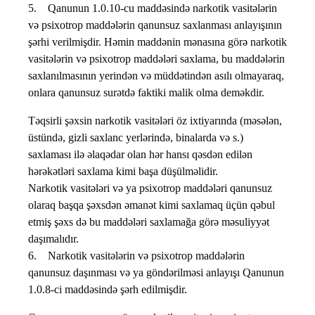
5. Qanunun 1.0.10-cu maddəsində narkotik vasitələrin
və psixotrop maddələrin qanunsuz saxlanması anlayışının
şərhi verilmişdir. Həmin maddənin mənasına görə narkotik
vasitələrin və psixotrop maddələri saxlama, bu maddələrin
saxlanılmasının yerindən və müddətindən asılı olmayaraq,
onlara qanunsuz surətdə faktiki malik olma deməkdir.
Təqsirli şəxsin narkotik vasitələri öz ixtiyarında (məsələn,
üstündə, gizli saxlanc yerlərində, binalarda və s.)
saxlaması ilə əlaqədar olan hər hansı qəsdən edilən
hərəkətləri saxlama kimi başa düşülməlidir.
Narkotik vasitələri və ya psixotrop maddələri qanunsuz
olaraq başqa şəxsdən əmanət kimi saxlamaq üçün qəbul
etmiş şəxs də bu maddələri saxlamağa görə məsuliyyət
daşımalıdır.
6. Narkotik vasitələrin və psixotrop maddələrin
qanunsuz daşınması və ya göndərilməsi anlayışı Qanunun
1.0.8-ci maddəsində şərh edilmişdir.