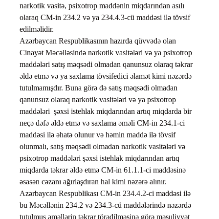
narkotik vasitə, psixotrop maddənin miqdarından asılı
olaraq CM-in 234.2 və ya 234.4.3-cü maddəsi ilə tövsif
edilməlidir.
Azərbaycan Respublikasının hazırda qüvvədə olan
Cinayət Məcəlləsində narkotik vasitələri və ya psixotrop
maddələri satış məqsədi olmadan qanunsuz olaraq təkrar
əldə etmə və ya saxlama tövsifedici əlamət kimi nəzərdə
tutulmamışdır. Buna görə də satış məqsədi olmadan
qanunsuz olaraq narkotik vasitələri və ya psixotrop
maddələri şəxsi istehlak miqdarından artıq miqdarda bir
neçə dəfə əldə etmə və saxlama əməli CM-in 234.1-ci
maddəsi ilə əhatə olunur və həmin maddə ilə tövsif
olunmalı, satış məqsədi olmadan narkotik vasitələri və
psixotrop maddələri şəxsi istehlak miqdarından artıq
miqdarda təkrar əldə etmə CM-in 61.1.1-ci maddəsinə
əsasən cəzanı ağırlaşdıran hal kimi nəzərə alınır.
Azərbaycan Respublikası CM-in 234.4.2-ci maddəsi ilə
bu Məcəllənin 234.2 və 234.3-cü maddələrində nəzərdə
tutulmuş əməllərin təkrar törədilməsinə görə məsuliyyət