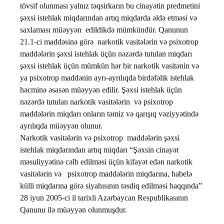
tövsif olunması yalnız təqsirkarın bu cinayətin predmetini
şəxsi istehlak miqdarından artıq miqdarda əldə etməsi və
saxlaması müəyyən edildikdə mümkündür. Qanunun
21.1-ci maddəsinə görə narkotik vasitələrin və psixotrop
maddələrin şəxsi istehlak üçün nəzərdə tutulan miqdarı
şəxsi istehlak üçün mümkün hər bir narkotik vasitənin və
ya psixotrop maddənin ayrı-ayrılıqda birdəfəlik istehlak
həcminə əsasən müəyyən edilir. Şəxsi istehlak üçün
nəzərdə tutulan narkotik vasitələrin və psixotrop
maddələrin miqdarı onların təmiz və qarışıq vəziyyətində
ayrılıqda müəyyən olunur.
Narkotik vasitələrin və psixotrop maddələrin şəxsi
istehlak miqdarından artıq miqdarı “Şəxsin cinayət
məsuliyyətinə cəlb edilməsi üçün kifayət edən narkotik
vasitələrin və psixotrop maddələrin miqdarına, habelə
külli miqdarına görə siyahısının təsdiq edilməsi haqqında”
28 iyun 2005-ci il tarixli Azərbaycan Respublikasının
Qanunu ilə müəyyən olunmuşdur.