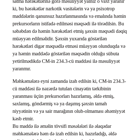
satma hərəkətlərinə görə məsuliyyət yalnız o vaxt yaranır
ki, bu hərəkətlər narkotik vasitələrin və ya psixotrop
maddələrin qanunsuz hazırlanmasında və emalında həmin
prekursorların istifadə edilməsi məqsədi ilə törədilsin. Bu
səbəbdən də həmin hərəkətləri etmiş şəxsin məqsədi dəqiq
müəyyən edilməlidir. Şəxsin yuxarıda göstərilən
hərəkətləri digər məqsədlə etməsi müəyyən olunduqda və
ya həmin maddədə göstərilən məqsədin olduğu sübuta
yetirilmədikdə CM-in 234.3-cü maddəsi ilə məsuliyyət
yaranmır.
Məhkəmələrə eyni zamanda izah edilsin ki, CM-in 234.3-
cü maddəsi ilə nəzərdə tutulan cinayətin tərkibinin
yaranması üçün prekursorları hazırlamış, əldə etmiş,
saxlamış, göndərmiş və ya daşımış şəxsin tamah
niyyətinin və ya sair marağının olub-olmaması əhəmiyyət
kəsb etmir.
Bu maddə ilə əməlin tövsifi məsələləri ilə əlaqədar
məhkəmələrə həm də izah edilsin ki, hazırladığı, əldə