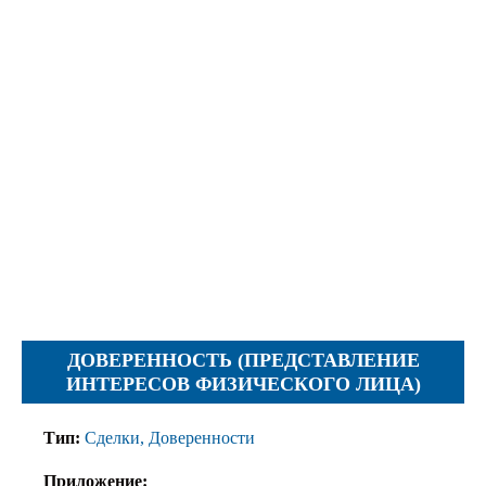
Протесты
Фотографии
Журналы, Таблицы
Уставы
Планы
Протоколы
Правила
Решения
Рапорты
Заключения
Жалобы
ДОВЕРЕННОСТЬ (ПРЕДСТАВЛЕНИЕ
Инструкции
ИНТЕРЕСОВ ФИЗИЧЕСКОГО ЛИЦА)
Представление
Тип:
Сделки, Доверенности
Ходатайства
Приложение: