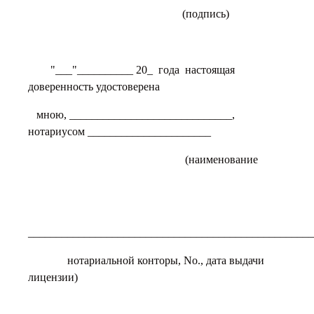
(подпись)
"___"__________ 20_ года настоящая
доверенность удостоверена
мною, _____________________________,
нотариусом ______________________
(наименование
___________________________________________________
нотариальной конторы, Nо., дата выдачи
лицензии)