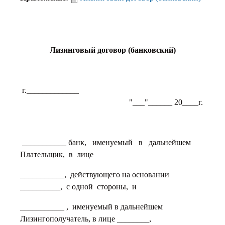
Лизинговый договор (банковский)
г._____________
"___"______ 20____г.
___________ банк, именуемый в дальнейшем
Плательщик, в лице
___________, действующего на основании
__________, с одной стороны, и
___________ , именуемый в дальнейшем
Лизингополучатель, в лице ________,