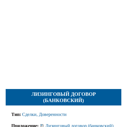
Протесты
Фотографии
Журналы, Таблицы
Уставы
Планы
Протоколы
Правила
Решения
Рапорты
Заключения
Жалобы
ЛИЗИНГОВЫЙ ДОГОВОР
Инструкции
(БАНКОВСКИЙ)
Представление
Тип:
Сделки, Доверенности
Ходатайства
Приложение:
Лизинговый договор (банковский)