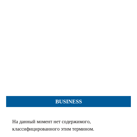
Протесты
Фотографии
Журналы, Таблицы
Уставы
Планы
Протоколы
Правила
Решения
Рапорты
Заключения
Жалобы
BUSINESS
Инструкции
Представление
На данный момент нет содержимого,
Ходатайства
классифицированного этим термином.