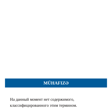
Протесты
Фотографии
Журналы, Таблицы
Уставы
Планы
Протоколы
Правила
Решения
Рапорты
Заключения
Жалобы
MÜHAFIZƏ
Инструкции
Представление
На данный момент нет содержимого,
Ходатайства
классифицированного этим термином.