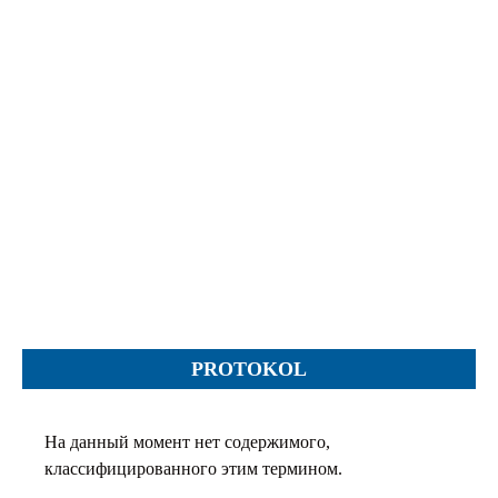
Протесты
Фотографии
Журналы, Таблицы
Уставы
Планы
Протоколы
Правила
Решения
Рапорты
Заключения
Жалобы
PROTOKOL
Инструкции
Представление
На данный момент нет содержимого,
Ходатайства
классифицированного этим термином.