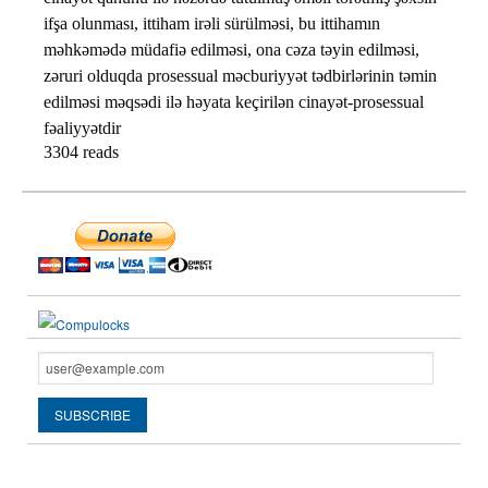
ifşa olunması, ittiham irəli sürülməsi, bu ittihamın
məhkəmədə müdafiə edilməsi, ona cəza təyin edilməsi,
zəruri olduqda prosessual məcburiyyət tədbirlərinin təmin
edilməsi məqsədi ilə həyata keçirilən cinayət-prosessual
fəaliyyətdir
3304 reads