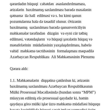
qərardadın hüquqi cəhətdən əsaslandırılmaması,
ərizələrin baxılmamış saxlanılması barədə məsələnin
qətnamə ilə həll edilməsi və s. bu kimi qanun
pozuntularına hələ də təsadüf olunur. Ərizənin
baxılmamış saxlanılması barədə qanunvericiliyin
məhkəmələr tərəfindən düzgün və eyni cür tətbiq
edilməsi, vətəndaşların və hüquqi şəxslərin hüquq və
mənafelərinin müdafiəsinin yaxşılaşdırılması, habelə
vahid məhkəmə təcrübəsinin formalaşması məqsədilə
Azərbaycan Respublikası Ali Məhkəməsinin Plenumu
Qərara aldı:
1.1. Məhkəmələrin diqqətinə çatdırılsın ki, ərizənin
baxılmamış saxlanılması Azərbaycan Respublikasının
Mülki Prosessual Məcəlləsində (bundan sonra “MPM”)
müəyyən edilmiş elə prosessual qaydadır ki, həmin
qaydaya görə mülki işlər üzrə məhkəmə müdafiəsi hüququ
həyata keçirildikdə hüquqi şərait imkan vermədiyi üçün