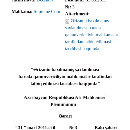
№:
3
Məhkəmə:
Supreme Court
Attachment:
Ərizənin baxılmamış
saxlanılması barədə
qanunvericiliyin məhkəmələr
tərəfindən tətbiq edilməsi
təcrübəsi haqqında
“Ərizənin baxılmamış saxlanılması
barədə qanunvericiliyin məhkəmələr tərəfindən
tətbiq edilməsi təcrübəsi haqqında”
Azərbaycan Respublikası Ali Məhkəməsi
Plenumunun
Qərarı
“ 31 ” mart 2011-ci il № 3 Bakı şəhəri