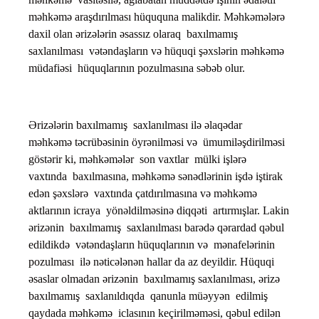
məhkəmə araşdırılması hüququna malikdir. Məhkəmələrə
daxil olan ərizələrin əsassız olaraq baxılmamış
saxlanılması vətəndaşların və hüquqi şəxslərin məhkəmə
müdafiəsi hüquqlarının pozulmasına səbəb olur.
Ərizələrin baxılmamış saxlanılması ilə əlaqədar
məhkəmə təcrübəsinin öyrənilməsi və ümumiləşdirilməsi
göstərir ki, məhkəmələr son vaxtlar mülki işlərə
vaxtında baxılmasına, məhkəmə sənədlərinin işdə iştirak
edən şəxslərə vaxtında çatdırılmasına və məhkəmə
aktlarının icraya yönəldilməsinə diqqəti artırmışlar. Lakin
ərizənin baxılmamış saxlanılması barədə qərardad qəbul
edildikdə vətəndaşların hüquqlarının və mənafelərinin
pozulması ilə nəticələnən hallar da az deyildir. Hüquqi
əsaslar olmadan ərizənin baxılmamış saxlanılması, ərizə
baxılmamış saxlanıldıqda qanunla müəyyən edilmiş
qaydada məhkəmə iclasının keçirilməməsi, qəbul edilən