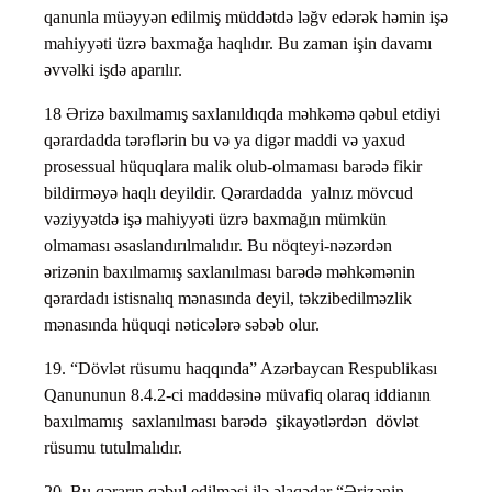
qanunla müəyyən edilmiş müddətdə ləğv edərək həmin işə
mahiyyəti üzrə baxmağa haqlıdır. Bu zaman işin davamı
əvvəlki işdə aparılır.
18 Ərizə baxılmamış saxlanıldıqda məhkəmə qəbul etdiyi
qərardadda tərəflərin bu və ya digər maddi və yaxud
prosessual hüquqlara malik olub-olmaması barədə fikir
bildirməyə haqlı deyildir. Qərardadda yalnız mövcud
vəziyyətdə işə mahiyyəti üzrə baxmağın mümkün
olmaması əsaslandırılmalıdır. Bu nöqteyi-nəzərdən
ərizənin baxılmamış saxlanılması barədə məhkəmənin
qərardadı istisnalıq mənasında deyil, təkzibedilməzlik
mənasında hüquqi nəticələrə səbəb olur.
19. “Dövlət rüsumu haqqında” Azərbaycan Respublikası
Qanununun 8.4.2-ci maddəsinə müvafiq olaraq iddianın
baxılmamış saxlanılması barədə şikayətlərdən dövlət
rüsumu tutulmalıdır.
20. Bu qərarın qəbul edilməsi ilə əlaqədar “Ərizənin