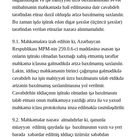
mübahisənin məhkəmədə həll edilməsinə dair cavabdeh
tərəfindən etiraz daxil olduqda ərizə baxılmamış saxlanılır.
Bu zaman işdə iştirak edən digər şəxslər (üçüncü şəxslər)
tərəfindən verilən etirazlar nəzərə alınmamalıdır.
9.1. Məhkəmələrə izah edilsin ki, Azərbaycan
Respublikası MPM-nin 259.0.6-ci maddəsinə əsasən işə
onların iştirakı olmadan baxmağı xahiş etməmiş tərəflər
məhkəmə iclasına gəlmədikdə ərizə baxılmamış saxlanılır.
Lakin, iddiaçı məhkəmənin birinci çağırışına gəlmədikdə
cavabdeh isə işin mahiyyəti üzrə baxılmasını tələb etdikdə
ərizənin baxılmamış saxlanılmasına yol verilmir.
Cavabdehin iddiaçının iştirakı olmadan işə baxılmasını
tələb etməsi onun məhkəməyə yazdığı ərizə ilə və yaxud
məhkəmə iclası protokoluna imza edilməklə rəsmiləşdirilir.
9.2. Məhkəmələr nəzərə almalıdırlar ki, qanunla
müəyyən edilmiş qaydada işə baxılmasının vaxtı və yeri
barədə xəbərdar edilmiş iddiaçı üzürsüz səbəbdən