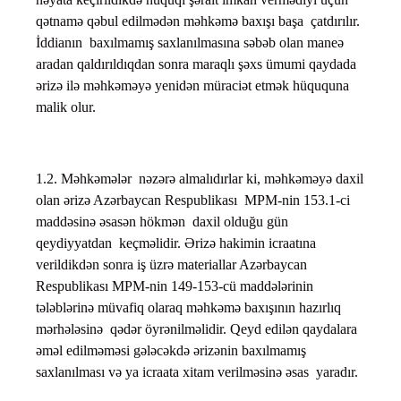
qətnamə qəbul edilmədən məhkəmə baxışı başa çatdırılır.
İddianın baxılmamış saxlanılmasına səbəb olan maneə
aradan qaldırıldıqdan sonra maraqlı şəxs ümumi qaydada
ərizə ilə məhkəməyə yenidən müraciət etmək hüququna
malik olur.
1.2. Məhkəmələr nəzərə almalıdırlar ki, məhkəməyə daxil
olan ərizə Azərbaycan Respublikası MPM-nin 153.1-ci
maddəsinə əsasən hökmən daxil olduğu gün
qeydiyyatdan keçməlidir. Ərizə hakimin icraatına
verildikdən sonra iş üzrə materiallar Azərbaycan
Respublikası MPM-nin 149-153-cü maddələrinin
tələblərinə müvafiq olaraq məhkəmə baxışının hazırlıq
mərhələsinə qədər öyrənilməlidir. Qeyd edilən qaydalara
əməl edilməməsi gələcəkdə ərizənin baxılmamış
saxlanılması və ya icraata xitam verilməsinə əsas yaradır.