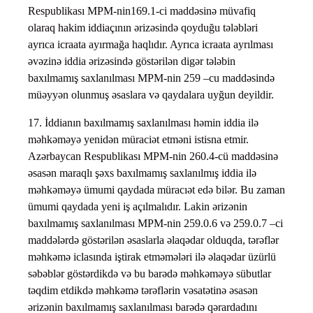
Respublikası MPM-nin169.1-ci maddəsinə müvafiq
olaraq hakim iddiaçının ərizəsində qoyduğu tələbləri
ayrıca icraata ayırmağa haqlıdır. Ayrıca icraata ayrılması
əvəzinə iddia ərizəsində göstərilən digər tələbin
baxılmamış saxlanılması MPM-nin 259 –cu maddəsində
müəyyən olunmuş əsaslara və qaydalara uyğun deyildir.
17. İddianın baxılmamış saxlanılması həmin iddia ilə
məhkəməyə yenidən müraciət etməni istisna etmir.
Azərbaycan Respublikası MPM-nin 260.4-cü maddəsinə
əsasən maraqlı şəxs baxılmamış saxlanılmış iddia ilə
məhkəməyə ümumi qaydada müracıət edə bilər. Bu zaman
ümumi qaydada yeni iş açılmalıdır. Lakin ərizənin
baxılmamış saxlanılması MPM-nin 259.0.6 və 259.0.7 –ci
maddələrdə göstərilən əsaslarla əlaqədar olduqda, tərəflər
məhkəmə iclasında iştirak etməmələri ilə əlaqədar üzürlü
səbəblər göstərdikdə və bu barədə məhkəməyə sübutlar
təqdim etdikdə məhkəmə tərəflərin vəsatətinə əsasən
ərizənin baxılmamış saxlanılması barədə qərardadını