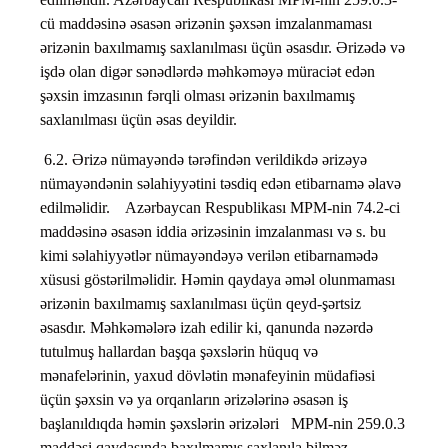
cü maddəsinə əsasən ərizənin şəxsən imzalanmaması
ərizənin baxılmamış saxlanılması üçün əsasdır. Ərizədə və
işdə olan digər sənədlərdə məhkəməyə müraciət edən
şəxsin imzasının fərqli olması ərizənin baxılmamış
saxlanılması üçün əsas deyildir.
6.2. Ərizə nümayəndə tərəfindən verildikdə ərizəyə
nümayəndənin səlahiyyətini təsdiq edən etibarnamə əlavə
edilməlidir. Azərbaycan Respublikası MPM-nin 74.2-ci
maddəsinə əsasən iddia ərizəsinin imzalanması və s. bu
kimi səlahiyyətlər nümayəndəyə verilən etibarnamədə
xüsusi göstərilməlidir. Həmin qaydaya əməl olunmaması
ərizənin baxılmamış saxlanılması üçün qeyd-şərtsiz
əsasdır. Məhkəmələrə izah edilir ki, qanunda nəzərdə
tutulmuş hallardan başqa şəxslərin hüquq və
mənafelərinin, yaxud dövlətin mənafeyinin müdafiəsi
üçün şəxsin və ya orqanların ərizələrinə əsasən iş
başlanıldıqda həmin şəxslərin ərizələri MPM-nin 259.0.3
maddəsi qaydasında baxılmamış saxlanıla bilməz .