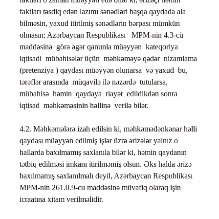
faktları təsdiq edən lazımı sənədləri başqa qaydada ala
bilməsin, yaxud itirilmiş sənədlərin bərpası mümkün
olmasın; Azərbaycan Respublikası MPM-nin 4.3-cü
maddəsinə görə əgər qanunla müəyyən kateqoriya
iqtisadi mübahisələr üçün məhkəməyə qədər nizamlama
(pretenziya ) qaydası müəyyən olunarsa və yaxud bu,
tərəflər arasında müqavilə ilə nəzərdə tutularsa,
mübahisə həmin qaydaya riayət edildikdən sonra
iqtisad məhkəməsinin həllinə verilə bilər.
4.2. Məhkəmələrə izah edilsin ki, məhkəmədənkənar həlli
qaydası müəyyən edilmiş işlər üzrə ərizələr yalnız o
hallarda baxılmamış saxlanıla bilər ki, həmin qaydanın
tətbiq edilməsi imkanı itirilməmiş olsun. Əks halda ərizə
baxılmamış saxlanılmalı deyil, Azərbaycan Respublikası
MPM-nin 261.0.9-cu maddəsinə müvafiq olaraq işin
icraatına xitam verilməlidir.