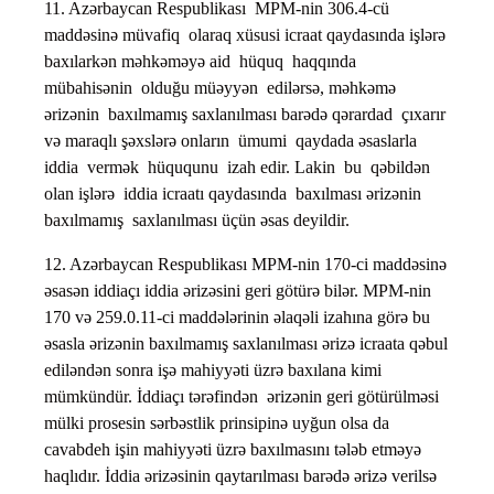
11. Azərbaycan Respublikası MPM-nin 306.4-cü
maddəsinə müvafiq olaraq xüsusi icraat qaydasında işlərə
baxılarkən məhkəməyə aid hüquq haqqında
mübahisənin olduğu müəyyən edilərsə, məhkəmə
ərizənin baxılmamış saxlanılması barədə qərardad çıxarır
və maraqlı şəxslərə onların ümumi qaydada əsaslarla
iddia vermək hüququnu izah edir. Lakin bu qəbildən
olan işlərə iddia icraatı qaydasında baxılması ərizənin
baxılmamış saxlanılması üçün əsas deyildir.
12. Azərbaycan Respublikası MPM-nin 170-ci maddəsinə
əsasən iddiaçı iddia ərizəsini geri götürə bilər. MPM-nin
170 və 259.0.11-ci maddələrinin əlaqəli izahına görə bu
əsasla ərizənin baxılmamış saxlanılması ərizə icraata qəbul
ediləndən sonra işə mahiyyəti üzrə baxılana kimi
mümkündür. İddiaçı tərəfindən ərizənin geri götürülməsi
mülki prosesin sərbəstlik prinsipinə uyğun olsa da
cavabdeh işin mahiyyəti üzrə baxılmasını tələb etməyə
haqlıdır. İddia ərizəsinin qaytarılması barədə ərizə verilsə