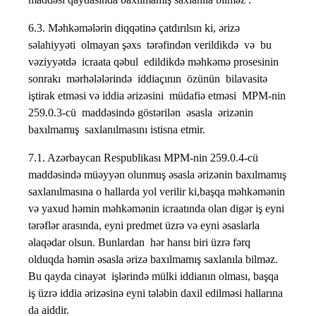
6.3. Məhkəmələrin diqqətinə çatdırılsın ki, ərizə
səlahiyyəti olmayan şəxs tərəfindən verildikdə və bu
vəziyyətdə icraata qəbul edildikdə məhkəmə prosesinin
sonrakı mərhələlərində iddiaçının özünün bilavasitə
iştirak etməsi və iddia ərizəsini müdafiə etməsi MPM-nin
259.0.3-cü maddəsində göstərilən əsasla ərizənin
baxılmamış saxlanılmasını istisna etmir.
7.1. Azərbaycan Respublikası MPM-nin 259.0.4-cü
maddəsində müəyyən olunmuş əsasla ərizənin baxılmamış
saxlanılmasına o hallarda yol verilir ki,başqa məhkəmənin
və yaxud həmin məhkəmənin icraatında olan digər iş eyni
tərəflər arasında, eyni predmet üzrə və eyni əsaslarla
əlaqədar olsun. Bunlardan hər hansı biri üzrə fərq
olduqda həmin əsasla ərizə baxılmamış saxlanıla bilməz.
Bu qayda cinayət işlərində mülki iddianın olması, başqa
iş üzrə iddia ərizəsinə eyni tələbin daxil edilməsi hallarına
da aiddir.