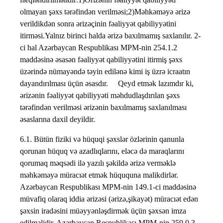
olmayan şəxs tərəfindən verilməsi;2)Məhkəməyə ərizə
verildikdən sonra ərizəçinin fəaliyyət qabiliyyətini
itirməsi.Yalnız birinci halda ərizə baxılmamış saxlanılır. 2-
ci hal Azərbaycan Respublikası MPM-nin 254.1.2
maddəsinə əsasən fəaliyyət qabiliyyətini itirmiş şəxs
üzərində nümayəndə təyin edilənə kimi iş üzrə icraatın
dayandırılması üçün əsasdır. Qeyd etmək lazımdır ki,
ərizənin fəaliyyət qabiliyyəti məhdudlaşdırılan şəxs
tərəfindən verilməsi ərizənin baxılmamış saxlanılması
əsaslarına daxil deyildir.
6.1. Bütün fiziki və hüquqi şəxslər özlərinin qanunla
qorunan hüquq və azadlıqlarını, eləcə də maraqlarını
qorumaq məqsədi ilə yazılı şəkildə ərizə verməklə
məhkəməyə müracıət etmək hüququna malikdirlər.
Azərbaycan Respublikası MPM-nin 149.1-ci maddəsinə
müvafiq olaraq iddia ərizəsi (ərizə,şikayət) müracıət edən
şəxsin iradəsini müəyyənləşdirmək üçün şəxsən imza
edilməlidir. Azərbaycan Respublikası MPM-nin 259.0.3-