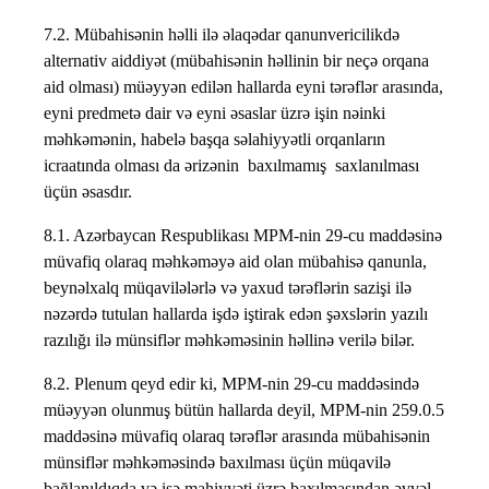
7.2. Mübahisənin həlli ilə əlaqədar qanunvericilikdə
alternativ aiddiyət (mübahisənin həllinin bir neçə orqana
aid olması) müəyyən edilən hallarda eyni tərəflər arasında,
eyni predmetə dair və eyni əsaslar üzrə işin nəinki
məhkəmənin, habelə başqa səlahiyyətli orqanların
icraatında olması da ərizənin baxılmamış saxlanılması
üçün əsasdır.
8.1. Azərbaycan Respublikası MPM-nin 29-cu maddəsinə
müvafiq olaraq məhkəməyə aid olan mübahisə qanunla,
beynəlxalq müqavilələrlə və yaxud tərəflərin sazişi ilə
nəzərdə tutulan hallarda işdə iştirak edən şəxslərin yazılı
razılığı ilə münsiflər məhkəməsinin həllinə verilə bilər.
8.2. Plenum qeyd edir ki, MPM-nin 29-cu maddəsində
müəyyən olunmuş bütün hallarda deyil, MPM-nin 259.0.5
maddəsinə müvafiq olaraq tərəflər arasında mübahisənin
münsiflər məhkəməsində baxılması üçün müqavilə
bağlanıldıqda və işə mahiyyəti üzrə baxılmasından əvvəl