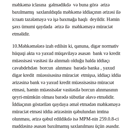
məhkəmə iclasına gəlmədikdə və buna görə ərizə
baxılmamış saxlanıldıqda məhkəmə iddiaçının ərizəsi ilə
icraatı təzələməyə və işə baxmağa haqlı deyildir. Həmin
şəxs ümumi qaydada ərizə ilə məhkəməyə müraciət
etməlidir.
10.Məhkəmələrə izah edilsin ki, qanuna, digər normativ
hüquqi akta və yaxud müqaviləyə əsasən bank və kredit
müəssisəsi vasitəsi ilə alınmalı olduğu halda iddiaçı
cavabdehdən borcun alınması barədə banka , yaxud
digər kredit müəssisəsinə müraciət etmişsə, iddiaçı iddia
ərizəsinə bank və yaxud kredit müəssisəsinə müracıət
etməsi, həmin müəssisələr vasitəsilə borcun alınmasının
qeyri-mümkün olması barədə sübutlar əlavə etməlidir.
İddiaçının göstərilən qaydaya əməl etmədən məhkəməyə
müraciət etməsi iddia ərizəsinin qəbulundan imtina
olunması, ərizə qəbul edildikdə isə MPM-nin 259.0.8-ci
maddəsinə əsasən baxılmamış saxlanılması üçün əsasdır.