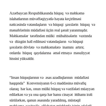
Azərbaycan Respublikasında hüquq və məhkəmə
islahatlarının müvəffəqiyyətlə həyata keçirilməsi
nəticəsində vətəndaşların və hüquqi şəxslərin hüquq və
mənafelərinin müdafiəsi üçün real şərait yaranmışdır.
Məhkəmələr tərəfindən mülki mübahisələrin vaxtında
və düzgün həll edilməsi vətəndaşların və hüquqi
şəxslərin dövlətə və məhkəmələrə inamını artırır,
onlarda hüquq qaydalarına əməl etməyə məsuliyyət
hissini yüksəldir.
“Insan hüquqlarının və əsas azadlıqlarının müdafiəsi
haqqında” Konvensiyanın 6-cı maddəsinə müvafiq
olaraq hər kəs, onun mülki hüquq və vəzifələri müəyyən
edilərkən və ya ona qarşı hər hansı cinayət ittihamı irəli
sürülərkən, qanun əsasında yaradılmış, müstəqil
məhkəmə vasitəsilə, ağlabatan müddətdə işinin ədalətli