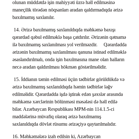
olunan müddətdə işin mahiyyəti üzrə həll edilməsinə
maneçilik törədən nöqsanları aradan qaldırmadıqda ərizə
baxılmamış saxlanılır.
14. Ərizə baxılmamış saxlanıldıqda məhkəmə baxışı
qərardad qəbul edilməklə başa çatdırılır. Ərizənin qətnamə
ilə baxılmamış saxlanılması yol verilməzdir. Qərardadda
ərizənin baxılmamış saxlanılması qanuna istinad edilməklə
əsaslandırılmalı, onda işin baxılmasına mane olan halların
necə aradan qaldırılması hökmən göstərilməlidir.
15. İddianın təmin edilməsi üçün tədbirlər görüldükdə və
ərizə baxılmamış saxlanıldıqda həmin tədbirlər ləğv
edilməlidir. Qərardadda işdə iştirak edən şəxslər arasında
məhkəmə xərclərinin bölünməsi məsələsi də həll edilə
bilər. Azərbaycan Respublikası MPM-nin 114.1.5-ci
maddələrinə müvafiq olaraq ərizə baxılmamış
saxlanıldıqda dövlət rüsumu ərizəçiyə qaytarılmalıdır.
16. Məhkəmələrə izah edilsin ki, Azərbaycan