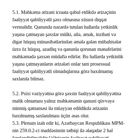
5.1. Məhkəmə ərizəni icraata qəbul etdikdə ərizəçinin
fəaliyyət qabiliyyətli şəxs olmasına xüsusi diqqət
verməlidir. Qanunda nəzərdə tutulan hallarda yetkinlik
yaşına çatmayan şəxslər mülki, ailə, əmək, inzibati və
digər hüquq münasibətlərindən əmələ gələn mübahisələr
üzrə öz hüquq, azadlıq və qanunla qorunan mənafelərini
məhkəmədə şəxsən müdafiə edirlər. Bu hallarda yetkinlik
yaşına çatmayanların ərizələri onlar tam prosessual
fəaliyyət qabiliyyətli olmadıqlarına görə baxılmamış
saxlanıla bilməz.
5.2. Psixi vəziyyətinə görə şəxsin fəaliyyət qabiliyyətinə
malik olmaması yalnız məhkəmənin qanuni qüvvəyə
minmiş qətnaməsi ilə müəyyən edildikdə ərizənin
baxılmamış saxlanılması üçün əsas olur.
5.3. Plenum izah edir ki, Azərbaycan Respublikası MPM-
nin 259.0.2-ci maddəsinnin tətbiqi ilə əlaqədar 2 hal
fərqləndirilməlidir:1)Ərizənin fəaliyyət qabiliyyəti