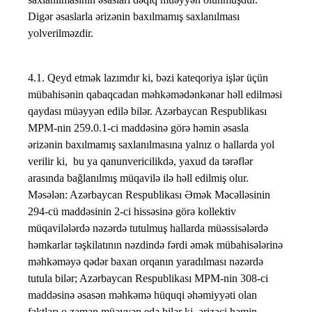
Digər əsaslarla ərizənin baxılmamış saxlanılması
yolverilməzdir.
4.1. Qeyd etmək lazımdır ki, bəzi kateqoriya işlər üçün
mübahisənin qabaqcadan məhkəmədənkənar həll edilməsi
qaydası müəyyən edilə bilər. Azərbaycan Respublikası
MPM-nin 259.0.1-ci maddəsinə görə həmin əsasla
ərizənin baxılmamış saxlanılmasına yalnız o hallarda yol
verilir ki, bu ya qanunvericilikdə, yaxud da tərəflər
arasında bağlanılmış müqavilə ilə həll edilmiş olur.
Məsələn: Azərbaycan Respublikası Əmək Məcəlləsinin
294-cü maddəsinin 2-ci hissəsinə görə kollektiv
müqavilələrdə nəzərdə tutulmuş hallarda müəssisələrdə
həmkarlar təşkilatının nəzdində fərdi əmək mübahisələrinə
məhkəməyə qədər baxan orqanın yaradılması nəzərdə
tutula bilər; Azərbaycan Respublikası MPM-nin 308-ci
maddəsinə əsasən məhkəmə hüquqi əhəmiyyəti olan
faktları o zaman müəyyən edə bilər ki, ərizəçi həmin