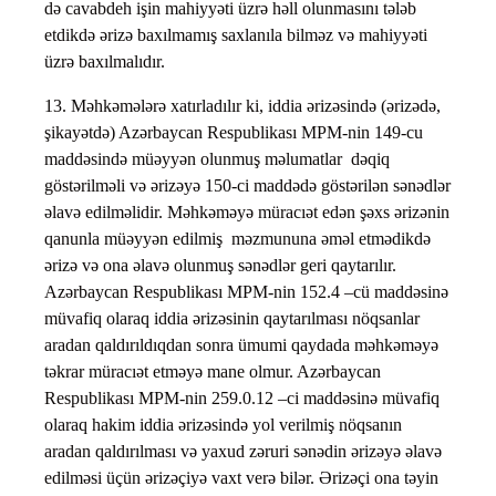
də cavabdeh işin mahiyyəti üzrə həll olunmasını tələb
etdikdə ərizə baxılmamış saxlanıla bilməz və mahiyyəti
üzrə baxılmalıdır.
13. Məhkəmələrə xatırladılır ki, iddia ərizəsində (ərizədə,
şikayətdə) Azərbaycan Respublikası MPM-nin 149-cu
maddəsində müəyyən olunmuş məlumatlar dəqiq
göstərilməli və ərizəyə 150-ci maddədə göstərilən sənədlər
əlavə edilməlidir. Məhkəməyə müracıət edən şəxs ərizənin
qanunla müəyyən edilmiş məzmununa əməl etmədikdə
ərizə və ona əlavə olunmuş sənədlər geri qaytarılır.
Azərbaycan Respublikası MPM-nin 152.4 –cü maddəsinə
müvafiq olaraq iddia ərizəsinin qaytarılması nöqsanlar
aradan qaldırıldıqdan sonra ümumi qaydada məhkəməyə
təkrar müracıət etməyə mane olmur. Azərbaycan
Respublikası MPM-nin 259.0.12 –ci maddəsinə müvafiq
olaraq hakim iddia ərizəsində yol verilmiş nöqsanın
aradan qaldırılması və yaxud zəruri sənədin ərizəyə əlavə
edilməsi üçün ərizəçiyə vaxt verə bilər. Ərizəçi ona təyin