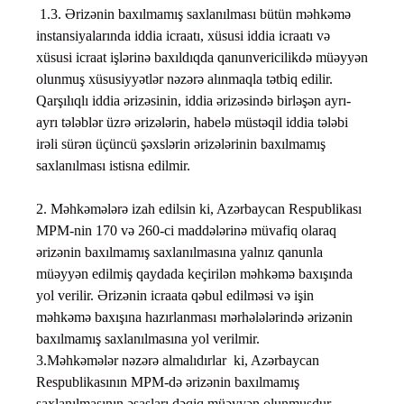
1.3. Ərizənin baxılmamış saxlanılması bütün məhkəmə
instansiyalarında iddia icraatı, xüsusi iddia icraatı və
xüsusi icraat işlərinə baxıldıqda qanunvericilikdə müəyyən
olunmuş xüsusiyyətlər nəzərə alınmaqla tətbiq edilir.
Qarşılıqlı iddia ərizəsinin, iddia ərizəsində birləşən ayrı-
ayrı tələblər üzrə ərizələrin, habelə müstəqil iddia tələbi
irəli sürən üçüncü şəxslərin ərizələrinin baxılmamış
saxlanılması istisna edilmir.
2. Məhkəmələrə izah edilsin ki, Azərbaycan Respublikası
MPM-nin 170 və 260-ci maddələrinə müvafiq olaraq
ərizənin baxılmamış saxlanılmasına yalnız qanunla
müəyyən edilmiş qaydada keçirilən məhkəmə baxışında
yol verilir. Ərizənin icraata qəbul edilməsi və işin
məhkəmə baxışına hazırlanması mərhələlərində ərizənin
baxılmamış saxlanılmasına yol verilmir.
3.Məhkəmələr nəzərə almalıdırlar ki, Azərbaycan
Respublikasının MPM-də ərizənin baxılmamış
saxlanılmasının əsasları dəqiq müəyyən olunmuşdur.