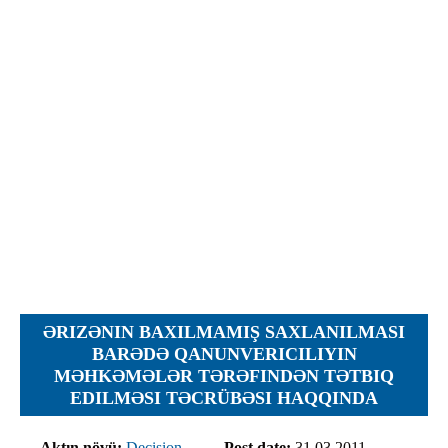
Objections
Pictures
Logs
Charters
Plans
Protocols
Policies
Decisions
Reports
Opinions
Complaints
ƏRIZƏNIN BAXILMAMIŞ SAXLANILMASI
Instructions
BARƏDƏ QANUNVERICILIYIN
MƏHKƏMƏLƏR TƏRƏFINDƏN TƏTBIQ
Submission
EDILMƏSI TƏCRÜBƏSI HAQQINDA
Petitions
Aktın növü:
Decision
Post date:
31.03.2011