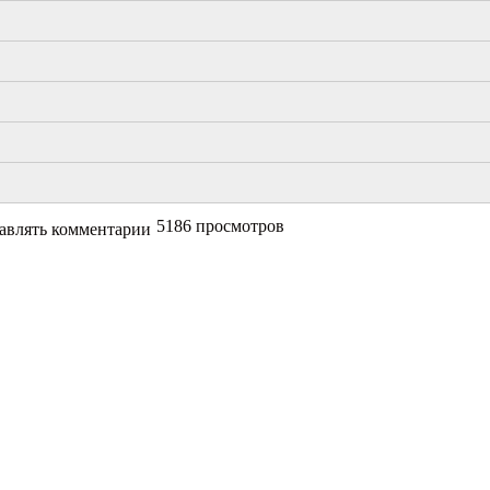
тавление
айства
5186 просмотров
равлять комментарии