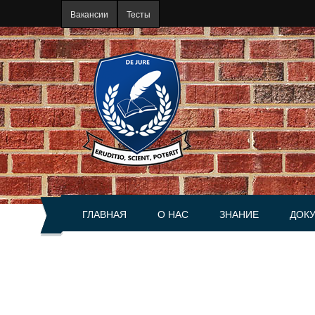
Перейти к основному содержанию
Вакансии
Тесты
ГЛАВНАЯ
О НАС
ЗНАНИЕ
ДОК
О портале
Статьи
Акты
История
Книги
Справ
Руководство
Разъяснения
Сделк