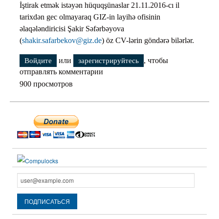
İştirak etmək istəyən hüquqşünaslar 21.11.2016-cı il
tarixdən gec olmayaraq GIZ-in layihə ofisinin
əlaqələndiricisi Şakir Səfərbəyova
(
shakir.safarbekov@giz.de
) öz CV-lərin göndərə bilərlər.
или
, чтобы
Войдите
зарегистрируйтесь
отправлять комментарии
900 просмотров