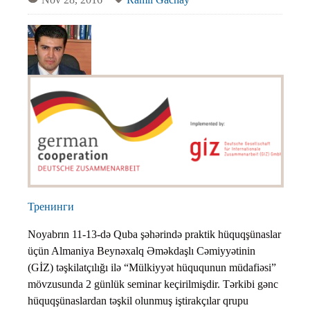
Тренинги
Noyabrın 11-13-də Quba şəhərində praktik hüquqşünaslar
üçün Almaniya Beynəxalq Əməkdaşlı Cəmiyyətinin
(GİZ) təşkilatçılığı ilə “Mülkiyyət hüququnun müdafiəsi”
mövzusunda 2 günlük seminar keçirilmişdir. Tərkibi gənc
hüquqşünaslardan təşkil olunmuş iştirakçılar qrupu