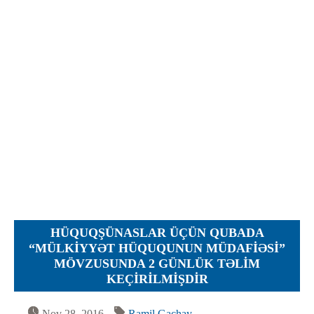
Протесты
Фотографии
Журналы, Таблицы
Уставы
Планы
Протоколы
Правила
Решения
Рапорты
Заключения
Жалобы
HÜQUQŞÜNASLAR ÜÇÜN QUBADA
Инструкции
“MÜLKİYYƏT HÜQUQUNUN MÜDAFİƏSİ”
MÖVZUSUNDA 2 GÜNLÜK TƏLİM
Представление
KEÇİRİLMİŞDİR
Ходатайства
Nov 28, 2016
Ramil Gachay