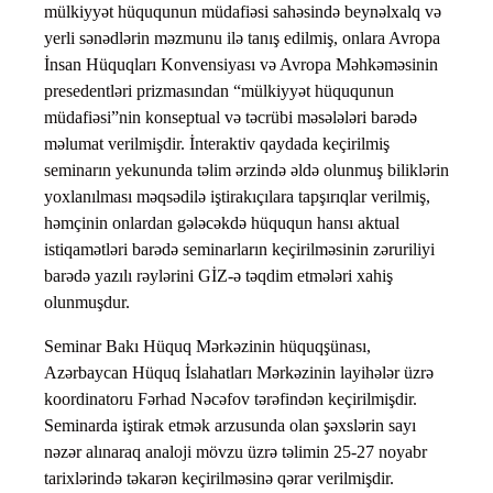
mülkiyyət hüququnun müdafiəsi sahəsində beynəlxalq və
yerli sənədlərin məzmunu ilə tanış edilmiş, onlara Avropa
İnsan Hüquqları Konvensiyası və Avropa Məhkəməsinin
presedentləri prizmasından “mülkiyyət hüququnun
müdafiəsi”nin konseptual və təcrübi məsələləri barədə
məlumat verilmişdir. İnteraktiv qaydada keçirilmiş
seminarın yekununda təlim ərzində əldə olunmuş biliklərin
yoxlanılması məqsədilə iştirakıçılara tapşırıqlar verilmiş,
həmçinin onlardan gələcəkdə hüququn hansı aktual
istiqamətləri barədə seminarların keçirilməsinin zəruriliyi
barədə yazılı rəylərini GİZ-ə təqdim etmələri xahiş
olunmuşdur.
Seminar Bakı Hüquq Mərkəzinin hüquqşünası,
Azərbaycan Hüquq İslahatları Mərkəzinin layihələr üzrə
koordinatoru Fərhad Nəcəfov tərəfindən keçirilmişdir.
Seminarda iştirak etmək arzusunda olan şəxslərin sayı
nəzər alınaraq analoji mövzu üzrə təlimin 25-27 noyabr
tarixlərində təkarən keçirilməsinə qərar verilmişdir.