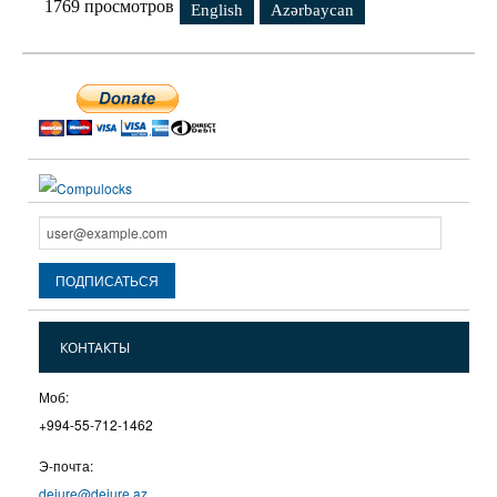
1769 просмотров
English
Azərbaycan
КОНТАКТЫ
Моб:
+994-55-712-1462
Э-почта:
dejure@dejure.az