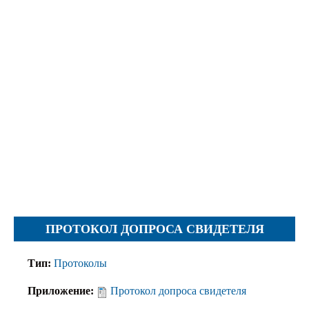
Протесты
Фотографии
Журналы, Таблицы
Уставы
Планы
Протоколы
Правила
Решения
Рапорты
Заключения
Жалобы
ПРОТОКОЛ ДОПРОСА СВИДЕТЕЛЯ
Инструкции
Представление
Тип:
Протоколы
Ходатайства
Приложение:
Протокол допроса свидетеля