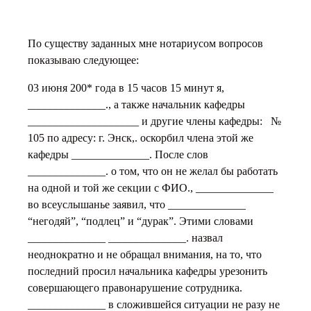
По существу заданных мне нотариусом вопросов
показываю следующее:
03 июня 200* года в 15 часов 15 минут я,
______________., а также начальник кафедры
____________________ и другие члены кафедры: №
105 по адресу: г. Энск,. оскорбил члена этой же
кафедры ______________. После слов
______________. о том, что он не желал бы работать
на одной и той же секции с ФИО., ______________
во всеуслышанье заявил, что ______________
“негодяй”, “подлец” и “дурак”. Этими словами
______________ ______________. назвал
неоднократно и не обращал внимания, на то, что
последний просил начальника кафедры урезонить
совершающего правонарушение сотрудника.
______________ в сложившейся ситуации не разу не