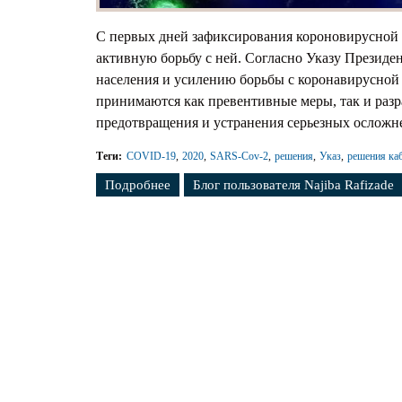
Предс
С первых дней зафиксирования короновирусной
Ходат
активную борьбу с ней. Согласно Указу Президе
населения и усилению борьбы с коронавирусной 
принимаются как превентивные меры, так и раз
предотвращения и устранения серьезных осложн
Теги:
COVID-19
2020
SARS-Cov-2
решения
Указ
решения ка
Подробнее
о Азербайджан в Борбье с Коронавиру
Блог пользователя Najiba Rafizade