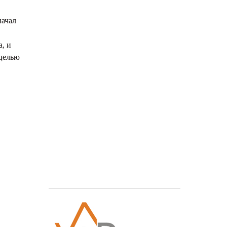
начал
, и
 целью