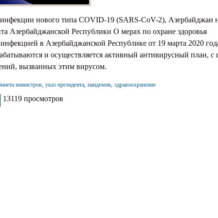
тавление
 инфекции нового типа COVID-19 (SARS-CoV-2), Азербайджан 
айства
нта Азербайджанской Республики О мерах по охране здоровья
инфекцией в Азербайджанской Республике от 19 марта 2020 года
рабатываются и осуществляется активный антивирусный план, с
ений, вызванных этим вирусом.
бинета министров
указ президента
пандемия
здравоохранение
13119 просмотров
сом: Что Было В Начале?