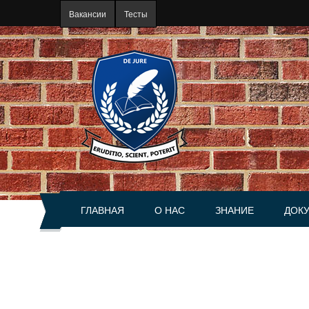
Перейти к основному содержанию
Вакансии
Тесты
ГЛАВНАЯ
О НАС
ЗНАНИЕ
ДОК
О портале
Статьи
Акты
История
Книги
Справ
Руководство
Разъяснения
Сделк