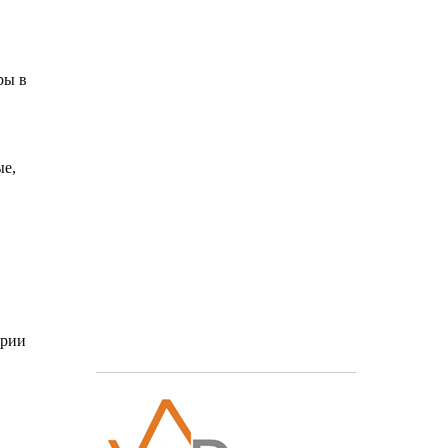
ры в
ые,
арии