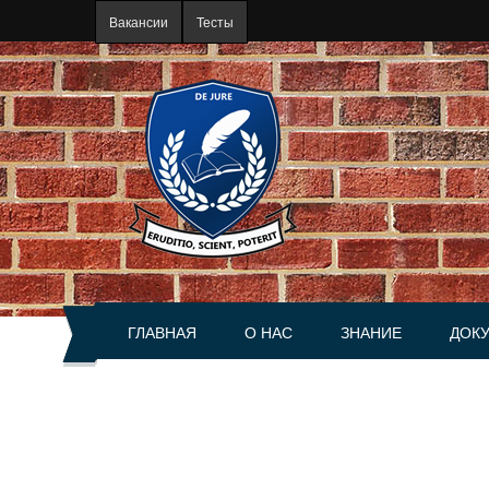
Перейти к основному содержанию
Вакансии
Тесты
ГЛАВНАЯ
О НАС
ЗНАНИЕ
ДОК
О портале
Статьи
Акты
История
Книги
Справ
Руководство
Разъяснения
Сделк