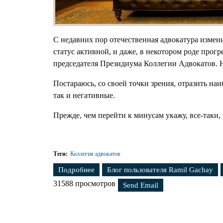
Предс
Ходат
С недавних пор отечественная адвокатура измени
статус активной, и даже, в некотором роде прогр
председателя Президиума Коллегии Адвокатов. Но
Постараюсь, со своей точки зрения, отразить на
так и негативные.
Прежде, чем перейти к минусам укажу, все-таки
Теги:
Коллегия адвокатов
Подробнее
о О некоторых проблемах современно
Блог пользователя Ramil Gachay
31588 просмотров
Send Email