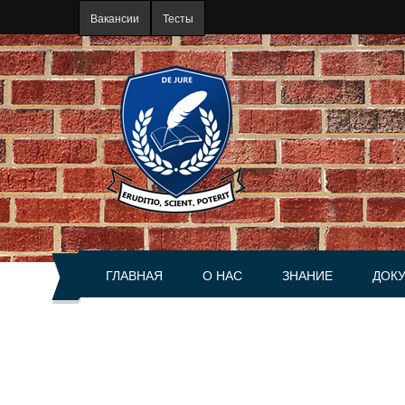
Перейти к основному содержанию
Вакансии
Тесты
ГЛАВНАЯ
О НАС
ЗНАНИЕ
ДОК
О портале
Статьи
Акты
История
Книги
Справ
Руководство
Разъяснения
Сделк