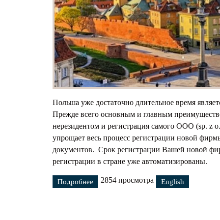
Предс
Ходат
Польша уже достаточно длительное время являет
Прежде всего основным и главным преимущество
нерезидентом и регистрация самого ООО (sp. z o
упрощает весь процесс регистрации новой фирм
документов. Срок регистрации Вашей новой фирм
регистрации в стране уже автоматизированы.
2854 просмотра
Подробнее
о Бизнес в Польше
English