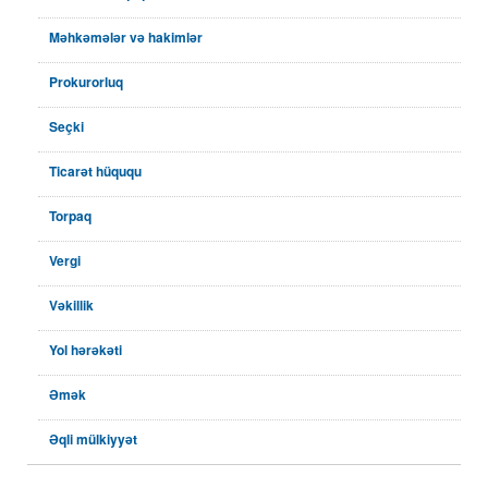
Məhkəmələr və hakimlər
Prokurorluq
Seçki
Ticarət hüququ
Torpaq
Vergi
Vəkillik
Yol hərəkəti
Əmək
Əqli mülkiyyət