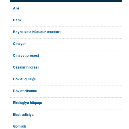
Ailə
Bank
Beynəlxalq hüququn əsasları
Cinayət
Cinayət prosesi
Cəzaların icrası
Dövlət qulluğu
Dövlət rüsumu
Ekologiya hüququ
Ekstradisiya
Gömrük