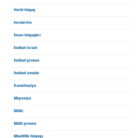
Hərbi hüquq
Incoterms
İnsan hüquqları
İnzibati icraat
İnzibati proses
İnzibati xətalar
Konstitusiya
Miqrasiya
Mülki
Mülki proses
Müəlliflik hüququ