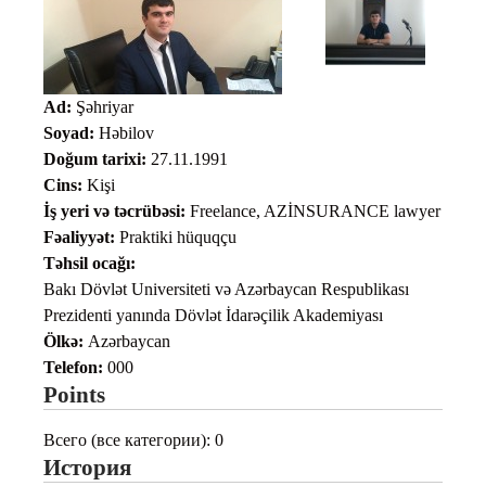
Ad:
Şəhriyar
Soyad:
Həbilov
Doğum tarixi:
27.11.1991
Cins:
Kişi
İş yeri və təcrübəsi:
Freelance, AZİNSURANCE lawyer
Fəaliyyət:
Praktiki hüquqçu
Təhsil ocağı:
Bakı Dövlət Universiteti və Azərbaycan Respublikası
Prezidenti yanında Dövlət İdarəçilik Akademiyası
Ölkə:
Azərbaycan
Telefon:
000
Points
Всего (все категории): 0
История