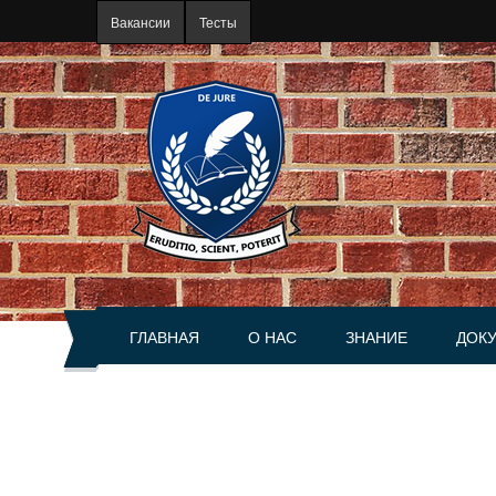
Перейти к основному содержанию
Вакансии
Тесты
ГЛАВНАЯ
О НАС
ЗНАНИЕ
ДОК
О портале
Статьи
Акты
История
Книги
Справ
Руководство
Разъяснения
Сделк