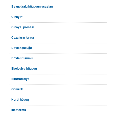
Beynəlxalq hüququn əsasları
Cinayət
Cinayət prosesi
Cəzaların icrası
Dövlət qulluğu
Dövlət rüsumu
Ekologiya hüququ
Ekstradisiya
Gömrük
Hərbi hüquq
Incoterms