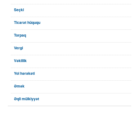
Seçki
Ticarət hüququ
Torpaq
Vergi
Vəkillik
Yol hərəkəti
Əmək
Əqli mülkiyyət