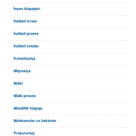
İnsan hüquqları
İnzibati icraat
İnzibati proses
İnzibati xətalar
Konstitusiya
Miqrasiya
Mülki
Mülki proses
Müəlliflik hüququ
Məhkəmələr və hakimlər
Prokurorluq