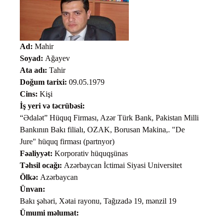
Ad:
Mahir
Soyad:
Ağayev
Ata adı:
Tahir
Doğum tarixi:
09.05.1979
Cins:
Kişi
İş yeri və təcrübəsi:
“Ədalət” Hüquq Firması, Azər Türk Bank, Pakistan Milli
Bankının Bakı filialı, OZAK, Borusan Makina,. "De
Jure" hüquq firması (partnyor)
Fəaliyyət:
Korporativ hüquqşünas
Təhsil ocağı:
Azərbaycan İctimai Siyasi Universitet
Ölkə:
Azərbaycan
Ünvan:
Bakı şəhəri, Xətai rayonu, Tağızadə 19, mənzil 19
Ümumi məlumat: