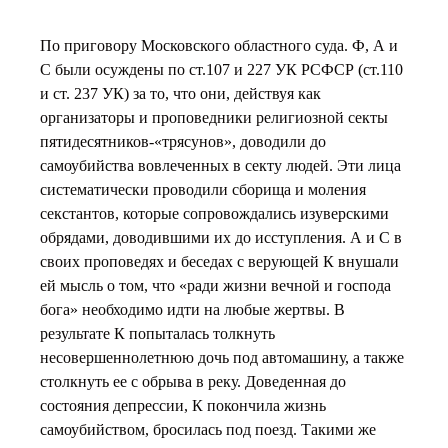
По приговору Московского областного суда. Ф, А и
С были осуждены по ст.107 и 227 УК РСФСР (ст.110
и ст. 237 УК) за то, что они, действуя как
организаторы и проповедники религиозной секты
пятидесятников-«трясунов», доводили до
самоубийства вовлеченных в секту людей. Эти лица
систематически проводили сборища и моления
секстантов, которые сопровождались изуверскими
обрядами, доводившими их до исступления. А и С в
своих проповедях и беседах с верующей К внушали
ей мысль о том, что «ради жизни вечной и господа
бога» необходимо идти на любые жертвы. В
результате К попыталась толкнуть
несовершеннолетнюю дочь под автомашину, а также
столкнуть ее с обрыва в реку. Доведенная до
состояния депрессии, К покончила жизнь
самоубийством, бросилась под поезд. Такими же