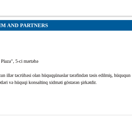
Orders
Applications
p
Regulations
services
M AND PARTNERS
Objections
g services
Logs
Charters
Plans
 Plaza", 5-ci mərtəbə
Protocols
 illər təcrübəsi olan hüquqşünaslar tərəfindən təsis edilmiş, hüququn
Policies
ləri və hüquqi konsaltinq xidməti göstərən şirkətdir.
Decisions
Reports
Opinions
Complaints
Instructions