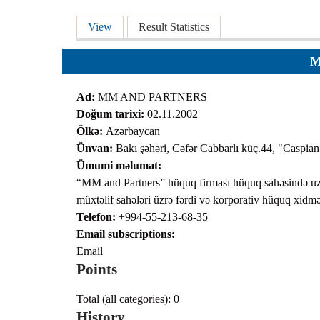
Team
Cases
Primary tabs
View
(active tab)
Result Statistics
Services
Jokes
Legal hel
Aphorisms
Financial 
M
Religion and law
Translatin
Ad:
MM AND PARTNERS
Criminals
Doğum tarixi:
02.11.2002
Pictures
Ölkə:
Azərbaycan
Ünvan:
Bakı şəhəri, Cəfər Cabbarlı küç.44, "Caspian
Ümumi məlumat:
“MM and Partners” hüquq firması hüquq sahəsində uzun
müxtəlif sahələri üzrə fərdi və korporativ hüquq xidmət
Telefon:
+994-55-213-68-35
Email subscriptions:
Email
Points
Total (all categories): 0
History