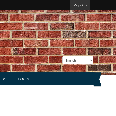
My points
ERS
LOGIN