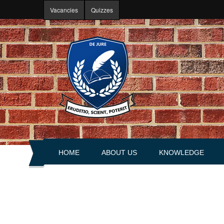
Skip to main content
Vacancies
Quizzes
HOME
ABOUT US
KNOWLEDGE
About portal
Articles
History
Books
Leadership
Explanations