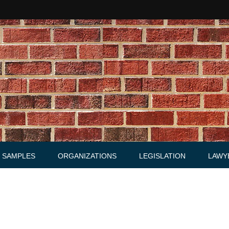
SAMPLES
ORGANIZATIONS
LEGISLATION
LAWY
Acts
Law firms
Letters
Agreements, Warrants