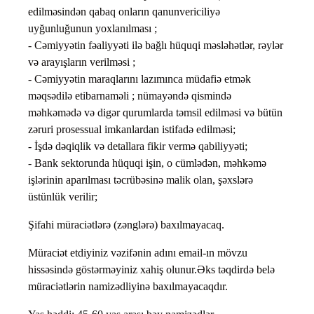
edilməsindən qabaq onların qanunvericiliyə
uyğunluğunun yoxlanılması ;
- Cəmiyyətin fəaliyyəti ilə bağlı hüquqi məsləhətlər, rəylər
və arayışların verilməsi ;
- Cəmiyyətin maraqlarını lazımınca müdafiə etmək
məqsədilə etibarnaməli ; nümayəndə qismində
məhkəmədə və digər qurumlarda təmsil edilməsi və bütün
zəruri prosessual imkanlardan istifadə edilməsi;
- İşdə dəqiqlik və detallara fikir vermə qabiliyyəti;
- Bank sektorunda hüquqi işin, o cümlədən, məhkəmə
işlərinin aparılması təcrübəsinə malik olan, şəxslərə
üstünlük verilir;
Şifahi müraciətlərə (zənglərə) baxılmayacaq.
Müraciət etdiyiniz vəzifənin adını email-ın mövzu
hissəsində göstərməyiniz xahiş olunur.Əks təqdirdə belə
müraciətlərin namizədliyinə baxılmayacaqdır.