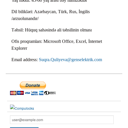
Yaş həddi: 45-60 yaş arası bəy namizədlər
Dil bilikləri: Azərbaycan, Türk, Rus, İngilis
/arzuolunandır/
Təhsil: Hüquq sahəsində ali təhsilinin olması
Ofis proqramları: Microsoft Office, Excel, İnternet
Explorer
Email address:
Suqra.Quliyeva@genselektrik.com