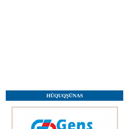
Objections
Pictures
Logs
Charters
Plans
Protocols
Policies
Decisions
Reports
Opinions
Complaints
HÜQUQŞÜNAS
Instructions
Submission
Petitions