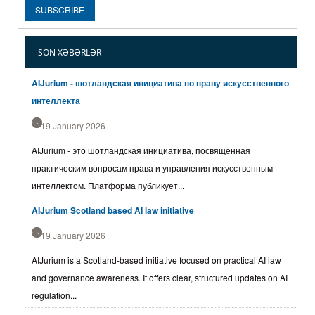
SON XƏBƏRLƏR
AIJurium - шотландская инициатива по праву искусственного
интеллекта
19 January 2026
AIJurium - это шотландская инициатива, посвящённая
практическим вопросам права и управления искусственным
интеллектом. Платформа публикует...
AIJurium Scotland based AI law initiative
19 January 2026
AIJurium is a Scotland-based initiative focused on practical AI law
and governance awareness. It offers clear, structured updates on AI
regulation...