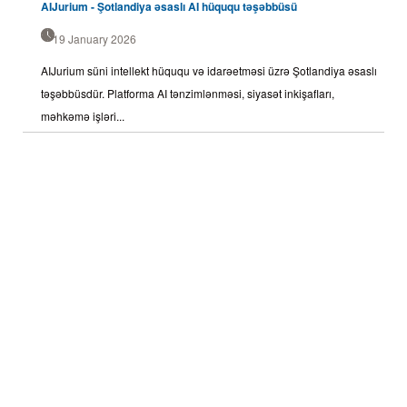
AIJurium - Şotlandiya əsaslı AI hüququ təşəbbüsü
19 January 2026
AIJurium süni intellekt hüququ və idarəetməsi üzrə Şotlandiya əsaslı
təşəbbüsdür. Platforma AI tənzimlənməsi, siyasət inkişafları,
məhkəmə işləri...