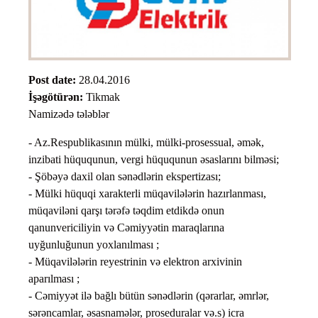
Post date:
28.04.2016
İşəgötürən:
Tikmak
Namizədə tələblər
- Az.Respublikasının mülki, mülki-prosessual, əmək,
inzibati hüququnun, vergi hüququnun əsaslarını bilməsi;
- Şöbəyə daxil olan sənədlərin ekspertizası;
- Mülki hüquqi xarakterli müqavilələrin hazırlanması,
müqaviləni qarşı tərəfə təqdim etdikdə onun
qanunvericiliyin və Cəmiyyətin maraqlarına
uyğunluğunun yoxlanılması ;
- Müqavilələrin reyestrinin və elektron arxivinin
aparılması ;
- Cəmiyyət ilə bağlı bütün sənədlərin (qərarlar, əmrlər,
sərəncamlar, əsasnamələr, proseduralar və.s) icra