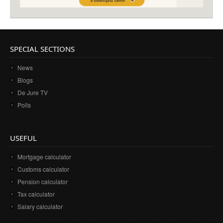
SPECIAL SECTIONS
News
Blogs
De Jure TV
Polls
USEFUL
Mortgage calculator
Customs calculator
Pension calculator
Tax calculator
Salary calculator