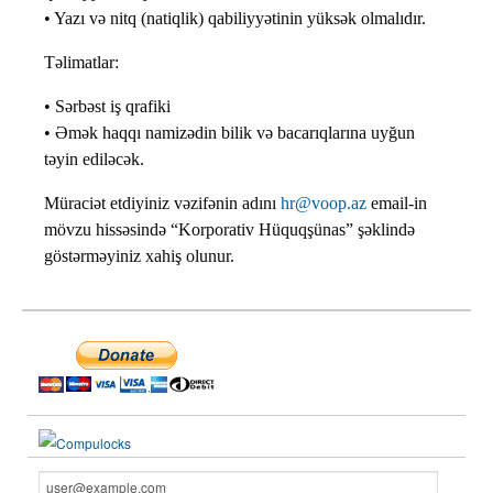
• Yazı və nitq (natiqlik) qabiliyyətinin yüksək olmalıdır.
Təlimatlar:
• Sərbəst iş qrafiki
• Əmək haqqı namizədin bilik və bacarıqlarına uyğun
təyin ediləcək.
Müraciət etdiyiniz vəzifənin adını
hr@voop.az
email-in
mövzu hissəsində “Korporativ Hüquqşünas” şəklində
göstərməyiniz xahiş olunur.