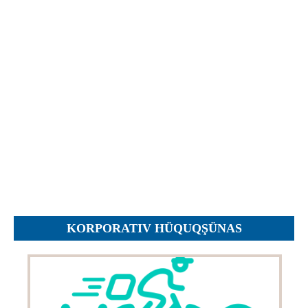
Objections
Pictures
Logs
Charters
Plans
Protocols
Policies
Decisions
Reports
Opinions
Complaints
KORPORATIV HÜQUQŞÜNAS
Instructions
Submission
Petitions