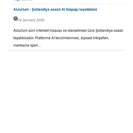
AIJurium - Şotlandiya əsaslı AI hüququ təşəbbüsü
19 January 2026
AIJurium süni intellekt hüququ və idarəetməsi üzrə Şotlandiya əsaslı
təşəbbüsdür. Platforma AI tənzimlənməsi, siyasət inkişafları,
məhkəmə işləri...