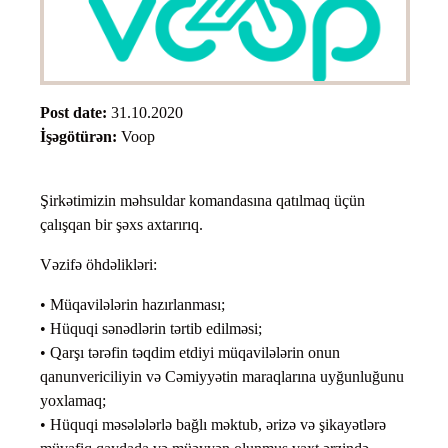
Post date:
31.10.2020
İşəgötürən:
Voop
Şirkətimizin məhsuldar komandasına qatılmaq üçün
çalışqan bir şəxs axtarırıq.
Vəzifə öhdəlikləri:
• Müqavilələrin hazırlanması;
• Hüquqi sənədlərin tərtib edilməsi;
• Qarşı tərəfin təqdim etdiyi müqavilələrin onun
qanunvericiliyin və Cəmiyyətin maraqlarına uyğunluğunu
yoxlamaq;
• Hüquqi məsələlərlə bağlı məktub, ərizə və şikayətlərə