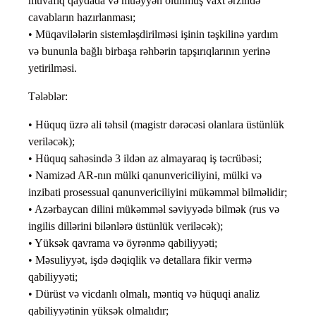
müvafiq qaydada və müəyyən olunmuş vaxt ərzində
cavabların hazırlanması;
• Müqavilələrin sistemləşdirilməsi işinin təşkilinə yardım
və bununla bağlı birbaşa rəhbərin tapşırıqlarının yerinə
yetirilməsi.
Tələblər:
• Hüquq üzrə ali təhsil (magistr dərəcəsi olanlara üstünlük
veriləcək);
• Hüquq sahəsində 3 ildən az almayaraq iş təcrübəsi;
• Namizəd AR-nın mülki qanunvericiliyini, mülki və
inzibati prosessual qanunvericiliyini mükəmməl bilməlidir;
• Azərbaycan dilini mükəmməl səviyyədə bilmək (rus və
ingilis dillərini bilənlərə üstünlük veriləcək);
• Yüksək qavrama və öyrənmə qabiliyyəti;
• Məsuliyyət, işdə dəqiqlik və detallara fikir vermə
qabiliyyəti;
• Dürüst və vicdanlı olmalı, məntiq və hüquqi analiz
qabiliyyətinin yüksək olmalıdır;