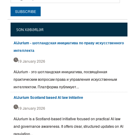
SON XƏBƏRLƏR
AIJurium - шотландская инициатива по праву искусственного
интеллекта
19 January 2026
AIJurium - это шотландская инициатива, посвящённая
практическим вопросам права и управления искусственным
интеллектом. Платформа публикует...
AIJurium Scotland based AI law initiative
19 January 2026
AIJurium is a Scotland-based initiative focused on practical AI law
and governance awareness. It offers clear, structured updates on AI
regulation...