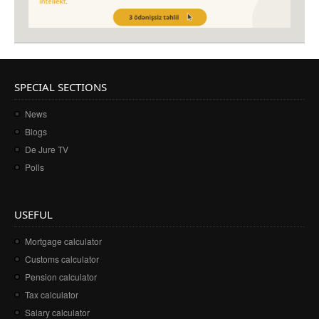
SPECIAL SECTIONS
News
Blogs
De Jure TV
Polls
USEFUL
Mortgage calculator
Customs calculator
Pension calculator
Tax calculator
Salary calculator