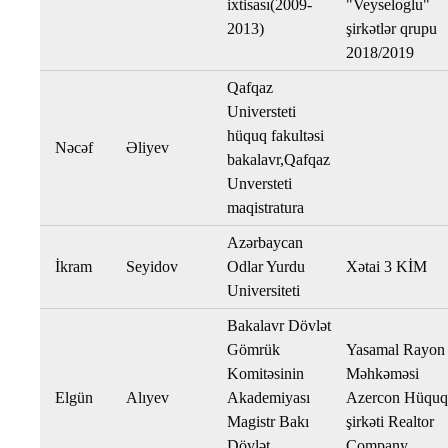
ixtisası(2009-
"Veyseloglu"
2013)
şirkətlər qrupu
2018/2019
Qafqaz
Universteti
hüquq fakultəsi
Nəcəf
Əliyev
bakalavr,Qafqaz
Unversteti
maqistratura
Azərbaycan
İkram
Seyidov
Odlar Yurdu
Xətai 3 KİM
Universiteti
Bakalavr Dövlət
Gömrük
Yasamal Rayon
Komitəsinin
Məhkəməsi
Elgün
Alıyev
Akademiyası
Azercon Hüquq
Magistr Bakı
şirkəti Realtor
Dövlət
Company