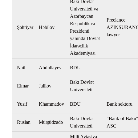
Bakı Dövlət
Universiteti və
Azərbaycan
Freelance,
Respublikası
Şəhriyar
Həbilov
AZİNSURAN
Prezidenti
lawyer
yanında Dövlət
İdarəçilik
Akademiyası
Nail
Abdullayev
BDU
Bakı Dövlət
Elmar
Jalilov
Universiteti
Yusif
Khammadov
BDU
Bank sektoru
Bakı Dövlət
"Bank of Baku
Ruslan
Mürşüdzadə
Universiteti
ASC
Milli Aviasiya