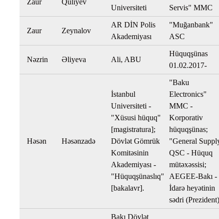
Zaur
Quliyev
Universiteti
Servis" MMC
AR DİN Polis
"Muğanbank"
Zaur
Zeynalov
Akademiyası
ASC
Hüquqşünas
Nəzrin
Əliyeva
Ali, ABU
01.02.2017-
"Baku
İstanbul
Electronics"
Universiteti -
MMC -
"Xüsusi hüquq"
Korporativ
[magistratura];
hüquqşünas;
Həsən
Həsənzadə
Dövlət Gömrük
"General Suppl
Komitəsinin
QSC - Hüquq
Akademiyası -
mütəxəssisi;
"Hüquqşünaslıq"
AEGEE-Bakı -
[bakalavr].
İdarə heyətinin
sədri (Prezident)
Bakı Dövlət