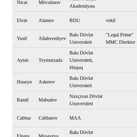
Nicat
Mövsümov
Akademiyası
Elvin
Alamov
BDU
vekil
Bakı Dövlət
"Legal Prime"
Yusif
Allahverdiyev
Universiteti
MMC Direktor
Bakı Dövlət
Aytən
Teymurzadə
Universiteti,
Hüquq
Bakı Dövlət
Huseyn
Askerov
Universiteti
Naxçıvan Dövlət
Ramil
Məbudov
Unuversiteti
Cabbar
Cabbarov
MAA
Bakı Dövlət
Elnara
Musayeva