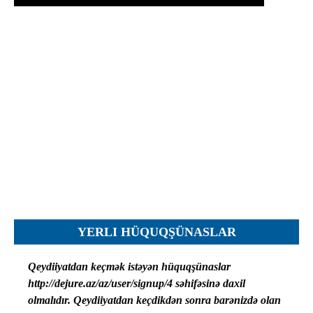
Протесты
Фотографии
Журналы, Таблицы
Уставы
Планы
Протоколы
Правила
Решения
Рапорты
Заключения
Жалобы
YERLI HÜQUQŞÜNASLAR
Инструкции
Представление
Qeydiiyatdan keçmək istəyən hüquqşünaslar
http://dejure.az/az/user/signup/4 səhifəsinə daxil
Ходатайства
olmalıdır. Qeydiiyatdan keçdikdən sonra barənizdə olan