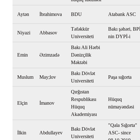
Aytən
İbrahimova
BDU
Atabank ASC
Təfəkkür
Bakı şəhəri, BP
Niyazi
Abbasov
Universiteti
nin DYPİ-i
Bakı Ali Hərbi
Emin
Əzimzadə
Dənizçilik
Məktəbi
Bakı Dövlət
Muslum
May;lov
Paşa sığorta
Universiteti
Qırğıstan
Respublikası
Hüquq
Elçin
İmanov
Hüquq
nümayəndəsi
Akademiyası
"Qala Sığorta"
Bakı Dövlət
İlkin
Abdullayev
ASC- since
Universiteti