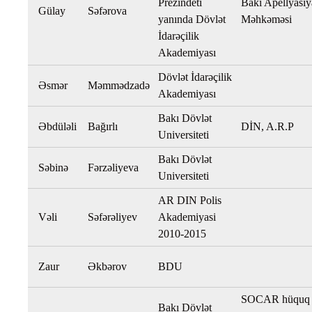
Prezindeti
Bakı Apellyasiy
Gülay
Səfərova
yanında Dövlət
Məhkəməsi
İdarəçilik
Akademiyası
Dövlət İdarəçilik
Əsmər
Məmmədzadə
Akademiyası
Bakı Dövlət
Əbdüləli
Bağırlı
DİN, A.R.P
Universiteti
Bakı Dövlət
Səbinə
Fərzəliyeva
Universiteti
AR DIN Polis
Vəli
Səfərəliyev
Akademiyasi
2010-2015
Zaur
Əkbərov
BDU
SOCAR hüquq
Bakı Dövlət