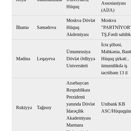
Assosiasiyası
Hüquq
(AİJA)
Moskva Dövlət
Moskva
İlhamə
Səmədova
Hüquq
"PARTNİYOR
Akdemiyası
TŞ,Fərdi sahibk
İcra şöbəsi,
Ümumrusiya
Məhkəmə, Bank
Mədinə
Leqayeva
Dövlət Ədliyyə
Hüquq şirkəti ,
Universiteti
ümumilikdə iş
təcrübəm 13 il
Azərbaycan
Respublikası
Prezidenti
yanında Dövlət
Unibank KB
Rukiyyə
Tağısoy
İdarəçilik
ASC/Hüquqşün
Akademiyası
Marmara