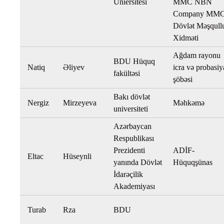
Uniersitesi
MMC NBN
Company MM
Dövlət Məşqull
Xidməti
Ağdam rayonu
BDU Hüquq
Natiq
Əliyev
icra və probasiy
fakültəsi
şöbəsi
Bakı dövlət
Nergiz
Mirzeyeva
Məhkəmə
universiteti
Azərbaycan
Respublikası
Prezidenti
ADİF-
Eltac
Hüseynli
yanında Dövlət
Hüquqşünas
İdarəçilik
Akademiyası
Turab
Rza
BDU