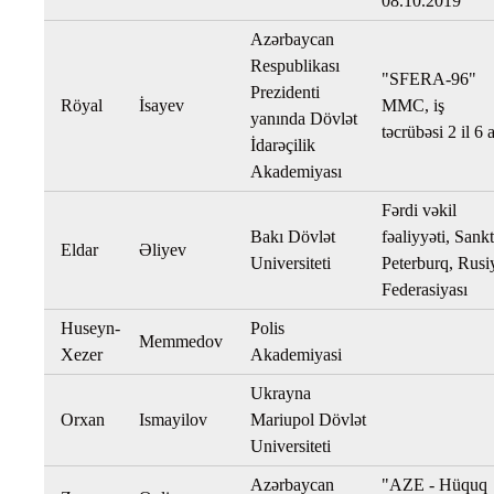
08.10.2019
Azərbaycan
Respublikası
"SFERA-96"
Prezidenti
Röyal
İsayev
MMC, iş
yanında Dövlət
təcrübəsi 2 il 6 
İdarəçilik
Akademiyası
Fərdi vəkil
Bakı Dövlət
fəaliyyəti, Sankt
Eldar
Əliyev
Universiteti
Peterburq, Rusi
Federasiyası
Huseyn-
Polis
Memmedov
Xezer
Akademiyasi
Ukrayna
Orxan
Ismayilov
Mariupol Dövlət
Universiteti
Azərbaycan
"AZE - Hüquq