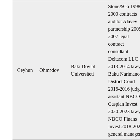
Stone&Co 1998
2000 contracts
auditor Alayev
partnership 200
2007 legal
contract
consultant
Deltacom LLC
Bakı Dövlət
2013-2014 lawy
Ceyhun
Əhmədov
Universiteti
Baku Narimano
District Court
2015-2016 judg
assistant NBCO
Caspian Invest
2020-2023 lawy
NBCO Finans
Invest 2018-20
general manage