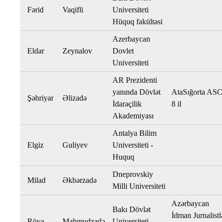
Fərid
Vaqifli
Universiteti
Hüquq fakültəsi
Azerbaycan
Eldar
Zeynalov
Dovlet
Universiteti
AR Prezidenti
yanında Dövlət
AtaSığorta ASC
Şəhriyar
Əlizadə
İdarəçilik
8 il
Akademiyası
Antalya Bilim
Elgiz
Guliyev
Universiteti -
Huquq
Dneprovskiy
Milad
Əkbərzadə
Milli Universiteti
Azərbaycan
Bakı Dövlət
İdman Jurnalistl
Röya
Mahmudzadə
Universiteti,