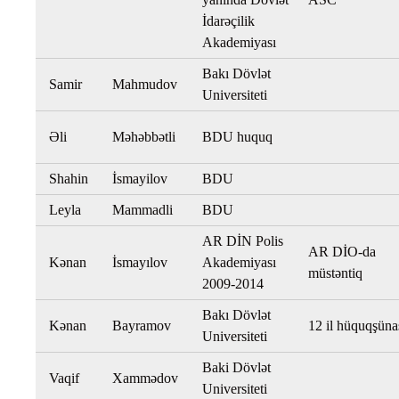
İdarəçilik
Akademiyası
Bakı Dövlət
Samir
Mahmudov
Universiteti
Əli
Məhəbbətli
BDU huquq
Shahin
İsmayilov
BDU
Leyla
Mammadli
BDU
AR DİN Polis
AR DİO-da
Kənan
İsmayılov
Akademiyası
müstəntiq
2009-2014
Bakı Dövlət
Kənan
Bayramov
12 il hüquqşüna
Universiteti
Baki Dövlət
Vaqif
Xammədov
Universiteti