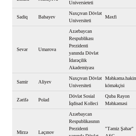
Universieteti
Naxçıvan Dövlət
Sadiq
Babayev
Məxfi
Universiteti
Azərbaycan
Respublikası
Prezidenti
Sevər
Umarova
yanında Dövlət
İdarəçilik
Akademiyası
Naxçıvan Dövlət
Məhkəmə.haki
Samir
Aliyev
Universiteti
köməkçisi
Dövlət Sosial
Quba Rayon
Zərifə
Polad
İqdisad Kolleci
Məhkəməsi
Azərbaycan
Respublikasının
Prezidenti
"Təmiz Şəhər"
Mirzə
Laçınov
yanında Dövlət
ASC