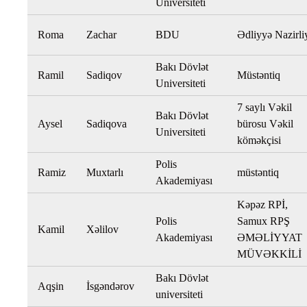
Universiteti
Roma
Zachar
BDU
Ədliyyə Nazirli
Bakı Dövlət
Ramil
Sadiqov
Müstəntiq
Universiteti
7 saylı Vəkil
Bakı Dövlət
Aysel
Sadiqova
bürosu Vəkil
Universiteti
köməkçisi
Polis
Ramiz
Muxtarlı
müstəntiq
Akademiyası
Kəpəz RPİ,
Polis
Samux RPŞ
Kamil
Xəlilov
Akademiyası
ƏMƏLİYYAT
MÜVƏKKİLİ
Bakı Dövlət
Aqşin
İsgəndərov
universiteti