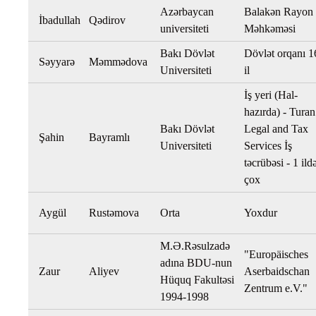
Azərbaycan
Balakən Rayon
İbadullah
Qədirov
universiteti
Məhkəməsi
Bakı Dövlət
Dövlət orqanı 1
Səyyarə
Məmmədova
Universiteti
il
İş yeri (Hal-
hazırda) - Turan
Bakı Dövlət
Legal and Tax
Şahin
Bayramlı
Universiteti
Services İş
təcrübəsi - 1 ild
çox
Aygül
Rustəmova
Orta
Yoxdur
M.Ə.Rəsulzadə
"Europäisches
adına BDU-nun
Zaur
Aliyev
Aserbaidschan
Hüquq Fakultəsi
Zentrum e.V."
1994-1998