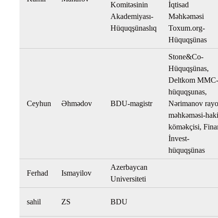
Komitəsinin
İqtisad
Akademiyası-
Məhkəməsi
Hüquqşünaslıq
Toxum.org-
Hüquqşünas
Stone&Co-
Hüquqşünas,
Deltkom MMC
hüquqşunas,
Ceyhun
Əhmədov
BDU-magistr
Nərimanov ray
məhkəməsi-hak
köməkçisi, Fina
İnvest-
hüquqşünas
Azerbaycan
Ferhad
Ismayilov
Universiteti
sahil
ZS
BDU