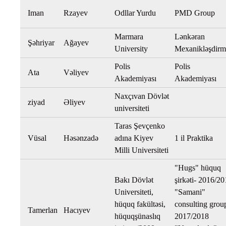
Iman
Rzayev
Odllar Yurdu
PMD Group
Marmara
Lənkəran
Şəhriyar
Ağayev
University
Mexanikləşdirm
Polis
Polis
Ata
Vəliyev
Akademiyası
Akademiyası
Naxçıvan Dövlət
ziyad
Əliyev
universiteti
Taras Şevçenko
Vüsal
Həsənzadə
adına Kiyev
1 il Praktika
Milli Universiteti
"Hugs" hüquq
Bakı Dövlət
şirkəti- 2016/2
Universiteti,
"Samani"
hüquq fakültəsi,
consulting grou
Tamerlan
Hacıyev
hüquqşünaslıq
2017/2018