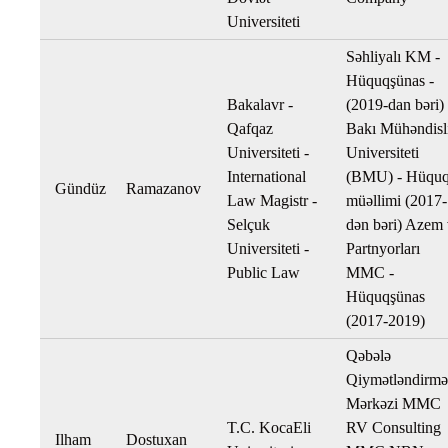
Universiteti
Səhliyalı KM -
Hüquqşünas -
Bakalavr -
(2019-dan bəri)
Qafqaz
Bakı Mühəndisl
Universiteti -
Universiteti
International
(BMU) - Hüqu
Gündüz
Ramazanov
Law Magistr -
müəllimi (2017-
Selçuk
dən bəri) Azem
Universiteti -
Partnyorları
Public Law
MMC -
Hüquqşünas
(2017-2019)
Qəbələ
Qiymətləndirmə
Mərkəzi MMC
T.C. KocaEli
RV Consulting
Ilham
Dostuxan