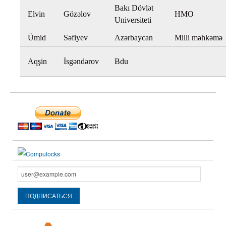
Bakı Dövlət
Elvin
Gözəlov
HMO
Universiteti
Ümid
Səfiyev
Azərbaycan
Milli məhkəmə
Aqşin
İsgəndərov
Bdu