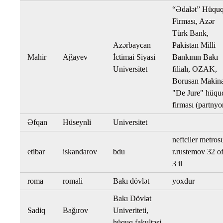
“Ədalət” Hüqu
Firması, Azər
Türk Bank,
Azərbaycan
Pakistan Milli
Mahir
Ağayev
İctimai Siyasi
Bankının Bakı
Universitet
filialı, OZAK,
Borusan Makina
"De Jure" hüqu
firması (partnyo
Əfqan
Hüseynli
Universitet
neftciler metros
etibar
iskandarov
bdu
r.rustemov 32 of
3 il
roma
romali
Bakı dövlət
yoxdur
Bakı Dövlət
Sadiq
Bağırov
Univeriteti,
hüquq fakultəsi