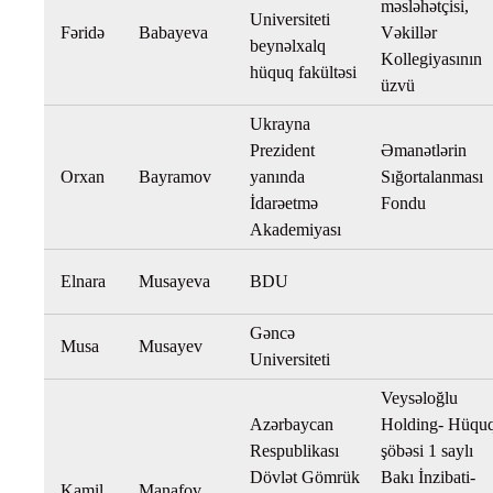
məsləhətçisi,
Universiteti
Fəridə
Babayeva
Vəkillər
beynəlxalq
Kollegiyasının
hüquq fakültəsi
üzvü
Ukrayna
Prezident
Əmanətlərin
Orxan
Bayramov
yanında
Sığortalanması
İdarəetmə
Fondu
Akademiyası
Elnara
Musayeva
BDU
Gəncə
Musa
Musayev
Universiteti
Veysəloğlu
Azərbaycan
Holding- Hüqu
Respublikası
şöbəsi 1 saylı
Dövlət Gömrük
Bakı İnzibati-
Kamil
Manafov