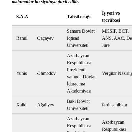
məlumatlar bu siyahıya daxil edilir.
İş yeri və
S.A.A
Təhsil ocağı
təcrübəsi
Samara Dövlət
MKSİF, BCT,
Ramil
Qaçayev
İqtisad
ANS, AAC, De
Universiteti
Jure
Azərbaycan
Respublikası
Prezidenti
Yunis
Əhmədov
Vergilər Nazirli
yanında Dövlət
İdarəetmə
Akademiyası
Bakı Dövlət
Xalid
Ağaliyev
fərdi sahibkar
Universiteti
Azərbaycan
Azərbaycan
Respublikası
Respublikası