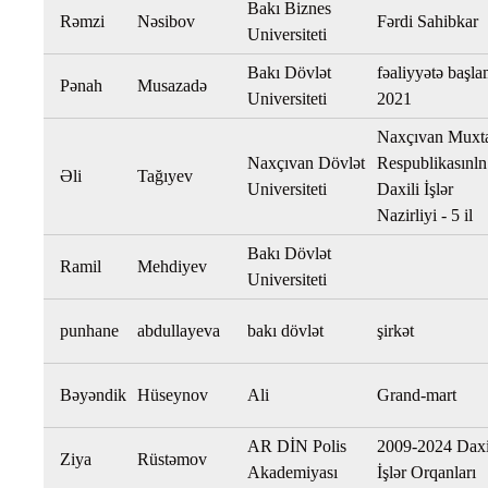
Bakı Biznes
Rəmzi
Nəsibov
Fərdi Sahibkar
Universiteti
Bakı Dövlət
fəaliyyətə başl
Pənah
Musazadə
Universiteti
2021
Naxçıvan Muxt
Naxçıvan Dövlət
Respublikasınln
Əli
Tağıyev
Universiteti
Daxili İşlər
Nazirliyi - 5 il
Bakı Dövlət
Ramil
Mehdiyev
Universiteti
punhane
abdullayeva
bakı dövlət
şirkət
Bəyəndik
Hüseynov
Ali
Grand-mart
AR DİN Polis
2009-2024 Daxi
Ziya
Rüstəmov
Akademiyası
İşlər Orqanları