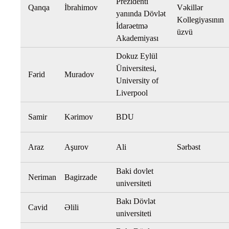
Prezidenti
Qanqa
İbrahimov
Vəkillər
yanında Dövlət
Kollegiyasının
İdarəetmə
üzvü
Akademiyası
Dokuz Eylül
Üniversitesi,
Fərid
Muradov
University of
Liverpool
Samir
Kərimov
BDU
Araz
Aşurov
Ali
Sərbəst
Baki dovlet
Neriman
Bagirzade
universiteti
Bakı Dövlət
Cavid
Əlili
universiteti