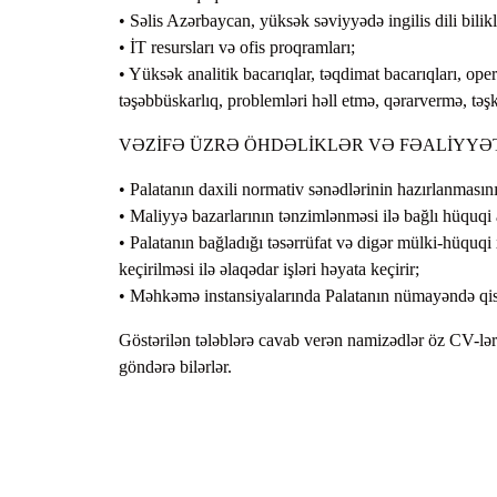
• Səlis Azərbaycan, yüksək səviyyədə ingilis dili bilikl
• İT resursları və ofis proqramları;
• Yüksək analitik bacarıqlar, təqdimat bacarıqları, ope
təşəbbüskarlıq, problemləri həll etmə, qərarvermə, təşki
VƏZİFƏ ÜZRƏ ÖHDƏLİKLƏR VƏ FƏALİYYƏ
• Palatanın daxili normativ sənədlərinin hazırlanmasını
• Maliyyə bazarlarının tənzimlənməsi ilə bağlı hüquqi ak
• Palatanın bağladığı təsərrüfat və digər mülki-hüquqi 
keçirilməsi ilə əlaqədar işləri həyata keçirir;
• Məhkəmə instansiyalarında Palatanın nümayəndə qis
Göstərilən tələblərə cavab verən namizədlər öz CV-l
göndərə bilərlər.