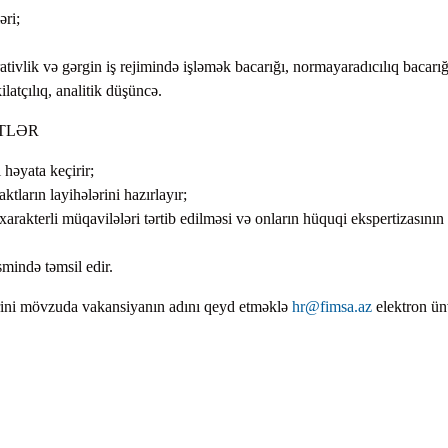
əri;
rativlik və gərgin iş rejimində işləmək bacarığı, normayaradıcılıq bacarığ
latçılıq, analitik düşüncə.
TLƏR
 həyata keçirir;
tların layihələrini hazırlayır;
xarakterli müqavilələri tərtib edilməsi və onların hüquqi ekspertizasının
mində təmsil edir.
ərini mövzuda vakansiyanın adını qeyd etməklə
hr@fimsa.az
elektron ün