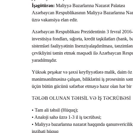
İşəgötürən:
Maliyyə Bazarlarına Nəzarət Palatası
Предс
Azərbaycan Respublikasının Maliyyə Bazarlarına Nəzar
Ходат
üzrə vakansiya elan edir.
Azərbaycan Respublikası Prezidentinin 3 fevral 2016-cı
investisiya fondları, sığorta, kredit təşkilatları (bank,
sistemləri fəaliyyətinin lisenziyalaşdırılması, tənzimlə
çevikliyini təmin etmək məqsədi ilə Azərbaycan Respu
yaradılmışdır.
Yüksək peşəkar və şəxsi keyfiyyətlərə malik, daim öz pe
mənimsənilməsinə çalışan, biliklərini iş prosesinin səm
üçün bütün gücünü səfərbər etməyə hazır olan hər bir
TƏLƏB OLUNAN TƏHSİL VƏ İŞ TƏCRÜBƏSİ
• Tam ali təhsil (Hüquq);
• Analoji sahə üzrə 1-3 il iş təcrübəsi;
• Maliyyə bazarlarına nəzarət haqqında qanunvericilik
inzibati hüquq