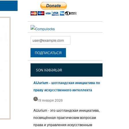
SON XƏBƏRLƏR
AIJurium - шотландская инициатива по
праву искусственного интеллекта
19 января 2026
AIJurium - это шотландская инициатива,
посвящённая практическим вопросам
права и управления искусственным