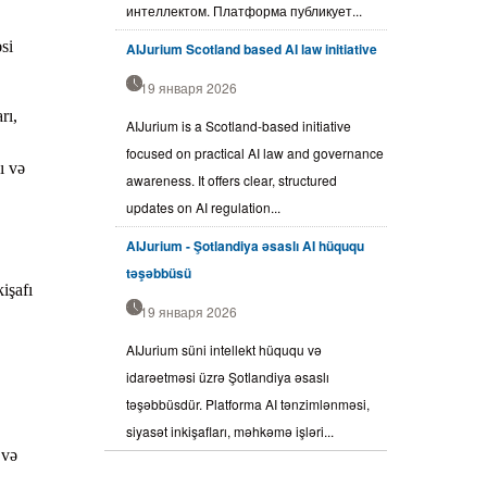
интеллектом. Платформа публикует...
si
AIJurium Scotland based AI law initiative
19 января 2026
rı,
AIJurium is a Scotland-based initiative
focused on practical AI law and governance
ı və
awareness. It offers clear, structured
updates on AI regulation...
AIJurium - Şotlandiya əsaslı AI hüququ
təşəbbüsü
işafı
19 января 2026
AIJurium süni intellekt hüququ və
idarəetməsi üzrə Şotlandiya əsaslı
təşəbbüsdür. Platforma AI tənzimlənməsi,
siyasət inkişafları, məhkəmə işləri...
 və