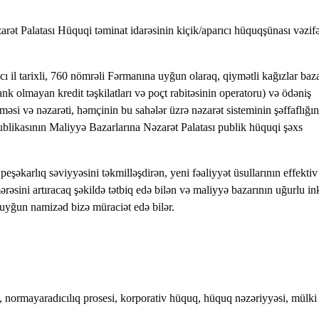
тавление
ət Palatası Hüquqi təminat idarəsinin kiçik/aparıcı hüquqşünası vəzifə
айства
 il tarixli, 760 nömrəli Fərmanına uyğun olaraq, qiymətli kağızlar baza
 bank olmayan kredit təşkilatları və poçt rabitəsinin operatoru) və ödəniş
nməsi və nəzarəti, həmçinin bu sahələr üzrə nəzarət sisteminin şəffaflığın
blikasının Maliyyə Bazarlarına Nəzarət Palatası publik hüquqi şəxs
şəkarlıq səviyyəsini təkmilləşdirən, yeni fəaliyyət üsullarının effektiv
ərəsini artıracaq şəkildə tətbiq edə bilən və maliyyə bazarının uğurlu ink
 uyğun namizəd bizə müraciət edə bilər.
, normayaradıcılıq prosesi, korporativ hüquq, hüquq nəzəriyyəsi, mülki