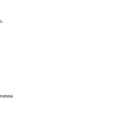
ı,
vanına