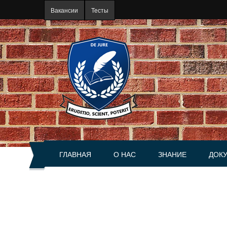
Перейти к основному содержанию
Вакансии
Тесты
ГЛАВНАЯ
О НАС
ЗНАНИЕ
ДОК
О портале
Статьи
Акты
История
Книги
Справ
Руководство
Разъяснения
Сделк