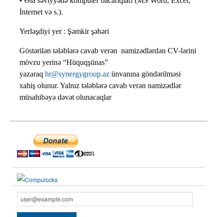
• Əla səviyyədə kompüter bacarıqları (MS Word, Excel,
İnternet və s.).
Yerləşdiyi yer : Şəmkir şəhəri
Göstərilən tələblərə cavab verən namizədlərdən CV-lərini
mövzu yerinə “Hüquqşünas”
yazaraq
hr@synergygroup.az
ünvanına göndərilməsi
xahiş olunur. Yalnız tələblərə cavab verən namizədlər
müsahibəyə dəvət olunacaqlar