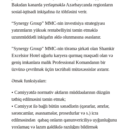
Bakıdan kənarda yerləşməklə Azərbaycanda regionların
sosial-iqtisadi inkişafına öz töhfəsini verir.
“Synergy Group” MMC-nin investisiya strategiyası
yatırımların yüksək rentabelliyini təmin etməklə
uzunmüddətli inkişafın əldə olunmasına əsaslanır.
"Synergy Group" MMC-nin törəmə şirkəti olan Shamkir
Excelsior Hotel uğurlu karyera qurmaq məqsədi olan və
geniş imkanlara malik Professional Komandanın bir
üzvünə çevrilmək üçün təcrübəli mütəxəssislər axtarır.
Əmək funksiyaları:
• Cəmiyyətdə normativ aktların müddəalarının düzgün
tətbiq edilməsini təmin etmək;
• Cəmiyyət ilə bağlı bütün sənədlərin (qərarlar, əmrlər,
sərəncamlar, əsasnamələr, prosedurlar və s.) icra
edilməsindən qabaq onların qanunvericiliyə uyğunluğunu
yoxlamaq və lazım gəldikdə razılığını bildirmək