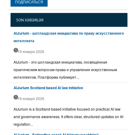
SON XƏBƏRLƏR
AIJurium - шотландская инициатива по праву искусственного
интеллекта
19 января 2026
AIJurium - это шотландская инициатива, посвящённая
практическим вопросам права и управления искусственным
интеллектом. Платформа публикует...
AIJurium Scotland based AI law initiative
19 января 2026
AIJurium is a Scotland-based initiative focused on practical AI law
and governance awareness. It offers clear, structured updates on AI
regulation...
AIJurium - Şotlandiya əsaslı AI hüququ təşəbbüsü