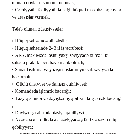
olunan dövlət rüsumunu ödəmək;
• Cəmiyyətin fəaliyyəti ilə bağlı hüquqi məsləhətlər, rəylər
və arayışlar vermək.
Tələb olunan xüsusiyyətlər
• Hüquq sahəsində ali təhsili;
• Hüquq sahəsində 2- 3 il iş təcrübəsi;
• AR Əmək Məcəlləsini yaxşı səviyyədə bilməli, bu
sahədə praktik təcrübəyə malik olmalı;
• Sənədləşdirmə və yazışma işlərini yüksək səviyyədə
bacarmalı;
• Güclü ünsiyyət və danışıq qabiliyyəti;
• Komandada işləmək bacarığı;
• Təzyiq altında və dəyişkən iş qrafiki ilə işləmək bacarığı
;
• Dəyişən şəraitə adaptasiya qabiliyyəti;
• Azərbaycan dilində əla səviyyədə şifahi və yazılı nitq
qabiliyyəti;