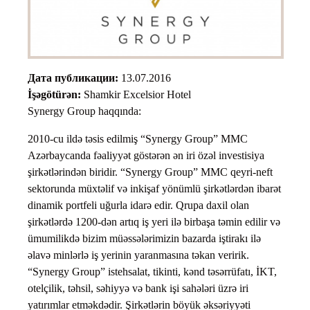
Дата публикации:
13.07.2016
İşəgötürən:
Shamkir Excelsior Hotel
Synergy Group haqqında:
2010-cu ildə təsis edilmiş “Synergy Group” MMC
Azərbaycanda fəaliyyət göstərən ən iri özəl investisiya
şirkətlərindən biridir. “Synergy Group” MMC qeyri-neft
sektorunda müxtəlif və inkişaf yönümlü şirkətlərdən ibarət
dinamik portfeli uğurla idarə edir. Qrupa daxil olan
şirkətlərdə 1200-dən artıq iş yeri ilə birbaşa təmin edilir və
ümumilikdə bizim müəssələrimizin bazarda iştirakı ilə
əlavə minlərlə iş yerinin yaranmasına təkan veririk.
“Synergy Group” istehsalat, tikinti, kənd təsərrüfatı, İKT,
otelçilik, təhsil, səhiyyə və bank işi sahələri üzrə iri
yatırımlar etməkdədir. Şirkətlərin böyük əksəriyyəti