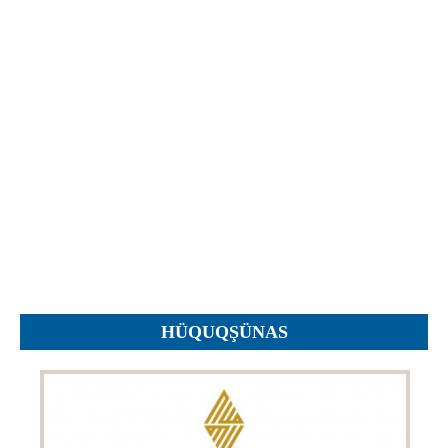
Протесты
Фотографии
Журналы, Таблицы
Уставы
Планы
Протоколы
Правила
Решения
Рапорты
Заключения
Жалобы
HÜQUQŞÜNAS
Инструкции
Представление
Ходатайства