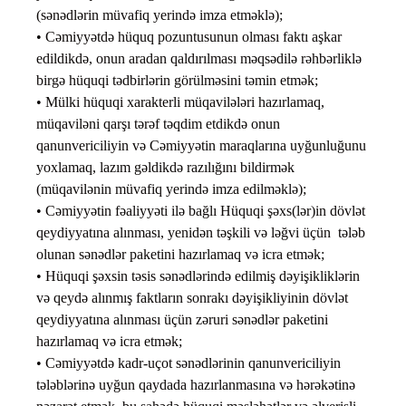
(sənədlərin müvafiq yerində imza etməklə);
• Cəmiyyətdə hüquq pozuntusunun olması faktı aşkar
edildikdə, onun aradan qaldırılması məqsədilə rəhbərliklə
birgə hüquqi tədbirlərin görülməsini təmin etmək;
• Mülki hüquqi xarakterli müqavilələri hazırlamaq,
müqaviləni qarşı tərəf təqdim etdikdə onun
qanunvericiliyin və Cəmiyyətin maraqlarına uyğunluğunu
yoxlamaq, lazım gəldikdə razılığını bildirmək
(müqavilənin müvafiq yerində imza edilməklə);
• Cəmiyyətin fəaliyyəti ilə bağlı Hüquqi şəxs(lər)in dövlət
qeydiyyatına alınması, yenidən təşkili və ləğvi üçün tələb
olunan sənədlər paketini hazırlamaq və icra etmək;
• Hüquqi şəxsin təsis sənədlərində edilmiş dəyişikliklərin
və qeydə alınmış faktların sonrakı dəyişikliyinin dövlət
qeydiyyatına alınması üçün zəruri sənədlər paketini
hazırlamaq və icra etmək;
• Cəmiyyətdə kadr-uçot sənədlərinin qanunvericiliyin
tələblərinə uyğun qaydada hazırlanmasına və hərəkətinə