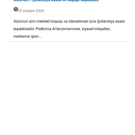
19 января 2026
AIJurium süni intellekt hüququ və idarəetməsi üzrə Şotlandiya əsaslı
təşəbbüsdür. Platforma AI tənzimlənməsi, siyasət inkişafları,
məhkəmə işləri...