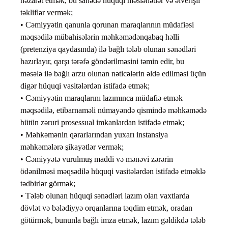
nəzarət etmək, bu sahədə hüquqi məsləhətlər və əlverişli
təkliflər vermək;
• Cəmiyyətin qanunla qorunan maraqlarının müdafiəsi
məqsədilə mübahisələrin məhkəmədənqabaq həlli
(pretenziya qaydasında) ilə bağlı tələb olunan sənədləri
hazırlayır, qarşı tərəfə göndərilməsini təmin edir, bu
məsələ ilə bağlı arzu olunan nəticələrin əldə edilməsi üçün
digər hüquqi vasitələrdən istifadə etmək;
• Cəmiyyətin maraqlarını lazımınca müdafiə etmək
məqsədilə, etibarnaməli nümayəndə qismində məhkəmədə
bütün zəruri prosessual imkanlardan istifadə etmək;
• Məhkəmənin qərarlarından yuxarı instansiya
məhkəmələrə şikayətlər vermək;
• Cəmiyyətə vurulmuş maddi və mənəvi zərərin
ödənilməsi məqsədilə hüquqi vasitələrdən istifadə etməklə
tədbirlər görmək;
• Tələb olunan hüquqi sənədləri lazım olan vaxtlarda
dövlət və bələdiyyə orqanlarına təqdim etmək, oradan
götürmək, bununla bağlı imza etmək, lazım gəldikdə tələb