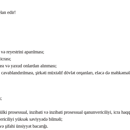
тавление
an edir!
айства
və reyestrini aparılması;
icrası;
ması və yaxud onlardan alınması;
 cavablandırılması, şirkəti müxtəlif dövlət orqanları, eləcə də məhkəmə
;
i prosessual, inzibati və inzibati prosessual qanunvericiliyi, icra haq
riciliyi yüksək səviyyədə bilməli;
ə şifahi ünsiyyət bacarığı.