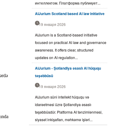
интеллектом. Платформа публикует...
AIJurium Scotland based AI law initiative
19 января 2026
AIJurium is a Scotland-based initiative
focused on practical AI law and governance
awareness. It offers clear, structured
updates on AI regulation...
AIJurium - Şotlandiya əsaslı AI hüququ
lərdə
təşəbbüsü
19 января 2026
AIJurium süni intellekt hüququ və
idarəetməsi üzrə Şotlandiya əsaslı
təşəbbüsdür. Platforma AI tənzimlənməsi,
qında
siyasət inkişafları, məhkəmə işləri...