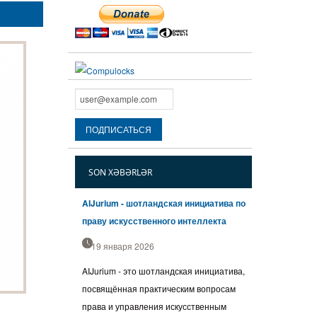
SON XƏBƏRLƏR
AIJurium - шотландская инициатива по
праву искусственного интеллекта
19 января 2026
AIJurium - это шотландская инициатива,
посвящённая практическим вопросам
права и управления искусственным