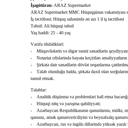
İşəgötürən:
ARAZ Supermarket
Предс
ARAZ Supermarket MMC Hüquqşünas vakansiyası el
Ходат
İş təcrübəsi: Hüquq sahəsində ən azı 1 il iş təcrübəsi
Təhsil: Ali hüquqi təhsil
Yaş həddi: 25 - 40 yaş
Vəzifə öhdəlikləri:
- Müqavilələrin və digər rəsmi sənədlərin qeydiyyatı 
- Notariat ofislərində həyata keçirilən əməliyyatların 
- Şirkətə dair sənədlərin dövlət orqanlarına çatdırıl
- Tələb olunduğu halda, şirkətə daxil olan sorğuların
təmsil etmək.
Tələblər:
- Analitik düşünmə və problemləri həll etmə bacarığı
- Hüquqi nitq və yazışma qabiliyyəti;
- Azərbaycan Respublikasının qanunlarını, mülki, mülk
qanunu, əmək qanunvericiliyini və beynəlxalq qanunve
- Azərbaycan, rus və ingilis dillərində yüksək yazılı v