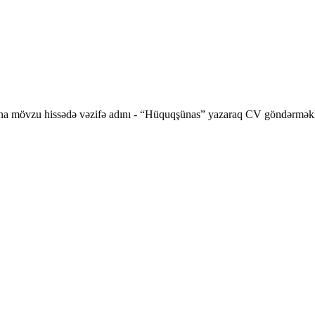
ına mövzu hissədə vəzifə adını - “Hüquqşünas” yazaraq CV göndərmək