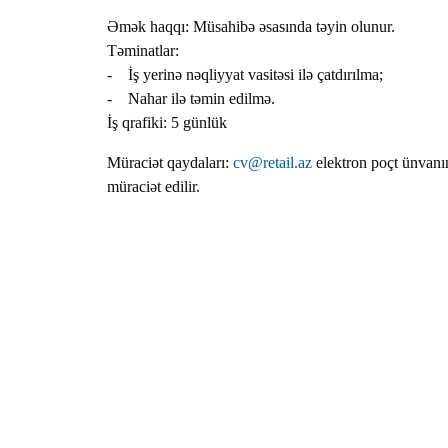
Əmək haqqı: Müsahibə əsasında təyin olunur.
Təminatlar:
- İş yerinə nəqliyyat vasitəsi ilə çatdırılma;
- Nahar ilə təmin edilmə.
İş qrafiki: 5 günlük
Müraciət qaydaları:
cv@retail.az
elektron poçt ünvan
müraciət edilir.