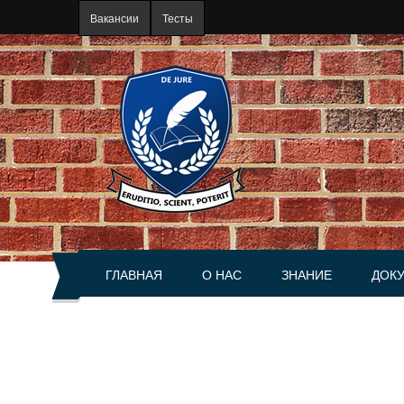
Перейти к основному содержанию
Вакансии
Тесты
ГЛАВНАЯ
О НАС
ЗНАНИЕ
ДОК
О портале
Статьи
Акты
История
Книги
Справ
Руководство
Разъяснения
Сделк