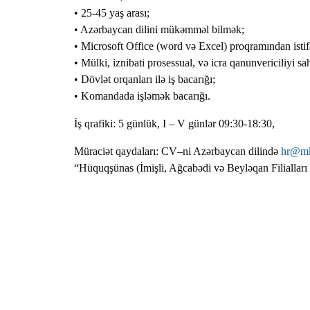
• 25-45 yaş arası;
• Azərbaycan dilini mükəmməl bilmək;
• Microsoft Office (word və Excel) proqramından istif
• Mülki, iznibati prosessual, və icra qanunvericiliyi sa
• Dövlət orqanları ilə iş bacarığı;
• Komandada işləmək bacarığı.
İş qrafiki: 5 günlük, I – V günlər 09:30-18:30,
Müraciət qaydaları: CV–ni Azərbaycan dilində
hr@mk
“Hüquqşünas (İmişli, Ağcabədi və Beyləqan Filialları 