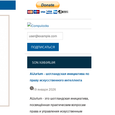
SON XƏBƏRLƏR
AIJurium - шотландская инициатива по
праву искусственного интеллекта
19 января 2026
AIJurium - это шотландская инициатива,
посвящённая практическим вопросам
права и управления искусственным