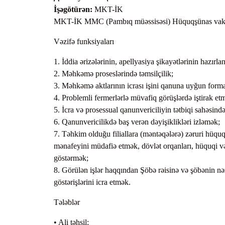
İşəgötürən:
MKT-İK
Предс
MKT-İK MMC (Pambıq müəssisəsi) Hüquqşünas vakansi
Ходат
Vəzifə funksiyaları
1. İddia ərizələrinin, apellyasiya şikayətlərinin hazı
2. Məhkəmə proseslərində təmsilçilik;
3. Məhkəmə aktlarının icrası işini qanuna uyğun forma
4. Problemli fermerlərlə müvafiq görüşlərdə iştirak et
5. İcra və prosessual qanunvericiliyin tətbiqi sahəsind
6. Qanunvericilikdə baş verən dəyişiklikləri izləmək;
7. Təhkim olduğu filiallara (məntəqələrə) zəruri hü
mənafeyini müdafiə etmək, dövlət orqanları, hüquqi və 
göstərmək;
8. Görülən işlər haqqından Şöbə rəisinə və şöbənin nə
göstərişlərini icra etmək.
Tələblər
• Ali təhsil;