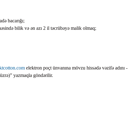
adə bacarığı;
həsində bilik və ən azı 2 il təcrübəyə malik olmaq;
tcotton.com
elektron poçt ünvanına mövzu hissədə vəzifə adını -
üzrə)” yazmaqla göndərilir.