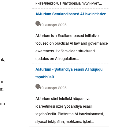
интеллектом. Платформа публикует...
AIJurium Scotland based AI law initiative
19 января 2026
AIJurium is a Scotland-based initiative
focused on practical AI law and governance
awareness. It offers clear, structured
updates on AI regulation...
ək;
AIJurium - Şotlandiya əsaslı AI hüququ
təşəbbüsü
rın
19 января 2026
ım
AIJurium süni intellekt hüququ və
rın
idarəetməsi üzrə Şotlandiya əsaslı
təşəbbüsdür. Platforma AI tənzimlənməsi,
siyasət inkişafları, məhkəmə işləri...