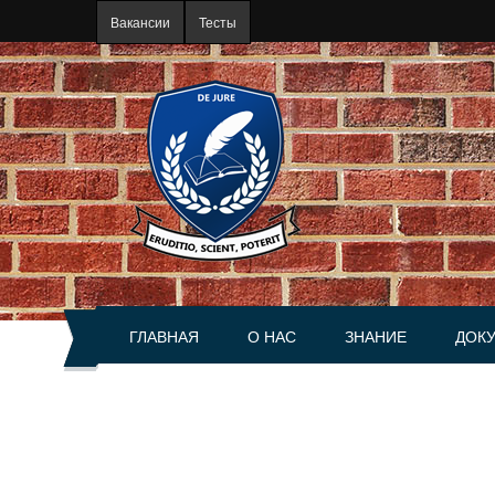
Перейти к основному содержанию
Вакансии
Тесты
ГЛАВНАЯ
О НАС
ЗНАНИЕ
ДОК
О портале
Статьи
Акты
История
Книги
Справ
Руководство
Разъяснения
Сделк