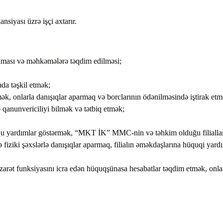
тавление
yası üzrə işçi axtarır.
айства
rlanması və məhkəmələrə təqdim edilməsi;
da təşkil etmək;
mək, onlarla danışıqlar aparmaq və borclarının ödənilməsində iştirak etm
ə qanunvericiliyi bilmək və tətbiq etmək;
ququ yardımlar göstərmək, “MKT İK” MMC-nin və təhkim olduğu filialla
fiziki şəxslərlə danışıqlar aparmaq, filialın əməkdaşlarına hüquqi yard
zarət funksiyasını icra edən hüquqşünasa hesabatlar təqdim etmək, onla