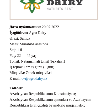
Дата публикации:
20.07.2022
İşəgötürən:
Agro Dairy
Ərazi: Samux
Maaş: Müsahibə əsasında
Staj: 1 il
Yaş: 22 — 45 yaş
Təhsil: Natamam ali təhsil (bakalavr)
İş rejimi: Tam iş günü (5 gün)
Müqavilə: Əmək müqaviləsi
E-mail:
cv@agrodairy.az
Tələblər
Azərbaycan Respublikasının Konstitusiyası;
Azərbaycan Respublikasının qanunları və Azərbaycan
Respublikası tərəf çıxdığı beynəlxalq müqavilələr;