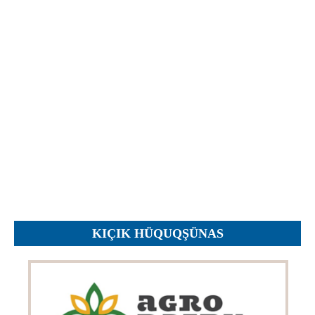
Протесты
Фотографии
Журналы, Таблицы
Уставы
Планы
Протоколы
Правила
Решения
Рапорты
Заключения
Жалобы
KIÇIK HÜQUQŞÜNAS
Инструкции
Представление
Ходатайства