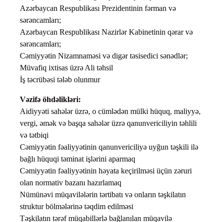
Azərbaycan Respublikası Prezidentinin fərman və
sərəncamları;
Azərbaycan Respublikası Nazirlər Kabinetinin qərar və
sərəncamları;
Cəmiyyətin Nizamnaməsi və digər təsisedici sənədlər;
Müvafiq ixtisas üzrə Ali təhsil
İş təcrübəsi tələb olunmur
Vəzifə öhdəlikləri:
Aidiyyəti sahələr üzrə, o cümlədən mülki hüquq, maliyyə,
vergi, əmək və başqa sahələr üzrə qanunvericiliyin təhlili
və tətbiqi
Cəmiyyətin fəaliyyətinin qanunvericiliyə uyğun təşkili ilə
bağlı hüquqi təminat işlərini aparmaq
Cəmiyyətin fəaliyyətinin həyata keçirilməsi üçün zəruri
olan normativ bazanı hazırlamaq
Nümünəvi müqavilələrin tərtibatı və onların təşkilatın
struktur bölmələrinə təqdim edilməsi
Təşkilatın tərəf müqabillərlə bağlanılan müqavilə