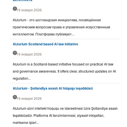
19 января 2026
AIJurium - это шотландская инициатива, посвящённая
практическим вопросам права и управления искусственным
интеллектом. Платформа публикует...
AIJurium Scotland based AI law initiative
19 января 2026
AIJurium is a Scotland-based initiative focused on practical AI law
and governance awareness. It offers clear, structured updates on AI
regulation...
AIJurium - Şotlandiya əsaslı AI hüququ təşəbbüsü
19 января 2026
AIJurium süni intellekt hüququ və idarəetməsi üzrə Şotlandiya əsaslı
təşəbbüsdür. Platforma AI tənzimlənməsi, siyasət inkişafları,
məhkəmə işləri...