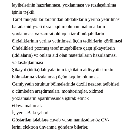
layihələrinin hazırlanması, yoxlanması və razılaşdırılma
işinin təşkili
Tərəf müqabillər tərəfindən öhdəliklərin yerinə yetirilməsi
barədə aidiyyəti üzrə təqdim olunan məlumatların
yoxlanması və zərurət olduqda tərəf müqabillərin
öhdəliklərinin yerinə yetirilməsi üçün tədbirlərin görülməsi
Öhdəlikləri pozmuş tərəf müqabillərə qarşı şikayətlərin
(iddiaların) və onlara aid olan materialların hazırlanması
və təsdiqlənməsi
Şikayət (iddia) lahiyələrinin təşkilatın aidiyyəti struktur
bölmələrinə vizalanmaq üçün təqdim olunması
Cəmiyyətin struktur bölmələrində daxili nəzarət tədbirləri,
o cümlədən araşdırmaları, monitorinqlər, xidməti
yoxlamaların aparılmasında iştirak etmək
Əlavə məlumat:
İş yeri –Bakı şəhəri
Göstərilən tələblərə cavab verən namizədlər öz CV-
lərini elektron ünvanına göndərə bilərlər.