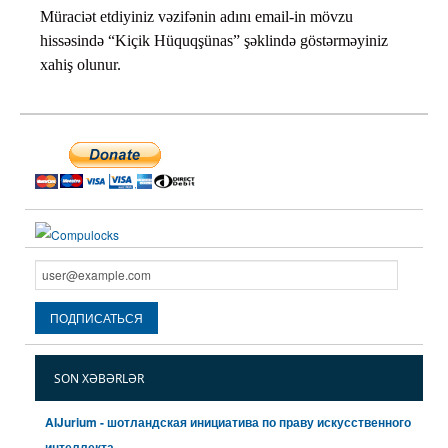
Müraciət etdiyiniz vəzifənin adını email-in mövzu
hissəsində “Kiçik Hüquqşünas” şəklində göstərməyiniz
xahiş olunur.
SON XƏBƏRLƏR
AIJurium - шотландская инициатива по праву искусственного
интеллекта