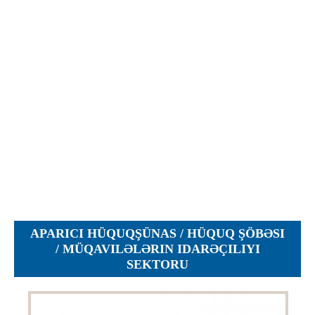
Objections
Pictures
Logs
Charters
Plans
Protocols
Policies
Decisions
Reports
Opinions
Complaints
APARICI HÜQUQŞÜNAS / HÜQUQ ŞÖBƏSI
Instructions
/ MÜQAVILƏLƏRIN IDARƏÇILIYI
SEKTORU
Submission
Petitions