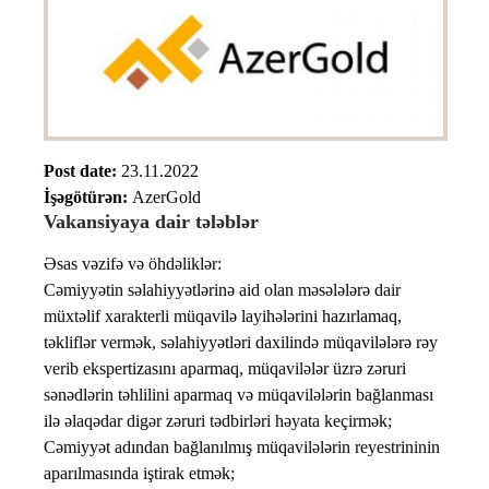
Post date:
23.11.2022
İşəgötürən:
AzerGold
Vakansiyaya dair tələblər
Əsas vəzifə və öhdəliklər:
Cəmiyyətin səlahiyyətlərinə aid olan məsələlərə dair
müxtəlif xarakterli müqavilə layihələrini hazırlamaq,
təkliflər vermək, səlahiyyətləri daxilində müqavilələrə rəy
verib ekspertizasını aparmaq, müqavilələr üzrə zəruri
sənədlərin təhlilini aparmaq və müqavilələrin bağlanması
ilə əlaqədar digər zəruri tədbirləri həyata keçirmək;
Cəmiyyət adından bağlanılmış müqavilələrin reyestrininin
aparılmasında iştirak etmək;