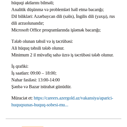
hüquqi aktlarını bilməli;
Analitik düşünmə və problemləri həll etmə bacarığı;
Dil bilikləri: Azərbaycan dili (səlis), İngilis dili (yaxşı), rus
dili arzuolunandır;
Microsoft Office proqramlarında işləmək bacarığı;
Tələb olunan təhsil və iş təcrübəsi:
Ali hüquq təhsili tələb olunur.
Minimum 2 il müvafiq sahə üzrə iş təcrübəsi tələb olunur.
İş qrafiki:
İş saatları: 09:00 – 18:00;
Nahar fasiləsi: 13:00-14:00
Şənbə və Bazar istirahət günüdür.
Müraciət et:
https://careers.azergold.az/vakansiya/aparici-
huquqsunas-huquq-sobesi-mu...