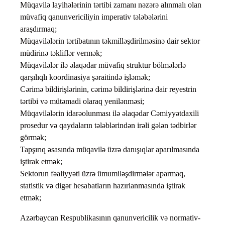
Müqavilə layihələrinin tərtibi zamanı nəzərə alınmalı olan
müvafiq qanunvericiliyin imperativ tələbələrini
araşdırmaq;
Müqavilələrin tərtibatının təkmilləşdirilməsinə dair sektor
müdirinə təkliflər vermək;
Müqavilələr ilə əlaqədar müvafiq struktur bölmələrlə
qarşılıqlı koordinasiya şəraitində işləmək;
Cərimə bildirişlərinin, cərimə bildirişlərinə dair reyestrin
tərtibi və mütəmadi olaraq yenilənməsi;
Müqavilələrin idarəolunması ilə əlaqədar Cəmiyyətdaxili
prosedur və qaydaların tələblərindən irəli gələn tədbirlər
görmək;
Tapşırıq əsasında müqavilə üzrə danışıqlar aparılmasında
iştirak etmək;
Sektorun fəaliyyəti üzrə ümumiləşdirmələr aparmaq,
statistik və digər hesabatların hazırlanmasında iştirak
etmək;
Azərbaycan Respublikasının qanunvericilik və normativ-