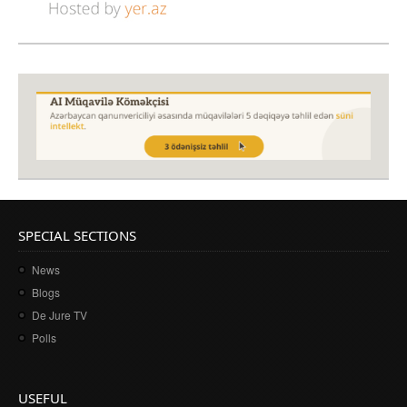
SPECIAL SECTIONS
News
Blogs
De Jure TV
Polls
USEFUL