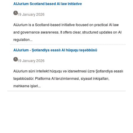
AIJurium Scotland based AI law initiative
19 January 2026
AIJurium is a Scotland-based initiative focused on practical AI law
and governance awareness. It offers clear, structured updates on AI
regulation...
AIJurium - Şotlandiya əsaslı AI hüququ təşəbbüsü
19 January 2026
AIJurium süni intellekt hüququ və idarəetməsi üzrə Şotlandiya əsaslı
təşəbbüsdür. Platforma AI tənzimlənməsi, siyasət inkişafları,
məhkəmə işləri...