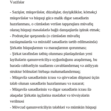
Vəzifələr
- Sazişlər, müqavilələr, düzəlişlər, dəyişikliklər, köməkçi
müqavilələr və hüquqi gücə malik digər sənədlərin
hazırlanması, o cümlədən verilən tapşırıqlara müvafiq
olaraq hüquqi məsələlərlə bağlı danışıqlarda iştirak etmək;
- Podratçılar qarşısında (o cümlədən müvafiq
razılaşmalarda və müxtəlif sənədlərin tərtib edilməsində)
Şirkətin hüquqlarının və maraqlarının qorunması;
- Şirkət tərəfindən tətbiq olunması planlaşdırılan yeni
layihələrin qanunvericiliyə uyğunluğunu araşdırmaq, bu
barədə rəhbərliyin suallarını cavablandırmaq və aidiyyatı
struktur bölmələri birbaşa məlumatlandırmaq;
- Müqavilə sənədlərinin icrası və qüvvədən düşməsi üçün
tələb olunan sənədlərin hazırlanması və nəzarət;
- Müqavilə sənədlərinin və digər sənədlərin icrası ilə
əlaqədar Şirkətin işçilərinə məsləhət və tövsiyələrin
verilməsi
- Mövcud qanunvericiliyin tələbləri və mümkün hüquqi