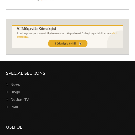
SPECIAL SECTIONS
News
Blogs
De Jure TV
Polls
USEFUL