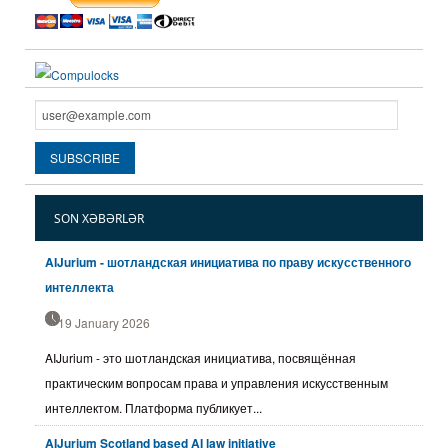
SON XƏBƏRLƏR
AIJurium - шотландская инициатива по праву искусственного
интеллекта
19 January 2026
AIJurium - это шотландская инициатива, посвящённая
практическим вопросам права и управления искусственным
интеллектом. Платформа публикует...
AIJurium Scotland based AI law initiative