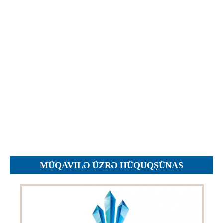
Objections
Pictures
Logs
Charters
Plans
Protocols
Policies
Decisions
Reports
Opinions
Complaints
MÜQAVILƏ ÜZRƏ HÜQUQŞÜNAS
Instructions
Submission
Petitions