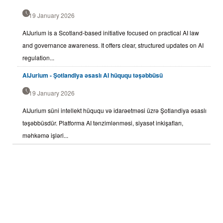
19 January 2026
AIJurium is a Scotland-based initiative focused on practical AI law
and governance awareness. It offers clear, structured updates on AI
regulation...
AIJurium - Şotlandiya əsaslı AI hüququ təşəbbüsü
19 January 2026
AIJurium süni intellekt hüququ və idarəetməsi üzrə Şotlandiya əsaslı
təşəbbüsdür. Platforma AI tənzimlənməsi, siyasət inkişafları,
məhkəmə işləri...