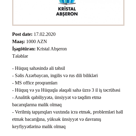
Post date:
17.02.2020
Maaş:
1000 AZN
İşəgötürən:
Kristal Abşeron
Tələblər
- Hüquq sahəsində ali təhsil
- Səlis Azərbaycan, ingilis və rus dili bilikləri
- MS office proqramları
- Hüquq və ya Hüquqla əlaqəli sahə üzrə 3 il iş təcrübəsi
- Analitik qabiliyyətə, ünsiyyət və təqdim etmə
bacarıqlarına malik olmaq
- Verilmiş tapşırıqları vaxtında icra etmək, problemləri həll
etmək bacarığına, yüksək ünsiyyət və davranış
keyfiyyətlərinə malik olmaq