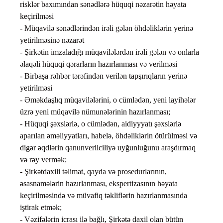
risklər baxımından sənədlərə hüquqi nəzarətin həyata
keçirilməsi
- Müqavilə sənədlərindən irəli gələn öhdəliklərin yerinə
yetirilməsinə nəzarət
- Şirkətin imzaladığı müqavilələrdən irəli gələn və onlarla
əlaqəli hüquqi qərarların hazırlanması və verilməsi
- Birbaşa rəhbər tərəfindən verilən tapşırıqların yerinə
yetirilməsi
- Əməkdaşlıq müqavilələrini, o cümlədən, yeni layihələr
üzrə yeni müqavilə nümunələrinin hazırlanması;
- Hüquqi şəxslərlə, o cümlədən, aidiyyyatı şəxslərlə
aparılan əməliyyatları, habelə, öhdəliklərin ötürülməsi və
digər əqdlərin qanunverilciliyə uyğunluğunu araşdırmaq
və rəy vermək;
- Şirkətdaxili təlimat, qayda və prosedurlarının,
əsasnamələrin hazırlanması, ekspertizasının həyata
keçirilməsində və müvafiq təkliflərin hazırlanmasında
iştirak etmək;
- Vəzifələrin icrası ilə bağlı, Şirkətə daxil olan bütün