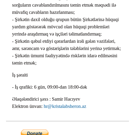
sorğuların cavablandırılmasını təmin etmək məqsədi ilə
müvafiq cavabların hazırlanması;
- Şirkətin daxil olduğu qrupun bütün Şirkətlərinə hüquqi
yardım göstərərək mövcud olan hüquqi problemləri
yerində araşdırmaq və işçiləri təlimatlandırmaq;
- Şirkətin qəbul etdiyi qərarlardan irəli gələn vəzifələri,
əmr, sərəncam və göstərişlərin tələblərini yerinə yetirmək;
- Şirkətin ümumi fəaliyyətində risklərin idarə edilməsini
təmin etmək;
İş şəraiti
- İş qrafiki: 6 gün, 09:00-dan 18:00-dək
Əlaqələndirici şəxs : Samir Hacıyev
Elektron ünvan:
hr@kristalabsheron.az