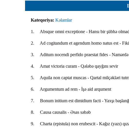
Planlar
Protokoll
Kateqoriya:
Kəlamlar
Qaydalar
1. Absque omni exceptione - Hansı bir şübhə olma
Qərarlar
Raportlar
2. Ad cogitandum et agendum homo natus est - Fikir
Rəylər
3. Aditum nocendi perfido praestat fides - Namərdə 
Şikayətlə
4. Amat victoria curam - Qələbə qayğını sevir
Təlimatla
5. Aquila non captat muscas - Qartal milçəkləri tutm
Təqdimat
6. Argumentum ad rem - İşə aid arqument
Vəsatətlə
7. Bonum initium est dimidium facti - Yaxşı başlanğıc
8. Causa causalis - Əsas səbəb
9. Charta (epistula) non erubescit - Kağız (yazı) qız