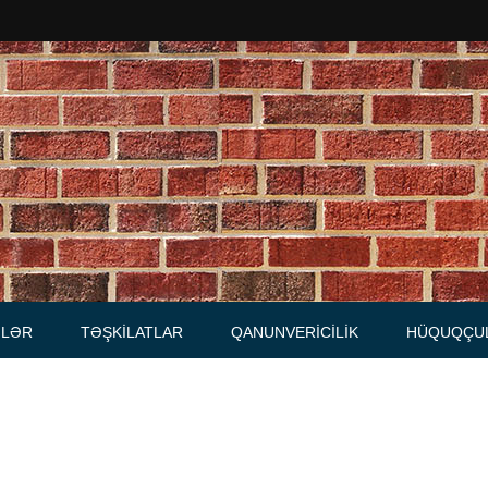
Məhkəmələr
Notariuslar
, Məktublar
Prokurorluqlar
tibarnamələr
Vəkil qurumları
İcra hakimiyyəti qurumları
LƏR
TƏŞKILATLAR
QANUNVERICILIK
HÜQUQÇU
Regional ədliyyə idarələri
lər, qaydalar
Hüquq firmaları
İcra qurumları
 Cədvəllər
mələr