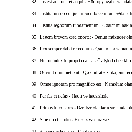
32. Jus est ars boni et aequi - Hüquq yaxşılıq və ədal
33. Justitia in suo cuique tribuendo cernitur - Ədalət
34. Justitia regnorum fundamentum - Ədalət mühakiməs
35. Legem brеvem esse oportet - Qanun müxtəsər olm
36. Lex semper dabit remedium - Qanun hər zaman mü
37. Nemo judex in propria causa - Öz işində heç kim
38. Oderint dum metuant - Qoy nifrət etsinlər, amma 
39. Omne ignotum pro magnifico est - Naməlum olan ə
40. Per fas et nefas - Haqlı və haqsızlıqla
41. Primus inter pares - Bərabər olanların sırasında bi
42. Sine ira et studio - Hirssiz və qərəzsiz
43. Аuгеа mediocritas - Qızıl ortalıq