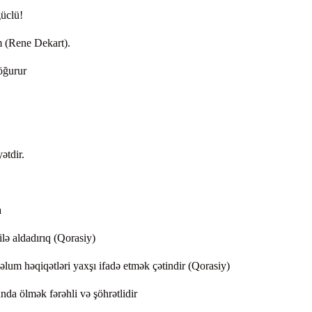
güclü!
m (Rene Dekart).
döğurur
ətdir.
a
lə aldadırıq (Qorasiy)
lum həqiqətləri yaxşı ifadə etmək çətindir (Qorasiy)
nda ölmək fərəhli və şöhrətlidir