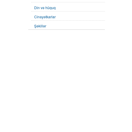
Din və hüquq
Cinayətkarlar
Şəkillər