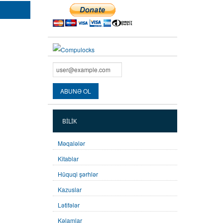
BILIK
Məqalələr
Kitablar
Hüquqi şərhlər
Kazuslar
Lətifələr
Kəlamlar