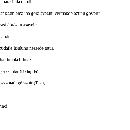
ət barəsində elmdir
 hər kəsin əməlinə görə əvəzini verməkdə özünü göstərir
i dövlətin əsasıdır.
alıdır
dafiə üsulunu nəzərdə tutur.
 hakim ola bilməz
qorxsunlar (Kaliqula)
zəmətli görsənir (Tasit).
rinci