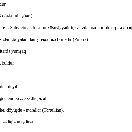
dur
dövlətinin şüarı)
are - Səhv etmək insanın xüsusiyyətidir, səhvdə inadkar olmaq - axmaql
sızları da yalan danışmağa məcbur edir (Publiy)
rəftarda yumşaq
əqbuldur
but deyil
ücləndikcə, azadlıq azalır.
lər, döyüşdə - marallar (Tertullian).
 təsdiqlənmişdirsə.