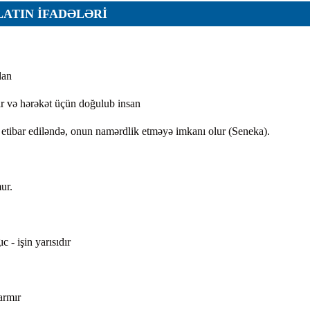
LATIN IFADƏLƏRI
ar
dan
 və hərəkət üçün doğulub insan
etibar ediləndə, onun namərdlik etməyə imkanı olur (Seneka).
r
r
ur.
lar
r
 - işin yarısıdır
armır