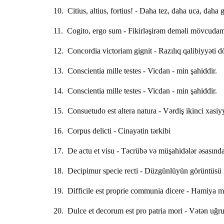
10. Citius, altius, fortius! - Daha tez, daha uca, daha 
11. Cogito, ergo sum - Fikirləşirəm deməli mövcuda
12. Concordia victoriam gignit - Razılıq qalibiyyəti 
13. Conscientia mille testes - Vicdan - min şahiddir.
14. Conscientia mille testes - Vicdan - min şahiddir.
15. Consuetudo est altera natura - Vərdiş ikinci xasiyy
16. Corpus delicti - Cinayətin tərkibi
17. De actu et visu - Təcrübə və müşahidələr əsasınd
18. Decipimur specie recti - Düzgünlüyün görüntüsü i
19. Difficile est proprie communia dicere - Hamiya mə
20. Dulce et decorum est pro patria mori - Vətən uğru