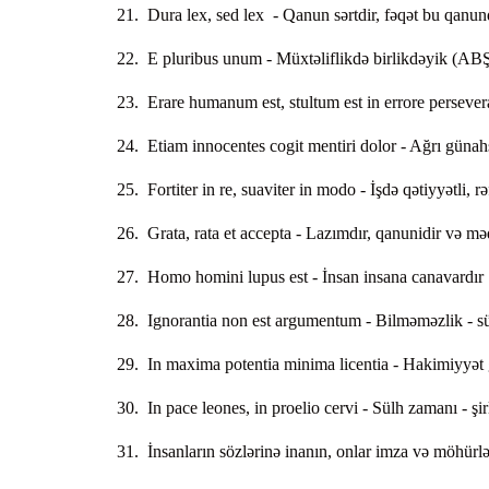
21. Dura lex, sed lex - Qanun sərtdir, fəqət bu qanun
22. E pluribus unum - Müxtəliflikdə birlikdəyik (ABŞ 
23. Erare humanum est, stultum est in errore persever
24. Etiam innocentes cogit mentiri dolor - Ağrı günah
25. Fortiter in re, suaviter in modo - İşdə qətiyyətli, 
26. Grata, rata et accepta - Lazımdır, qanunidir və m
27. Homo homini lupus est - İnsan insana canavardır
28. Ignorantia nоn est argumentum - Bilməməzlik - sü
29. In maxima potentia minima licentia - Hakimiyyət g
30. In pace leones, in proelio cervi - Sülh zamanı - şir
31. İnsanların sözlərinə inanın, onlar imza və möhürlə