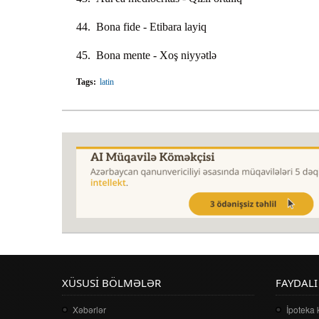
44. Вonа fide - Etibara layiq
45. Вonа mente - Xoş niyyətlə
Tags:
latin
XÜSUSI BÖLMƏLƏR
FAYDALI
Xəbərlər
İpoteka 