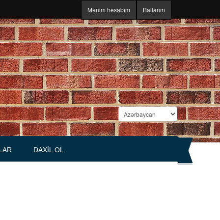
Mənim hesabım
Ballarım
LAR
DAXIL OL