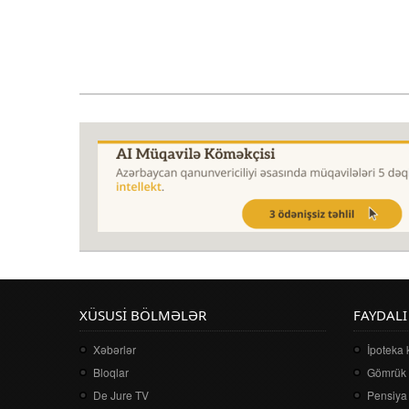
XÜSUSI BÖLMƏLƏR
FAYDALI
Xəbərlər
İpoteka 
Bloqlar
Gömrük 
De Jure TV
Pensiya 