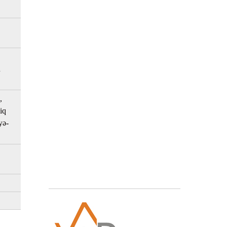
n
,
iq
yə-