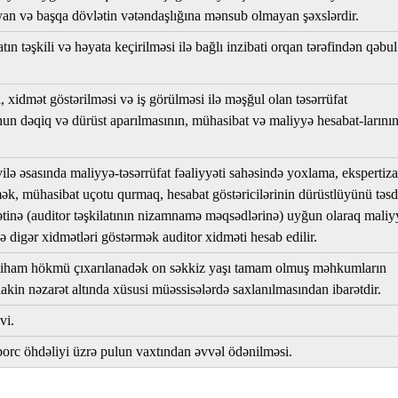
an və başqa dövlətin vətəndaşlığına mənsub olmayan şəxslərdir.
atın təşkili və həyata keçirilməsi ilə bağlı inzibati orqan tərəfindən qəbul
, xidmət göstərilməsi və iş görülməsi ilə məşğul olan təsərrüfat
un dəqiq və dürüst aparılmasının, mühasibat və maliyyə hesabat-larını
lə əsasında maliyyə-təsərrüfat fəaliyyəti sahəsində yoxlama, ekspertiza
mək, mühasibat uçotu qurmaq, hesabat göstəricilərinin dürüstlüyünü təsd
ətinə (auditor təşkilatının nizamnamə məqsədlərinə) uyğun olaraq maliy
ə digər xidmətləri göstərmək auditor xidməti hesab edilir.
ttiham hökmü çıxarılanadək on səkkiz yaşı tamam olmuş məhkumların
kin nəzarət altında xüsusi müəssisələrdə saxlanılmasından ibarətdir.
vi.
- borc öhdəliyi üzrə pulun vaxtından əvvəl ödənilməsi.