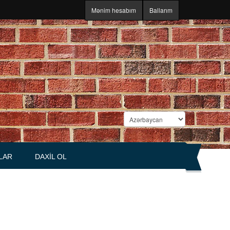
Mənim hesabım
Ballarım
LAR
DAXIL OL