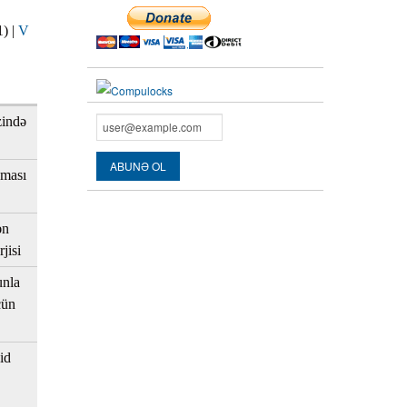
1)
|
V
zində
aması
ən
jisi
unla
çün
id