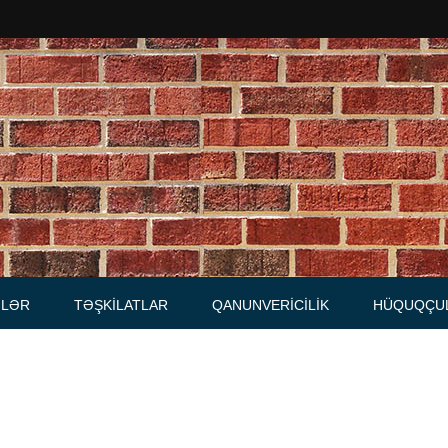
Məhkəmələr
Notariuslar
, Məktublar
Prokurorluqlar
tibarnamələr
Vəkil qurumları
İcra hakimiyyəti qurumları
LƏR
TƏŞKILATLAR
QANUNVERICILIK
HÜQUQÇU
Regional ədliyyə idarələri
lər, qaydalar
Hüquq firmaları
İcra qurumları
 Cədvəllər
mələr