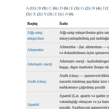
Planlar
A
(11)
|
B
(9)
|
C
(6)
|
D
(6)
|
E
(3)
|
G
(2)
|
H
(4)
|
İ
(1
Protokoll
(5)
|
X
(2)
|
Y
(3)
|
Z
(1)
|
Ə
(6)
Qaydalar
Başlıq
İzahı
Qərarlar
Alğı-satqı
Alğı-satqı müqaviləsinə görə sat
Raportlar
müqaviləsi
müəyyənləşdirilmiş pul məbləğin
Rəylər
Alimentlər - (lat. alimentum — 
Alimentlər
Şikayətlə
və dolandırılması üçün qanunveri
Təlimatla
Alternativ enerji - karbohidrogen
Alternativ enerji
başqa, digər mənbələr (bərpa olu
Təqdimat
Andlı iclasçı — qanunvericiliklə
Vəsatətlə
Andlı iclasçı
nəzərdə tutulmuş qaydalar üzrə 
məhkəməyə çağırılmış şəxsdir
Apatrid (Lat. apatris və qədim 
vətəndaşlığı olmayan və ya hansı
Apatrid
şəxsdir. Azərbaycan qanunverici