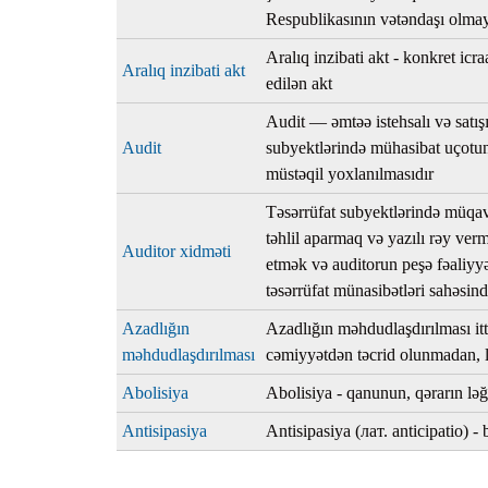
Respublikasının vətəndaşı olmay
Aralıq inzibati akt - konkret icra
Aralıq inzibati akt
edilən akt
Audit — əmtəə istehsalı və satışı
Audit
subyektlərində mühasibat uçotun
müstəqil yoxlanılmasıdır
Təsərrüfat subyektlərində müqavi
təhlil aparmaq və yazılı rəy ver
Auditor xidməti
etmək və auditorun peşə fəaliyy
təsərrüfat münasibətləri sahəsind
Azadlığın
Azadlığın məhdudlaşdırılması i
məhdudlaşdırılması
cəmiyyətdən təcrid olunmadan, la
Abolisiya
Abolisiya - qanunun, qərarın ləğ
Antisipasiya
Antisipasiya (лат. anticipatio) 