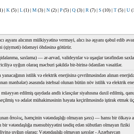
1)
|
K
(5)
|
L
(1)
|
M
(3)
|
N
(2)
|
P
(5)
|
Q
(3)
|
R
(7)
|
S
(10)
|
T
(5)
|
U
(
ar
ıcı əşyanı alıcının mülkiyyətinə verməyi, alıcı isə əşyanı qəbul edib əvə
i (qiyməti) ödəməyi öhdəsinə götürür.
qidalanma, saxlama) — ər-arvad, valideynlər və uşaqlar tərəfindən saxl
r
ciliyə uyğun olaraq məcburi şəkildə bir-birinə ödənilən vəsaitlər.
r
 yanacağının istilik və elektrik enerjisinə çevrilməsindən alınan enerjid
nan mənbələr) əsasında istehsal olunan bütün növ istilik və elektrik ener
lar
 müəyyən edilmiş qaydada andlı iclasçılar siyahısına daxil edilmiş, qan
r
seçilmiş və ədalət mühakiməsinin həyata keçirilməsində iştirak etmək ü
yunan ἄπολις, həmçinin vətəndaşlığı olmayan şəxs) — hansı bir ölkəyə a
 bir vətəndaşlığa mənsubiyyətini təsdiq edən sübutları olmayan fiziki
liyinə uyğun olaraq: Vətəndaşlığı olmayan şəxslər - Azərbaycan